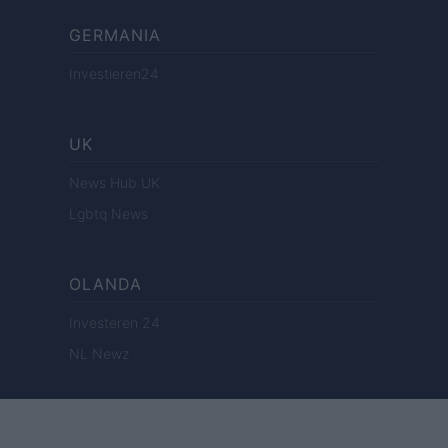
GERMANIA
Investieren24
UK
News Hub UK
Lgbtq News
OLANDA
Investeren 24
NL Newz