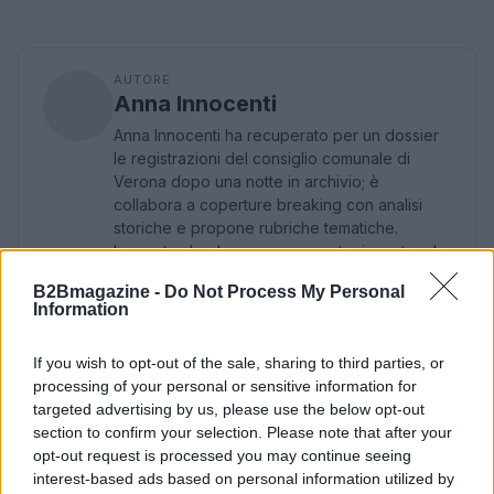
AUTORE
Anna Innocenti
Anna Innocenti ha recuperato per un dossier
le registrazioni del consiglio comunale di
Verona dopo una notte in archivio; è
collabora a coperture breaking con analisi
storiche e propone rubriche tematiche.
Laureata al polo veronese, partecipa a tavole
rotonde locali sulla memoria urbana.
B2Bmagazine -
Do Not Process My Personal
Information
If you wish to opt-out of the sale, sharing to third parties, or
processing of your personal or sensitive information for
targeted advertising by us, please use the below opt-out
section to confirm your selection. Please note that after your
opt-out request is processed you may continue seeing
interest-based ads based on personal information utilized by