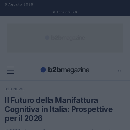
Salta al contenuto
6 Agosto 2026
6 Agosto 2026
⌕
×
⌕
B2B NEWS
Cerca
Il Futuro della Manifattura
Cognitiva in Italia: Prospettive
per il 2026