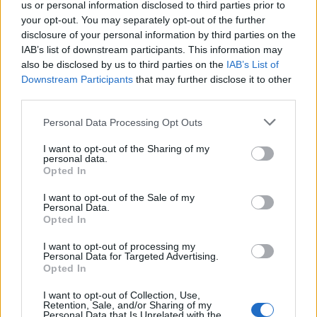
us or personal information disclosed to third parties prior to
your opt-out. You may separately opt-out of the further
disclosure of your personal information by third parties on the
IAB’s list of downstream participants. This information may
also be disclosed by us to third parties on the
IAB’s List of
Downstream Participants
that may further disclose it to other
third parties.
Please note that this website/app uses one or more Google
Personal Data Processing Opt Outs
services and may gather and store information including but
not limited to your visit or usage behaviour. You may click to
I want to opt-out of the Sharing of my
personal data.
grant or deny consent to Google and its third-party tags to
Opted In
use your data for below specified purposes in below Google
consent section.
I want to opt-out of the Sale of my
Personal Data.
Continua a leggere
Opted In
I want to opt-out of processing my
Personal Data for Targeted Advertising.
B2B NEWS
Opted In
I want to opt-out of Collection, Use,
Retention, Sale, and/or Sharing of my
Personal Data that Is Unrelated with the