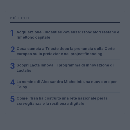
PIÙ LETTI
1
Acquisizione Fincantieri-WSense: i fondatori restano e
rimettono capitale
2
Cosa cambia a Trieste dopo la pronuncia della Corte
europea sulla prelazione nei project financing
3
Scopri Lacta Innova: il programma di innovazione di
Lactalis
4
La nomina di Alessandra Michelini: una nuova era per
Telsy
5
Come l’Iran ha costruito una rete nazionale per la
sorveglianza e la resilienza digitale