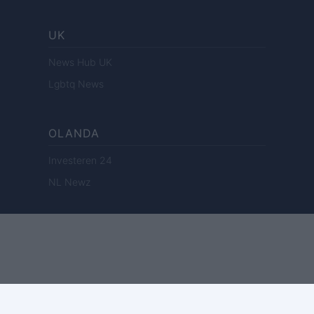
UK
News Hub UK
Lgbtq News
OLANDA
Investeren 24
NL Newz