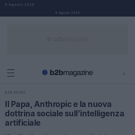
Salta al contenuto
8 Agosto 2026
8 Agosto 2026
⌕
×
⌕
B2B NEWS
Cerca
Il Papa, Anthropic e la nuova
dottrina sociale sull’intelligenza
artificiale