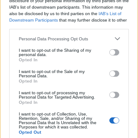
disclosure of your personal information by third parties on the
Francesca Galli, fiorentina con formazione
IAB’s list of downstream participants. This information may
bancaria, prese la decisione di cambiare
also be disclosed by us to third parties on the
IAB’s List of
carriera dopo un convegno a Palazzo
Downstream Participants
that may further disclose it to other
Vecchio: oggi cura analisi di mercati e
third parties.
colonne su risparmio e investimenti. In
redazione propone linee editoriali attente alla
Please note that this website/app uses one or more Google
Personal Data Processing Opt Outs
trasparenza e conserva l'agenda del primo
services and may gather and store information including but
impiego in banca.
not limited to your visit or usage behaviour. You may click to
I want to opt-out of the Sharing of my
personal data.
grant or deny consent to Google and its third-party tags to
Opted In
use your data for below specified purposes in below Google
consent section.
I want to opt-out of the Sale of my
Personal Data.
Opted In
I want to opt-out of processing my
Personal Data for Targeted Advertising.
Opted In
I want to opt-out of Collection, Use,
Retention, Sale, and/or Sharing of my
Personal Data that Is Unrelated with the
Purposes for which it was collected.
Opted Out