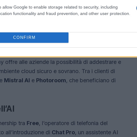
ship strategica con
Infravia
, un operatore di
o allow Google to enable storage related to security, including
a, per supportare questa espansione.
cation functionality and fraud prevention, and other user protection.
e aziende
CONFIRM
 investito per diventare il principale fornitore di
tificiale in Europa. Con circa
5.000 GPU
di
 offre alle aziende la possibilità di addestrare e
mbiente cloud sicuro e sovrano. Tra i clienti di
me
Mistral AI
e
Photoroom
, che beneficiano di
l’AI
tnership tra
Free
, l’operatore di telefonia del
to all’introduzione di
Chat Pro
, un assistente AI