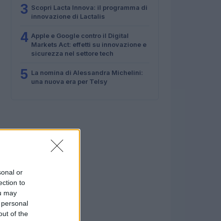
3
Scopri Lacta Innova: il programma di
innovazione di Lactalis
4
Apple e Google contro il Digital
Markets Act: effetti su innovazione e
sicurezza nel settore tech
5
La nomina di Alessandra Michelini:
una nuova era per Telsy
sonal or
ection to
ou may
 personal
out of the