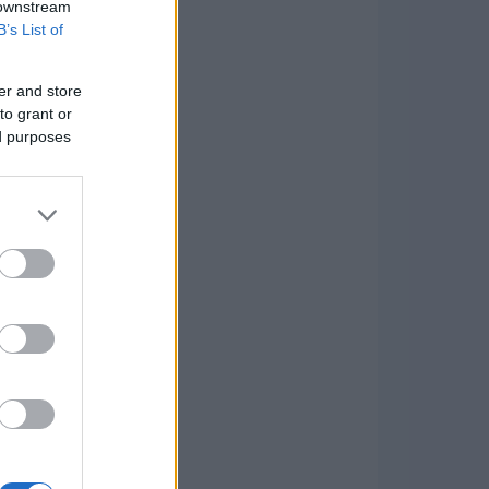
 downstream
B’s List of
er and store
to grant or
ed purposes