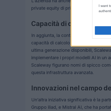
L’azienda ha anche stretto una partner
I want t
private equity di primo piano in Europ
authenti
Capacità di calcolo per l
In aggiunta, la controllata
Scaleway
ha
capacità di calcolo per l’intelligenza ar
ultima generazione disponibili, Scaleway
implementare i propri modelli AI in un a
Scaleway figurano nomi di spicco co
questa infrastruttura avanzata.
Innovazioni nel campo del
Un’altra iniziativa significativa è la par
Gruppo iliad, e Mistral AI, che ha porta