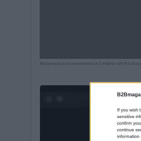
Iliad annuncia un investimento di 3 miliardi nell'IA in Euro
B2Bmagaz
0:28 / 1:23
1
/
4
If you wish 
sensitive in
confirm you
continue se
information 