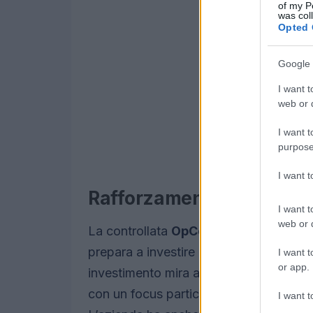
of my P
was col
Opted 
Google 
I want t
web or d
I want t
purpose
I want 
Rafforzamento della rete 
I want t
web or d
La controllata
OpCore
, responsabile d
prepara a investire
2,5 miliardi di eur
I want t
or app.
investimento mira a posizionare iliad 
con un focus particolare sulle risorse di
I want t