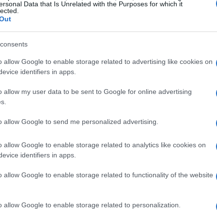
ersonal Data that Is Unrelated with the Purposes for which it
lected.
Out
consents
o allow Google to enable storage related to advertising like cookies on
evice identifiers in apps.
o allow my user data to be sent to Google for online advertising
s.
to allow Google to send me personalized advertising.
di data center
o allow Google to enable storage related to analytics like cookies on
evice identifiers in apps.
ella gestione dei 13 data center del Gruppo, si
o
per potenziare la propria infrastruttura. Questo
o allow Google to enable storage related to functionality of the website
come leader europeo nei data center
hyperscale
,
 elaborazione dedicate all’intelligenza artificiale.
o allow Google to enable storage related to personalization.