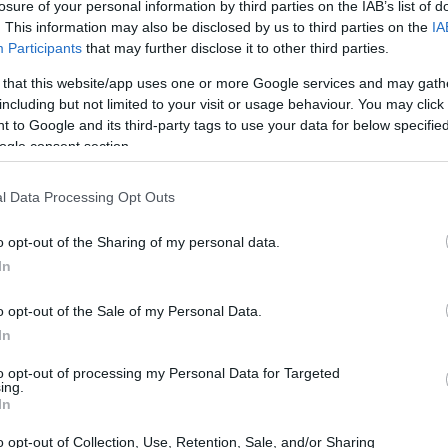
losure of your personal information by third parties on the IAB’s list of
. This information may also be disclosed by us to third parties on the
IA
Participants
that may further disclose it to other third parties.
 nell’intelligenza artificiale
 that this website/app uses one or more Google services and may gath
including but not limited to your visit or usage behaviour. You may click 
nel settore dell’intelligenza artificiale, il
 to Google and its third-party tags to use your data for below specifi
o piano di investimento pari a
3 miliardi di
ogle consent section.
ato in occasione del
Summit for Action on
l Data Processing Opt Outs
igi. L’obiettivo principale è quello di
ader nel mercato europeo, investendo in
o opt-out of the Sharing of my personal data.
r e potenza di calcolo, oltre che nella ricerca e
In
e.
o opt-out of the Sale of my Personal Data.
In
to opt-out of processing my Personal Data for Targeted
ing.
In
o opt-out of Collection, Use, Retention, Sale, and/or Sharing