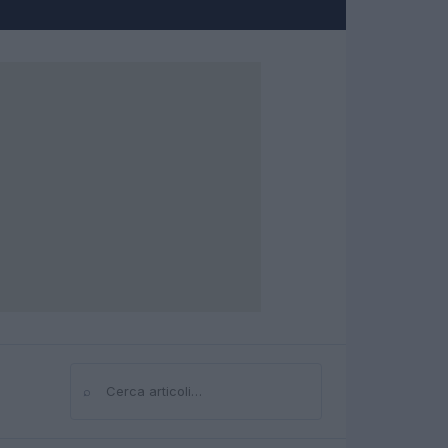
⌕
Cerca