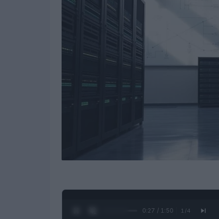
0:28 / 1:50
1
/
4