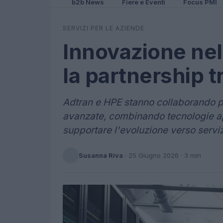
b2b News
Fiere e Eventi
Focus PMI
SERVIZI PER LE AZIENDE
Innovazione nel
la partnership 
Adtran e HPE stanno collaborando p
avanzate, combinando tecnologie ap
supportare l'evoluzione verso servi
Susanna Riva
·
25 Giugno 2026
· 3 min