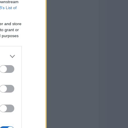
 downstream
B’s List of
er and store
to grant or
ed purposes