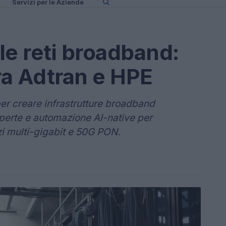
Servizi per le Aziende
le reti broadband:
tra Adtran e HPE
er creare infrastrutture broadband
erte e automazione AI-native per
zi multi-gigabit e 50G PON.