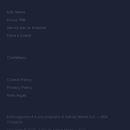
SEZIONI
b2b News
Focus PMI
Servizi per le Aziende
Fiere e Eventi
MAGAZINE
Contattaci
LEGALE
Cookie Policy
Privacy Policy
Note legali
b2bmagazine.it è una proprietà di AdHub Media S.r.l. — REA
2729933
Copyright © 2026 · Edito da AdHub Media — Italia