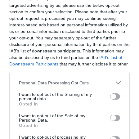
l’interruttore esiste e può essere premuto senza
targeted advertising by us, please use the below opt-out
preavviso. La risposta europea, tuttavia, è stata
section to confirm your selection. Please note that after your
opt-out request is processed you may continue seeing
quella di chiedere gentilmente che non venga
interest-based ads based on personal information utilized by
premuto, senza presentare un piano di autonomia
us or personal information disclosed to third parties prior to
tecnologica. Questo approccio istituzionalizza la
your opt-out. You may separately opt-out of the further
disclosure of your personal information by third parties on the
dipendenza, rendendo l’accesso ai modelli AI
IAB’s list of downstream participants. This information may
avanzati una concessione revocabile piuttosto che
also be disclosed by us to third parties on the
IAB’s List of
un diritto codificato.
Downstream Participants
that may further disclose it to other
third parties.
Please note that this website/app uses one or more Google
Personal Data Processing Opt Outs
services and may gather and store information including but
AUTORE
not limited to your visit or usage behaviour. You may click to
I want to opt-out of the Sharing of my
Edoardo Marchesi
personal data.
grant or deny consent to Google and its third-party tags to
Opted In
Edoardo Marchesi, voce delle notizie di
use your data for below specified purposes in below Google
Palermo, ricorda la notte in cui seguì il corteo
consent section.
I want to opt-out of the Sale of my
in via Maqueda e decise di chiedere carte e
Personal Data.
nomi: da allora predilige verifiche sul campo.
Opted In
In redazione guida l’agenda delle emergenze
I want to opt-out of processing my
e custodisce una collezione di vecchie