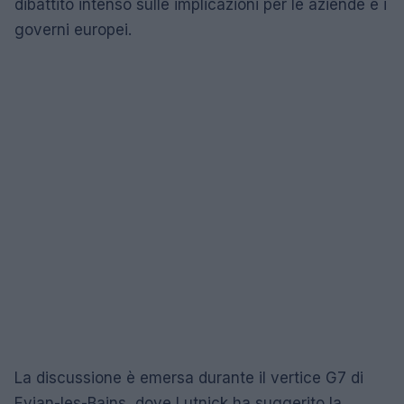
dibattito intenso sulle implicazioni per le aziende e i
governi europei.
La discussione è emersa durante il vertice G7 di
Evian-les-Bains, dove Lutnick ha suggerito la