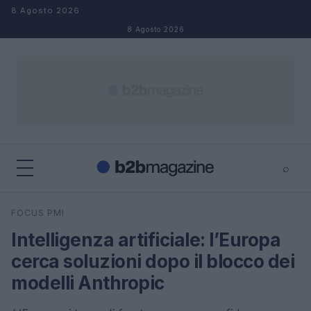
Salta al contenuto
8 Agosto 2026
8 Agosto 2026
⌕
×
⌕
FOCUS PMI
Cerca
Intelligenza artificiale: l’Europa
cerca soluzioni dopo il blocco dei
modelli Anthropic