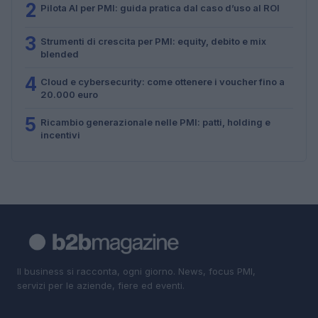
2
Pilota AI per PMI: guida pratica dal caso d’uso al ROI
3
Strumenti di crescita per PMI: equity, debito e mix
blended
4
Cloud e cybersecurity: come ottenere i voucher fino a
20.000 euro
5
Ricambio generazionale nelle PMI: patti, holding e
incentivi
Il business si racconta, ogni giorno. News, focus PMI,
servizi per le aziende, fiere ed eventi.