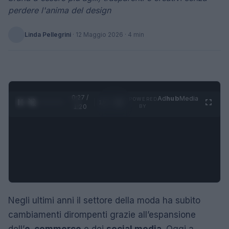
perdere l'anima del design
Linda Pellegrini
·
12 Maggio 2026
· 4 min
0:28 /
Ad
hub
Media
POWERED
1
/
4
1:20
BY
Negli ultimi anni il settore della moda ha subito
cambiamenti dirompenti grazie all’espansione