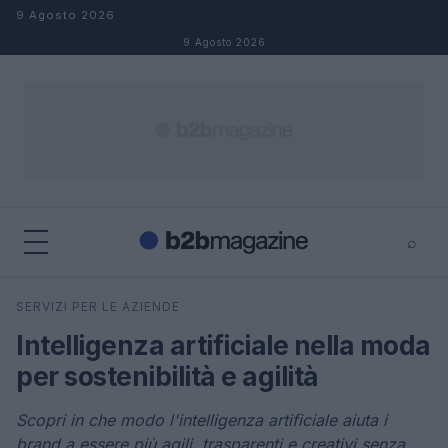
Salta al contenuto
9 Agosto 2026
9 Agosto 2026
⌕
×
⌕
SERVIZI PER LE AZIENDE
Cerca
Intelligenza artificiale nella moda
per sostenibilità e agilità
Scopri in che modo l'intelligenza artificiale aiuta i
brand a essere più agili, trasparenti e creativi senza