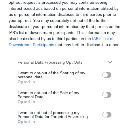
opt-out request is processed you may continue seeing
produzione più sostenibile e una relazione con il
interest-based ads based on personal information utilized by
us or personal information disclosed to third parties prior to
cliente più rilevante e trasparente.
your opt-out. You may separately opt-out of the further
disclosure of your personal information by third parties on the
IAB’s list of downstream participants. This information may
also be disclosed by us to third parties on the
IAB’s List of
AUTORE
Downstream Participants
Linda Pellegrini
that may further disclose it to other
third parties.
Linda Pellegrini ha raccontato da Genova il
processo di riconversione dell'ex area
Please note that this website/app uses one or more Google
Personal Data Processing Opt Outs
portuale entrando in Comune per un'intervista
services and may gather and store information including but
decisiva; è caporedattore con responsabilità
not limited to your visit or usage behaviour. You may click to
I want to opt-out of the Sharing of my
personal data.
sulle rubriche storiche e propone in
grant or deny consent to Google and its third-party tags to
Opted In
redazione inchieste su memoria locale.
use your data for below specified purposes in below Google
Laureata all'Università di Genova, conserva
consent section.
I want to opt-out of the Sale of my
un archivio di fotografie d'epoca della città.
Personal Data.
Opted In
I want to opt-out of processing my
Personal Data for Targeted Advertising.
Opted In