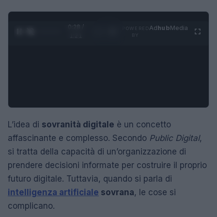
0:29 /
Ad
hub
Media
POWERED
1
/
4
1:21
BY
L’idea di
sovranità digitale
è un concetto
affascinante e complesso. Secondo
Public Digital
,
si tratta della capacità di un’organizzazione di
prendere decisioni informate per costruire il proprio
futuro digitale. Tuttavia, quando si parla di
intelligenza artificiale
sovrana
, le cose si
complicano.