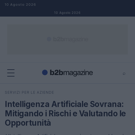
Salta al contenuto
10 Agosto 2026
10 Agosto 2026
⌕
×
⌕
SERVIZI PER LE AZIENDE
Cerca
Intelligenza Artificiale Sovrana:
Mitigando i Rischi e Valutando le
Opportunità