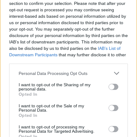
dei dati
è stata venduta come sovranità e ha
section to confirm your selection. Please note that after your
portato a infrastrutture di sorveglianza. I programmi
opt-out request is processed you may continue seeing
interest-based ads based on personal information utilized by
di
identità digitale nazionale
sono stati promossi
us or personal information disclosed to third parties prior to
come strumenti di inclusione e spesso sono
your opt-out. You may separately opt-out of the further
diventati strumenti di esclusione.
Free Basics
è
disclosure of your personal information by third parties on the
IAB’s list of downstream participants. This information may
stato presentato come un modo per fornire
also be disclosed by us to third parties on the
IAB’s List of
connettività, ma in realtà era una strategia di
Downstream Participants
that may further disclose it to other
cattura del mercato.
third parties.
Please note that this website/app uses one or more Google
Personal Data Processing Opt Outs
L’Intelligenza Artificiale sovrana segue lo stesso
services and may gather and store information including but
schema: una promessa politicamente attraente, un
not limited to your visit or usage behaviour. You may click to
I want to opt-out of the Sharing of my
personal data.
grant or deny consent to Google and its third-party tags to
venditore che la spinge con forza, una comunità di
Opted In
use your data for below specified purposes in below Google
sviluppo che fornisce copertura retorica e un conto
consent section.
I want to opt-out of the Sale of my
che finisce sulle bilance nazionali che non possono
Personal Data.
Opted In
permetterselo. La sovranità è l’involucro, la
dipendenza è il contenuto.
I want to opt-out of processing my
Personal Data for Targeted Advertising.
Opted In