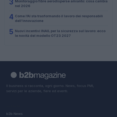
3
Monitoraggio fibre aerodisperse amianto: cosa cambia
nel 2026
4
Come l’AI sta trasformando il lavoro dei responsabili
dell’innovazione
5
Nuovi incentivi INAIL per la sicurezza sul lavoro: ecco
le novità del modello OT23 2027
Il business si racconta, ogni giorno. News, focus PMI,
servizi per le aziende, fiere ed eventi.
SEZIONI
b2b News