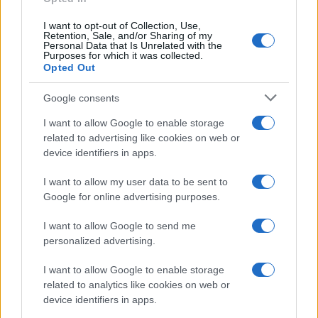
Se l’Intelligenza Artificiale sovrana è la trappola,
I want to opt-out of Collection, Use,
qual è la via d’uscita? Questo sarà l’argomento del
Retention, Sale, and/or Sharing of my
Personal Data that Is Unrelated with the
prossimo post, che esplorerà i modelli linguistici
Purposes for which it was collected.
piccoli e l’inferenza periferica come il vero percorso
Opted Out
verso la sovranità digitale.
Google consents
I want to allow Google to enable storage
related to advertising like cookies on web or
AUTORE
device identifiers in apps.
Edoardo Marchesi
I want to allow my user data to be sent to
Edoardo Marchesi, voce delle notizie di
Google for online advertising purposes.
Palermo, ricorda la notte in cui seguì il corteo
in via Maqueda e decise di chiedere carte e
I want to allow Google to send me
nomi: da allora predilige verifiche sul campo.
personalized advertising.
In redazione guida l’agenda delle emergenze
e custodisce una collezione di vecchie
I want to allow Google to enable storage
mappe della città.
related to analytics like cookies on web or
device identifiers in apps.