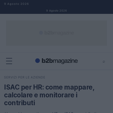
Salta al contenuto
9 Agosto 2026
9 Agosto 2026
⌕
×
⌕
SERVIZI PER LE AZIENDE
Cerca
ISAC per HR: come mappare,
calcolare e monitorare i
contributi