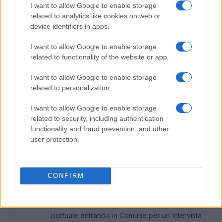
I want to allow Google to enable storage
approvate e tracciate nel registro delle eccezioni.
related to analytics like cookies on web or
device identifiers in apps.
Tra le best practice: simulazioni periodiche su
scenari tipici, doppia quadratura indipendente per
I want to allow Google to enable storage
related to functionality of the website or app.
campioni critici, formazione sintetica ai
data owner
e aggiornamento del glossario. Un approccio
I want to allow Google to enable storage
disciplinato rende l’ISAC non solo correttamente
related to personalization.
calcolato, ma anche
spiegabile
e difendibile in sede
I want to allow Google to enable storage
di verifica, offrendo al contempo una base stabile
related to security, including authentication
per decisioni di costo del personale.
functionality and fraud prevention, and other
user protection.
AUTORE
CONFIRM
Linda Pellegrini
Linda Pellegrini ha raccontato da Genova il
processo di riconversione dell'ex area
portuale entrando in Comune per un'intervista