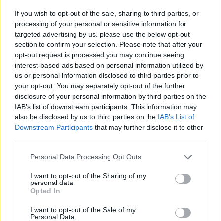
utile conservare report standardizzati e serializzati,
If you wish to opt-out of the sale, sharing to third parties, or
così da confrontare periodi omogenei e dimostrare
processing of your personal or sensitive information for
la
continuità
dei controlli.
targeted advertising by us, please use the below opt-out
section to confirm your selection. Please note that after your
opt-out request is processed you may continue seeing
Integrazione con payroll ed ERP e
interest-based ads based on personal information utilized by
automazioni
us or personal information disclosed to third parties prior to
your opt-out. You may separately opt-out of the further
La solidità del processo dipende dall’integrazione
disclosure of your personal information by third parties on the
applicativa. I requisiti minimi: codifiche univoche tra
IAB’s list of downstream participants. This information may
also be disclosed by us to third parties on the
IAB’s List of
payroll
ed
ERP
interfacce di scambio dati con
Downstream Participants
that may further disclose it to other
controlli di completezza e coerenza, gestione degli
third parties.
errori con notifiche. L’automazione delle validazioni
Please note that this website/app uses one or more Google
Personal Data Processing Opt Outs
di base riduce attività manuali e rischi. È utile
services and may gather and store information including but
prevedere ambienti separati per test e produzione
not limited to your visit or usage behaviour. You may click to
I want to opt-out of the Sharing of my
personal data.
grant or deny consent to Google and its third-party tags to
e rilasci controllati con
change management
.
Opted In
use your data for below specified purposes in below Google
consent section.
I want to opt-out of the Sale of my
Dove possibile, implementare regole ISAC come
Personal Data.