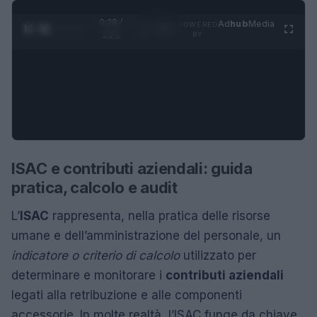
0:29 /
Ad
hub
Media
POWERED
1
/
4
1:21
BY
ISAC e contributi aziendali: guida
pratica, calcolo e audit
L’
ISAC
rappresenta, nella pratica delle risorse
umane e dell’amministrazione del personale, un
indicatore o criterio di calcolo
utilizzato per
determinare e monitorare i
contributi aziendali
legati alla retribuzione e alle componenti
accessorie. In molte realtà, l’ISAC funge da chiave