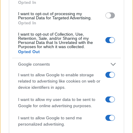
configurazione
e non come codice, così da
Opted In
semplificare manutenzione e audit. Le API o i
I want to opt-out of processing my
Personal Data for Targeted Advertising.
connettori nativi facilitano l’invio dei dati di calcolo
Opted In
alla contabilità e ai sistemi di
reporting
preservando
I want to opt-out of Collection, Use,
la tracciabilità end-to-end.
Retention, Sale, and/or Sharing of my
Personal Data that Is Unrelated with the
Purposes for which it was collected.
Casi particolari, eccezioni e best
Opted Out
practice operative
Google consents
Situazioni frequenti che richiedono attenzione:
I want to allow Google to enable storage
componenti variabili con competenza diversa dalla
related to advertising like cookies on web or
device identifiers in apps.
liquidazione, benefit in natura con trattamenti
specifici, periodi di assenza prolungata, cambi di
I want to allow my user data to be sent to
inquadramento nel mese, cessazioni e assunzioni
Google for online advertising purposes.
con frazionamento del
minimale
contributivo. In
I want to allow Google to send me
tutti i casi, definire regole prioritarie e testarle con
personalized advertising.
dati sintetici prima del rilascio. Le deroghe vanno