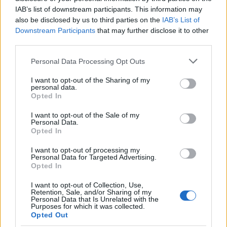
IAB’s list of downstream participants. This information may
Martina Marchesi ha guidato la squadra che
also be disclosed by us to third parties on the
ha coperto il piano urbanistico di Firenze,
IAB’s List of
Downstream Participants
sostenendo una linea editoriale basata
that may further disclose it to other
third parties.
sull'analisi documentale. Vicedirettrice, porta
un dettaglio personale riconoscibile: una
Please note that this website/app uses one or more Google
Personal Data Processing Opt Outs
mappa manoscritta dei rioni fiorentini nella sua
services and may gather and store information including but
agenda.
not limited to your visit or usage behaviour. You may click to
I want to opt-out of the Sharing of my
personal data.
grant or deny consent to Google and its third-party tags to
Opted In
use your data for below specified purposes in below Google
consent section.
I want to opt-out of the Sale of my
Personal Data.
Opted In
I want to opt-out of processing my
Personal Data for Targeted Advertising.
Opted In
I want to opt-out of Collection, Use,
Retention, Sale, and/or Sharing of my
Personal Data that Is Unrelated with the
Purposes for which it was collected.
Opted Out