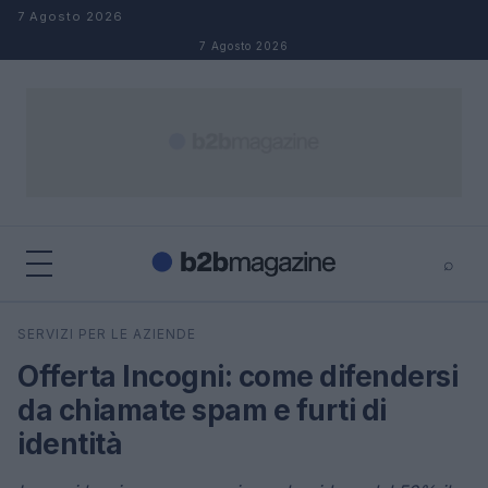
Salta al contenuto
7 Agosto 2026
7 Agosto 2026
⌕
×
⌕
SERVIZI PER LE AZIENDE
Cerca
Offerta Incogni: come difendersi
da chiamate spam e furti di
identità