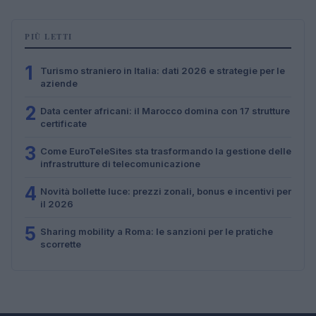
PIÙ LETTI
1
Turismo straniero in Italia: dati 2026 e strategie per le
aziende
2
Data center africani: il Marocco domina con 17 strutture
certificate
3
Come EuroTeleSites sta trasformando la gestione delle
infrastrutture di telecomunicazione
4
Novità bollette luce: prezzi zonali, bonus e incentivi per
il 2026
5
Sharing mobility a Roma: le sanzioni per le pratiche
scorrette