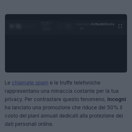
0:28 /
Ad
hub
Media
POWERED
1
/
4
1:21
BY
Le
chiamate spam
e le truffe telefoniche
rappresentano una minaccia costante per la tua
privacy. Per contrastare questo fenomeno,
Incogni
ha lanciato una promozione che riduce del 50% il
costo dei piani annuali dedicati alla protezione dei
dati personali online.