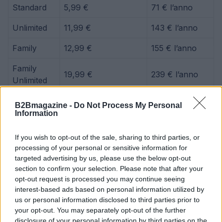
Standard
5,99 €
71 € l’anno
Unlimited
11,99 €
143 € l’anno
Family
12,99 €
155 € l’anno
Family
19,99 €
239 € l’anno
Unlimited
B2Bmagazine -
Do Not Process My Personal
Con questa promozione,
Incogni
offre
Information
un’opportunità unica per proteggere la propria
privacy online
a un costo ridotto, garantendo una
If you wish to opt-out of the sale, sharing to third parties, or
processing of your personal or sensitive information for
maggiore tranquillità e sicurezza contro le minacce
targeted advertising by us, please use the below opt-out
digitali.
section to confirm your selection. Please note that after your
opt-out request is processed you may continue seeing
interest-based ads based on personal information utilized by
us or personal information disclosed to third parties prior to
AUTORE
your opt-out. You may separately opt-out of the further
Martina Marchesi
disclosure of your personal information by third parties on the