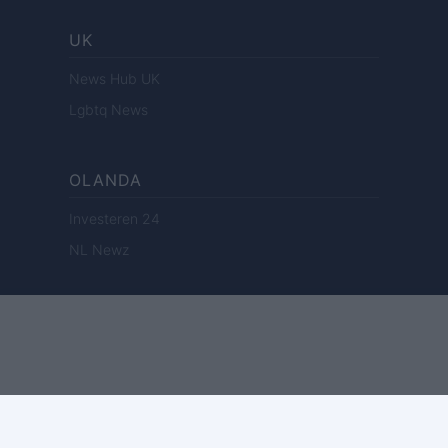
UK
News Hub UK
Lgbtq News
OLANDA
Investeren 24
NL Newz