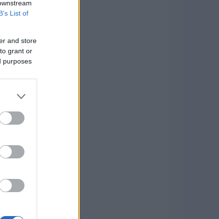
 downstream
B’s List of
er and store
to grant or
ed purposes