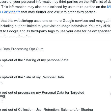
losure of your personal information by third parties on the IAB’s list of
. This information may also be disclosed by us to third parties on the
IA
Participants
that may further disclose it to other third parties.
 that this website/app uses one or more Google services and may gath
including but not limited to your visit or usage behaviour. You may click 
 to Google and its third-party tags to use your data for below specifi
r le aziende europee, con l’entrata in vigore
ogle consent section.
egulation (EUDR). Questa normativa impone
l Data Processing Opt Outs
ti a garantire che le aziende importino beni che
zione o al degrado forestale. Le commodity
o opt-out of the Sharing of my personal data.
lio di palma e gomma, sono al centro di questa
In
i proteggere le foreste globali e promuovere
o opt-out of the Sale of my Personal Data.
In
to opt-out of processing my Personal Data for Targeted
ing.
In
o opt-out of Collection, Use, Retention, Sale, and/or Sharing