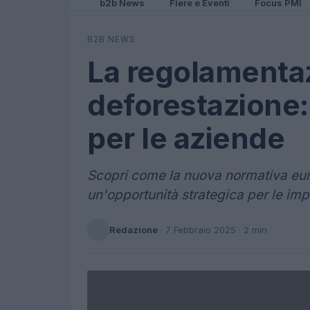
b2b News
Fiere e Eventi
Focus PMI
B2B NEWS
La regolamenta
deforestazione:
per le aziende
Scopri come la nuova normativa eur
un'opportunità strategica per le impr
Redazione
·
7 Febbraio 2025
· 2 min