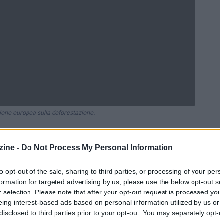
zione europea sulla deforestazione.
ine -
Do Not Process My Personal Information
Ad
hub
Media
POWERED BY
to opt-out of the sale, sharing to third parties, or processing of your per
formation for targeted advertising by us, please use the below opt-out s
r selection. Please note that after your opt-out request is processed y
eing interest-based ads based on personal information utilized by us or
disclosed to third parties prior to your opt-out. You may separately opt-