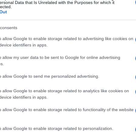
ersonal Data that Is Unrelated with the Purposes for which it
lected.
Out
consents
o allow Google to enable storage related to advertising like cookies on
evice identifiers in apps.
o allow my user data to be sent to Google for online advertising
s.
to allow Google to send me personalized advertising.
o allow Google to enable storage related to analytics like cookies on
e italiane
evice identifiers in apps.
per le aziende italiane sono significative. Le
o allow Google to enable storage related to functionality of the website
R possono arrivare fino al 4% del fatturato
odotti non conformi. Questo rappresenta una
o allow Google to enable storage related to personalization.