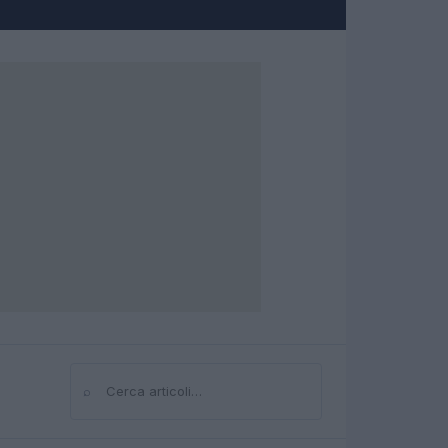
⌕
Cerca