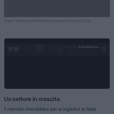
Scopri l'attrattiva dell'immobiliare logistico in Italia nel 2024.
0:28 /
Ad
hub
Media
POWERED
1
/
4
1:21
BY
Un settore in crescita
Il mercato immobiliare per la logistica in Italia