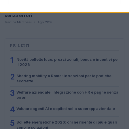
Welfare aziendale: integrazione con HR e paghe
senza errori
Martina Marchesi · 6 Ago 2026
PIÙ LETTI
1
Novità bollette luce: prezzi zonali, bonus e incentivi per
il 2026
2
Sharing mobility a Roma: le sanzioni per le pratiche
scorrette
3
Welfare aziendale: integrazione con HR e paghe senza
errori
4
Valutare agenti AI e copiloti nella superapp aziendale
5
Bollette energetiche 2026: chi ne risente di più e quali
sono le soluzioni