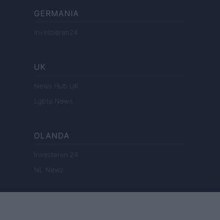
GERMANIA
Investieren24
UK
News Hub UK
Lgbtq News
OLANDA
Investeren 24
NL Newz