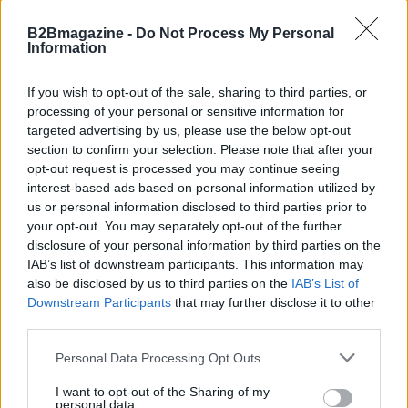
B2Bmagazine -
Do Not Process My Personal
Information
If you wish to opt-out of the sale, sharing to third parties, or
processing of your personal or sensitive information for
targeted advertising by us, please use the below opt-out
section to confirm your selection. Please note that after your
opt-out request is processed you may continue seeing
interest-based ads based on personal information utilized by
us or personal information disclosed to third parties prior to
your opt-out. You may separately opt-out of the further
disclosure of your personal information by third parties on the
IAB’s list of downstream participants. This information may
also be disclosed by us to third parties on the
IAB’s List of
Continua a leggere
Downstream Participants
that may further disclose it to other
third parties.
SERVIZI PER LE AZIENDE
Please note that this website/app uses one or more Google
Personal Data Processing Opt Outs
services and may gather and store information including but
not limited to your visit or usage behaviour. You may click to
I want to opt-out of the Sharing of my
personal data.