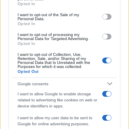
grant or deny consent to Google and its third-party tags to
Opted In
use your data for below specified purposes in below Google
consent section.
I want to opt-out of the Sale of my
Personal Data.
Opted In
I want to opt-out of processing my
Personal Data for Targeted Advertising.
Opted In
I want to opt-out of Collection, Use,
Novità bollette luce: prezzi zonali, bonus e incentivi
Retention, Sale, and/or Sharing of my
Personal Data that Is Unrelated with the
per il 2026
Purposes for which it was collected.
Linda Pellegrini · 6 Ago 2026
Opted Out
SERVIZI PER LE AZIENDE
Google consents
I want to allow Google to enable storage
related to advertising like cookies on web or
device identifiers in apps.
I want to allow my user data to be sent to
Google for online advertising purposes.