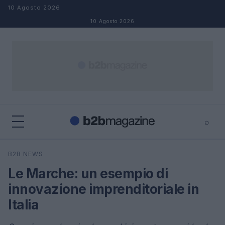
Salta al contenuto
10 Agosto 2026
10 Agosto 2026
⌕
×
⌕
B2B NEWS
Cerca
Le Marche: un esempio di
innovazione imprenditoriale in
Italia