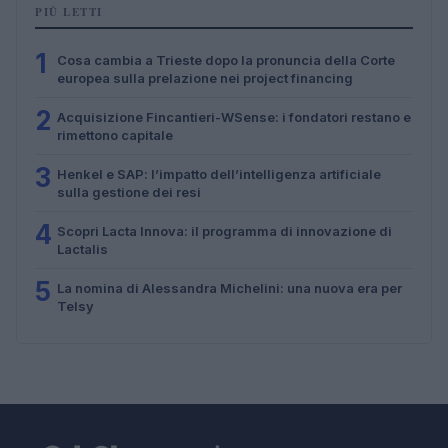
PIÙ LETTI
1
Cosa cambia a Trieste dopo la pronuncia della Corte
europea sulla prelazione nei project financing
2
Acquisizione Fincantieri-WSense: i fondatori restano e
rimettono capitale
3
Henkel e SAP: l’impatto dell’intelligenza artificiale
sulla gestione dei resi
4
Scopri Lacta Innova: il programma di innovazione di
Lactalis
5
La nomina di Alessandra Michelini: una nuova era per
Telsy