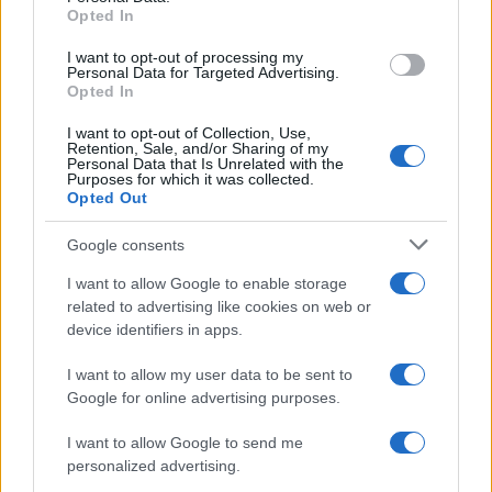
Opted In
I want to opt-out of processing my
Ripensare le tecnologie umanitarie oltre i criteri dei
Personal Data for Targeted Advertising.
donatori
Opted In
Martina Marchesi · 10 Lug 2026
I want to opt-out of Collection, Use,
Retention, Sale, and/or Sharing of my
B2B NEWS
Personal Data that Is Unrelated with the
Purposes for which it was collected.
Opted Out
Google consents
I want to allow Google to enable storage
related to advertising like cookies on web or
device identifiers in apps.
I want to allow my user data to be sent to
Google for online advertising purposes.
I want to allow Google to send me
Acquisizione Fincantieri-WSense: i fondatori restano
personalized advertising.
e rimettono capitale