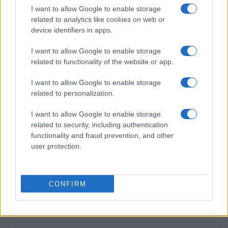
Linda Pellegrini · 7 Lug 2026
I want to allow Google to enable storage
related to analytics like cookies on web or
device identifiers in apps.
B2B NEWS
I want to allow Google to enable storage
related to functionality of the website or app.
I want to allow Google to enable storage
related to personalization.
I want to allow Google to enable storage
related to security, including authentication
functionality and fraud prevention, and other
user protection.
Cosa cambia a Trieste dopo la pronuncia della Corte
europea sulla prelazione nei project financing
CONFIRM
Martina Marchesi · 5 Lug 2026