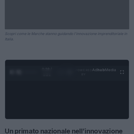
Scopri come le Marche stanno guidando l'innovazione imprenditoriale in
Italia.
0:28 /
Ad
hub
Media
POWERED
1
/
4
1:21
BY
Un primato nazionale nell’innovazione