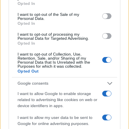
grant or deny consent to Google and its third-party tags to
Opted In
use your data for below specified purposes in below Google
consent section.
I want to opt-out of the Sale of my
Personal Data.
Opted In
I want to opt-out of processing my
Personal Data for Targeted Advertising.
Opted In
I want to opt-out of Collection, Use,
Novità bollette luce: prezzi zonali, bonus e incentivi
Retention, Sale, and/or Sharing of my
per il 2026
Personal Data that Is Unrelated with the
Purposes for which it was collected.
Linda Pellegrini · 6 Ago 2026
Opted Out
SERVIZI PER LE AZIENDE
Google consents
I want to allow Google to enable storage
related to advertising like cookies on web or
device identifiers in apps.
I want to allow my user data to be sent to
Google for online advertising purposes.