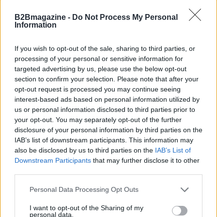
B2Bmagazine -
Do Not Process My Personal
Information
If you wish to opt-out of the sale, sharing to third parties, or
processing of your personal or sensitive information for
targeted advertising by us, please use the below opt-out
section to confirm your selection. Please note that after your
opt-out request is processed you may continue seeing
interest-based ads based on personal information utilized by
us or personal information disclosed to third parties prior to
your opt-out. You may separately opt-out of the further
disclosure of your personal information by third parties on the
IAB’s list of downstream participants. This information may
Continua a leggere
also be disclosed by us to third parties on the
IAB’s List of
Downstream Participants
that may further disclose it to other
third parties.
SERVIZI PER LE AZIENDE
Please note that this website/app uses one or more Google
Personal Data Processing Opt Outs
services and may gather and store information including but
not limited to your visit or usage behaviour. You may click to
I want to opt-out of the Sharing of my
personal data.