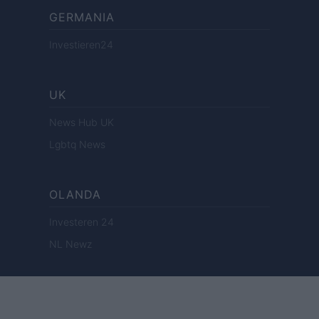
GERMANIA
Investieren24
UK
News Hub UK
Lgbtq News
OLANDA
Investeren 24
NL Newz