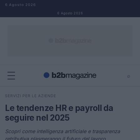
Salta al contenuto
6 Agosto 2026
6 Agosto 2026
⌕
×
⌕
SERVIZI PER LE AZIENDE
Cerca
Le tendenze HR e payroll da
seguire nel 2025
Scopri come intelligenza artificiale e trasparenza
retributiva plasmeranno il futuro del lavoro.