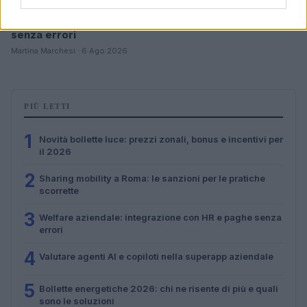
Welfare aziendale: integrazione con HR e paghe
senza errori
Martina Marchesi · 6 Ago 2026
PIÙ LETTI
1
Novità bollette luce: prezzi zonali, bonus e incentivi per
il 2026
2
Sharing mobility a Roma: le sanzioni per le pratiche
scorrette
3
Welfare aziendale: integrazione con HR e paghe senza
errori
4
Valutare agenti AI e copiloti nella superapp aziendale
5
Bollette energetiche 2026: chi ne risente di più e quali
sono le soluzioni