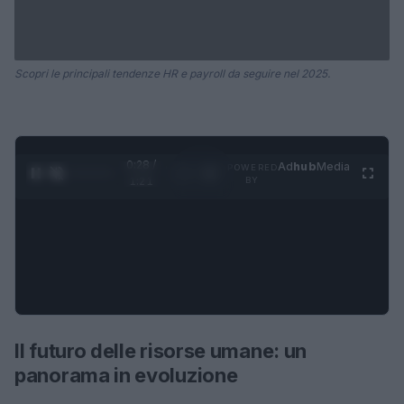
Scopri le principali tendenze HR e payroll da seguire nel 2025.
0:29 /
Ad
hub
Media
POWERED
1
/
4
1:21
BY
Il futuro delle risorse umane: un
panorama in evoluzione