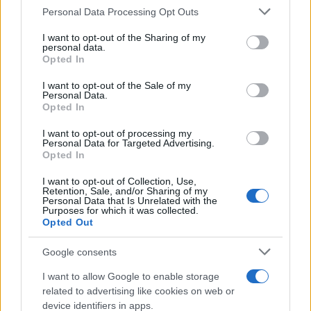
Please note that this website/app uses one or more Google
Personal Data Processing Opt Outs
services and may gather and store information including but
not limited to your visit or usage behaviour. You may click to
I want to opt-out of the Sharing of my
personal data.
grant or deny consent to Google and its third-party tags to
Opted In
use your data for below specified purposes in below Google
consent section.
I want to opt-out of the Sale of my
Personal Data.
Opted In
I want to opt-out of processing my
Personal Data for Targeted Advertising.
Opted In
Valutazione di Impatto Generazionale: come l’Italia sta
I want to opt-out of Collection, Use,
ridefinendo le politiche pubbliche
Retention, Sale, and/or Sharing of my
Personal Data that Is Unrelated with the
Linda Pellegrini · 5 Ago 2026
Purposes for which it was collected.
Opted Out
SERVIZI PER LE AZIENDE
Google consents
I want to allow Google to enable storage
related to advertising like cookies on web or
device identifiers in apps.