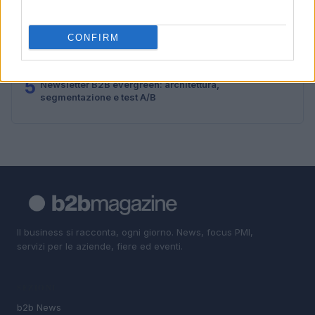
3
Agentic AI Security: Neva SGR punta su Straiker per
proteggere l’intelligenza artificiale
CONFIRM
4
Come USTDA sta guidando l’uso dell’IA nei contratti
governativi
5
Newsletter B2B evergreen: architettura,
segmentazione e test A/B
Il business si racconta, ogni giorno. News, focus PMI,
servizi per le aziende, fiere ed eventi.
SEZIONI
b2b News