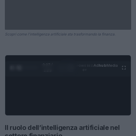
Scopri come l'intelligenza artificiale sta trasformando la finanza.
0:27 /
Ad
hub
Media
POWERED
1
/
4
1:23
BY
Il ruolo dell’intelligenza artificiale nel
settore finanziario