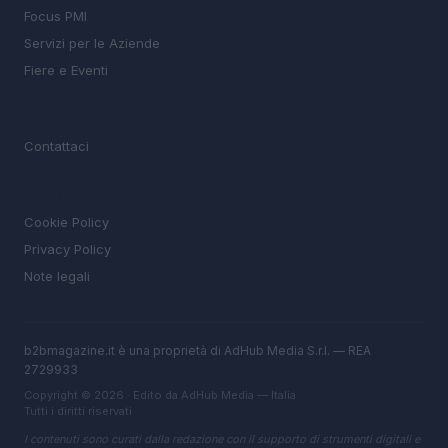
Focus PMI
Servizi per le Aziende
Fiere e Eventi
MAGAZINE
Contattaci
LEGALE
Cookie Policy
Privacy Policy
Note legali
b2bmagazine.it è una proprietà di AdHub Media S.r.l. — REA
2729933
Copyright © 2026 · Edito da AdHub Media — Italia
Tutti i diritti riservati
I contenuti sono curati dalla redazione con il supporto di strumenti digitali e