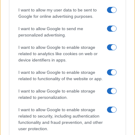
I want to allow my user data to be sent to
Google for online advertising purposes.
I want to allow Google to send me
personalized advertising.
I want to allow Google to enable storage
Agentic AI Security: Neva SGR punta su Straiker per
related to analytics like cookies on web or
proteggere l’intelligenza artificiale
device identifiers in apps.
Martina Marchesi · 5 Ago 2026
I want to allow Google to enable storage
related to functionality of the website or app.
PIÙ LETTI
I want to allow Google to enable storage
related to personalization.
1
It-Wallet 2026: cosa cambia con i nuovi decreti
attuativi
I want to allow Google to enable storage
related to security, including authentication
2
Valutazione di Impatto Generazionale: come l’Italia sta
functionality and fraud prevention, and other
ridefinendo le politiche pubbliche
user protection.