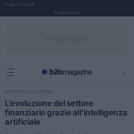
Salta al contenuto
6 Agosto 2026
6 Agosto 2026
⌕
×
⌕
SERVIZI PER LE AZIENDE
Cerca
L’evoluzione del settore
finanziario grazie all’intelligenza
artificiale