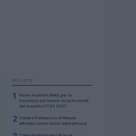
PIÙ LETTI
1
Nuovi incentivi INAIL per la
sicurezza sul lavoro: ecco le novità
del modello OT23 2027
2
Come il Politecnico di Milano
affronta i nuovi rischi della privacy
Come trasformare l’IA in un