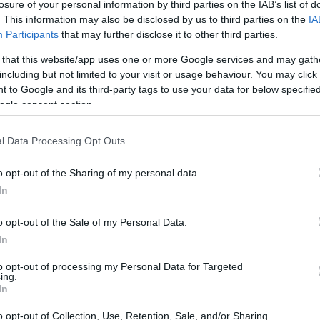
losure of your personal information by third parties on the IAB’s list of
. This information may also be disclosed by us to third parties on the
IA
risorse umane
Participants
that may further disclose it to other third parties.
 that this website/app uses one or more Google services and may gath
e
si stanno affermando come un elemento
including but not limited to your visit or usage behaviour. You may click 
ivo. L’adozione di soluzioni tecnologiche
 to Google and its third-party tags to use your data for below specifi
ogle consent section.
rtificiale (AI), sta ridefinendo il modo in cui le
e. Secondo il
McKinsey 2024 Global Survey on
l Data Processing Opt Outs
’AI in almeno un’area operativa, un incremento
o opt-out of the Sharing of my personal data.
3. Questo cambiamento non solo migliora
In
nuove opportunità per ottimizzare le relazioni
o opt-out of the Sale of my Personal Data.
In
to opt-out of processing my Personal Data for Targeted
ing.
In
o opt-out of Collection, Use, Retention, Sale, and/or Sharing