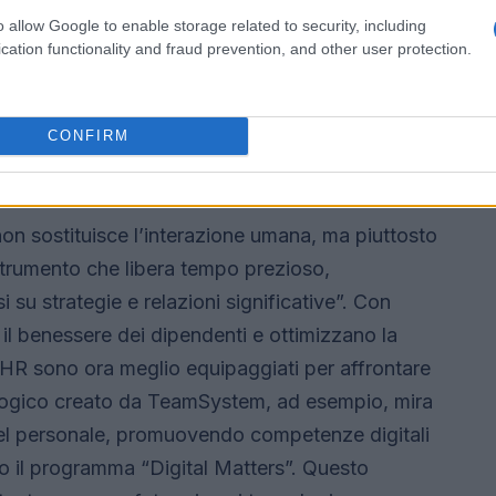
fenomeni complessi, semplificando i processi e
o allow Google to enable storage related to security, including
uesto approccio consente ai professionisti HR di
cation functionality and fraud prevention, and other user protection.
ruire ambienti di lavoro inclusivi e promuovere
CONFIRM
gia e umanità
n sostituisce l’interazione umana, ma piuttosto
 strumento che libera tempo prezioso,
su strategie e relazioni significative”. Con
il benessere dei dipendenti e ottimizzano la
i HR sono ora meglio equipaggiati per affrontare
nologico creato da TeamSystem, ad esempio, mira
o del personale, promuovendo competenze digitali
o il programma “Digital Matters”. Questo