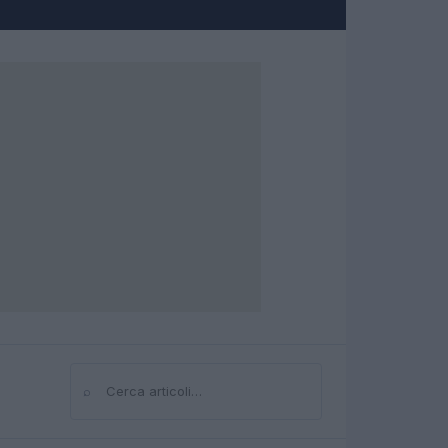
⌕
Cerca