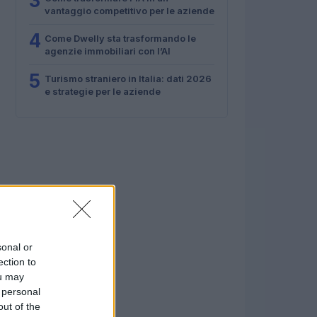
3
vantaggio competitivo per le aziende
4
Come Dwelly sta trasformando le
agenzie immobiliari con l’AI
5
Turismo straniero in Italia: dati 2026
e strategie per le aziende
sonal or
ection to
ou may
 personal
out of the