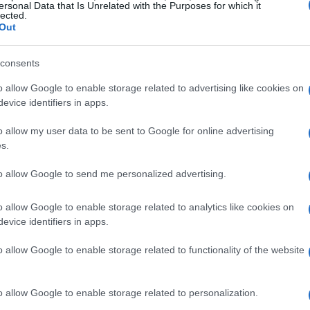
ersonal Data that Is Unrelated with the Purposes for which it
lected.
Out
consents
o allow Google to enable storage related to advertising like cookies on
evice identifiers in apps.
o allow my user data to be sent to Google for online advertising
s.
to allow Google to send me personalized advertising.
 gestione del personale
o allow Google to enable storage related to analytics like cookies on
evice identifiers in apps.
e la semplice automazione di compiti ripetitivi.
o allow Google to enable storage related to functionality of the website
menti avanzati per analizzare i
big data
e
tigare i pregiudizi nei processi di assunzione.
o allow Google to enable storage related to personalization.
p Chief People & Culture Officer di TeamSystem,