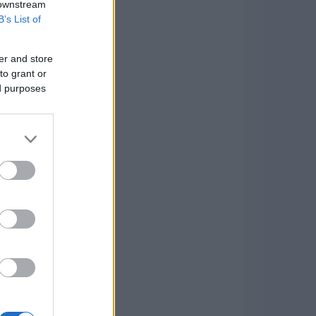
 downstream
B’s List of
er and store
to grant or
ed purposes