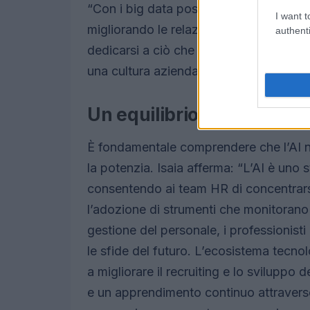
“Con i big data possiamo comprendere 
I want t
migliorando le relazioni lavorative”. Q
authenti
dedicarsi a ciò che conta davvero: cost
una cultura aziendale empatica.
Un equilibrio tra tecnolo
È fondamentale comprendere che l’AI no
la potenzia. Isaia afferma: “L’AI è uno
consentendo ai team HR di concentrarsi 
l’adozione di strumenti che monitorano 
gestione del personale, i professionist
le sfide del futuro. L’ecosistema tec
a migliorare il recruiting e lo svilupp
e un apprendimento continuo attravers