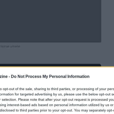
 risorse umane.
Ad
hub
Media
POWERED BY
ine -
Do Not Process My Personal Information
to opt-out of the sale, sharing to third parties, or processing of your per
formation for targeted advertising by us, please use the below opt-out s
r selection. Please note that after your opt-out request is processed y
eing interest-based ads based on personal information utilized by us or
disclosed to third parties prior to your opt-out. You may separately opt-