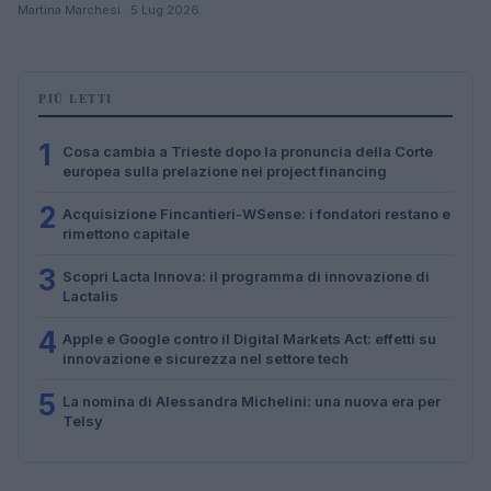
Martina Marchesi · 5 Lug 2026
PIÙ LETTI
1
Cosa cambia a Trieste dopo la pronuncia della Corte
europea sulla prelazione nei project financing
2
Acquisizione Fincantieri-WSense: i fondatori restano e
rimettono capitale
3
Scopri Lacta Innova: il programma di innovazione di
Lactalis
4
Apple e Google contro il Digital Markets Act: effetti su
innovazione e sicurezza nel settore tech
5
La nomina di Alessandra Michelini: una nuova era per
Telsy