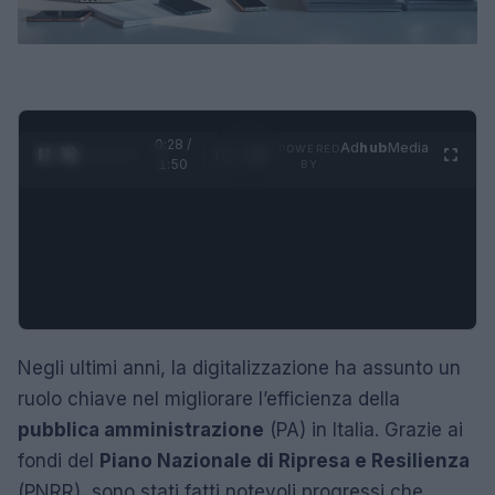
0:29 /
Ad
hub
Media
POWERED
1
/
4
1:50
BY
Negli ultimi anni, la digitalizzazione ha assunto un
ruolo chiave nel migliorare l’efficienza della
pubblica amministrazione
(PA) in Italia. Grazie ai
fondi del
Piano Nazionale di Ripresa e Resilienza
(PNRR), sono stati fatti notevoli progressi che