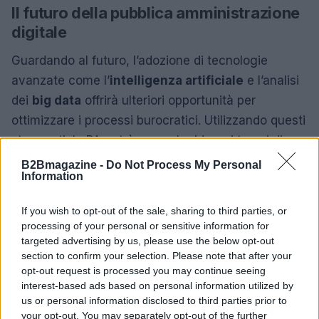
Il futuro della pubblica amministrazione
digitale
Guardando al futuro, l’adozione di tecnologie
avanzate come l’
intelligenza artificiale
e l’analisi
dei
big data
offrirà ulteriori opportunità per
ottimizzare i processi burocratici. Utilizzando questi
strumenti, la PA potrà non solo ridurre i tempi di
attesa, ma anche garantire una maggiore
B2Bmagazine -
Do Not Process My Personal
Information
trasparenza
e
efficienza
nelle operazioni
quotidiane.
If you wish to opt-out of the sale, sharing to third parties, or
processing of your personal or sensitive information for
Tuttavia, nonostante i traguardi raggiunti, esistono
targeted advertising by us, please use the below opt-out
ancora molte aree in cui la burocrazia è lenta e
section to confirm your selection. Please note that after your
opt-out request is processed you may continue seeing
complessa. La digitalizzazione offre opportunità per
interest-based ads based on personal information utilized by
affrontare queste criticità, migliorando
us or personal information disclosed to third parties prior to
ulteriormente la qualità dei servizi pubblici. Di
your opt-out. You may separately opt-out of the further