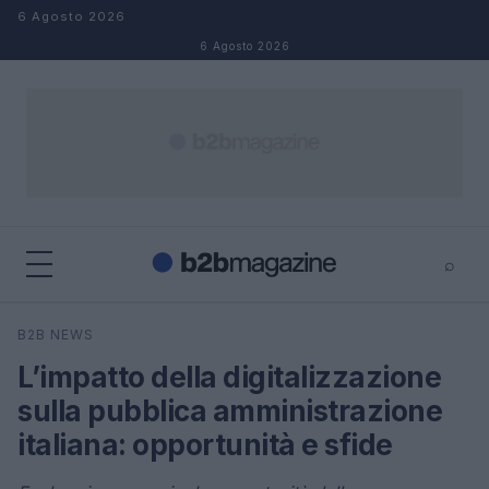
Salta al contenuto
6 Agosto 2026
6 Agosto 2026
⌕
×
⌕
B2B NEWS
Cerca
L’impatto della digitalizzazione
sulla pubblica amministrazione
italiana: opportunità e sfide