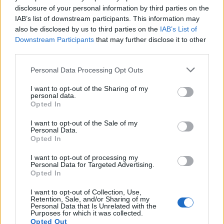
disclosure of your personal information by third parties on the
seguito si analizzano le principali aree dove la
IAB’s list of downstream participants. This information may
digitalizzazione ha fatto la differenza e quelle dove
also be disclosed by us to third parties on the
IAB’s List of
è necessaria un’accelerazione.0
Downstream Participants
that may further disclose it to other
third parties.
Please note that this website/app uses one or more Google
Personal Data Processing Opt Outs
services and may gather and store information including but
AUTORE
AiAdhubMedia
not limited to your visit or usage behaviour. You may click to
I want to opt-out of the Sharing of my
personal data.
grant or deny consent to Google and its third-party tags to
Opted In
use your data for below specified purposes in below Google
consent section.
I want to opt-out of the Sale of my
Personal Data.
Opted In
I want to opt-out of processing my
Personal Data for Targeted Advertising.
Opted In
I want to opt-out of Collection, Use,
Retention, Sale, and/or Sharing of my
Personal Data that Is Unrelated with the
Purposes for which it was collected.
Opted Out