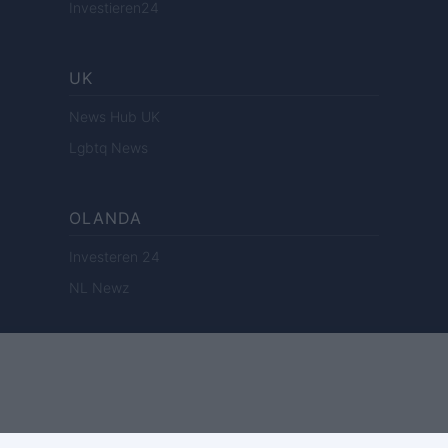
Investieren24
UK
News Hub UK
Lgbtq News
OLANDA
Investeren 24
NL Newz