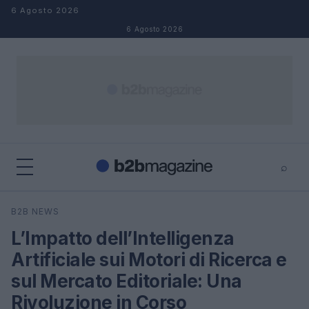
Salta al contenuto
6 Agosto 2026
6 Agosto 2026
⌕
×
⌕
B2B NEWS
Cerca
L’Impatto dell’Intelligenza
Artificiale sui Motori di Ricerca e
sul Mercato Editoriale: Una
Rivoluzione in Corso