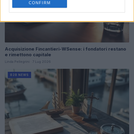
CONFIRM
Acquisizione Fincantieri-WSense: i fondatori restano
e rimettono capitale
Linda Pellegrini · 7 Lug 2026
B2B NEWS