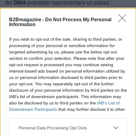
del
DMA
potrebbe rappresentare un passo
importante verso un futuro più equilibrato.
B2Bmagazine -
Do Not Process My Personal
Information
AUTORE
If you wish to opt-out of the sale, sharing to third parties, or
Roberta Bonaventura
processing of your personal or sensitive information for
Roberta Bonaventura è stata sul posto al
targeted advertising by us, please use the below opt-out
crollo di una banchina genovese per
section to confirm your selection. Please note that after your
coordinare il live, affermando una linea
opt-out request is processed you may continue seeing
editoriale di tempestività verificata. Inviata per
interest-based ads based on personal information utilized by
breaking news, porta con sé un dettaglio
us or personal information disclosed to third parties prior to
personale: un distintivo ricevuto dalla sala
your opt-out. You may separately opt-out of the further
stampa del Porto Antico.
disclosure of your personal information by third parties on the
IAB’s list of downstream participants. This information may
also be disclosed by us to third parties on the
IAB’s List of
Downstream Participants
that may further disclose it to other
third parties.
Please note that this website/app uses one or more Google
Personal Data Processing Opt Outs
services and may gather and store information including but