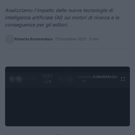
Analizziamo l'impatto delle nuove tecnologie di
intelligenza artificiale (AI) sui motori di ricerca e le
conseguenze per gli editori.
Roberta Bonaventura
·
11 Dicembre 2025
· 3 min
0:28 /
Ad
hub
Media
POWERED
1
/
4
1:20
BY