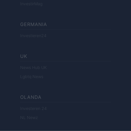
InvestirMag
GERMANIA
Investieren24
UK
News Hub UK
Lgbtq News
OLANDA
Investeren 24
NL Newz