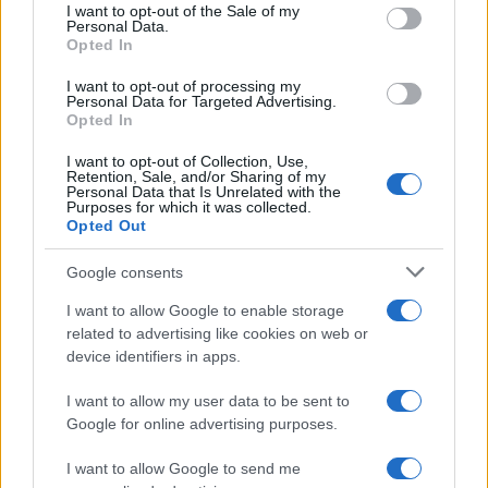
consent section.
I want to opt-out of the Sale of my
Personal Data.
Opted In
I want to opt-out of processing my
Personal Data for Targeted Advertising.
Turismo straniero in Italia: dati 2026 e strategie per le
Opted In
aziende
I want to opt-out of Collection, Use,
Linda Pellegrini · 7 Ago 2026
Retention, Sale, and/or Sharing of my
Personal Data that Is Unrelated with the
Purposes for which it was collected.
SERVIZI PER LE AZIENDE
Opted Out
Google consents
I want to allow Google to enable storage
related to advertising like cookies on web or
device identifiers in apps.
I want to allow my user data to be sent to
Google for online advertising purposes.
I want to allow Google to send me