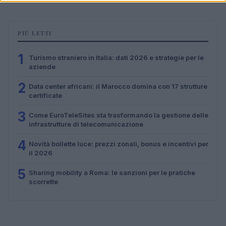
PIÙ LETTI
1
Turismo straniero in Italia: dati 2026 e strategie per le
aziende
2
Data center africani: il Marocco domina con 17 strutture
certificate
3
Come EuroTeleSites sta trasformando la gestione delle
infrastrutture di telecomunicazione
4
Novità bollette luce: prezzi zonali, bonus e incentivi per
il 2026
5
Sharing mobility a Roma: le sanzioni per le pratiche
scorrette