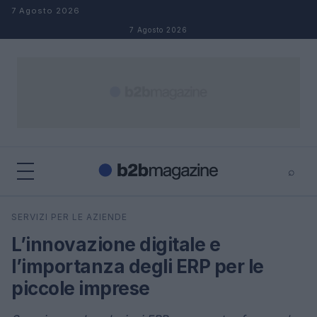
Salta al contenuto
7 Agosto 2026
7 Agosto 2026
⌕
×
⌕
SERVIZI PER LE AZIENDE
Cerca
L’innovazione digitale e
l’importanza degli ERP per le
piccole imprese