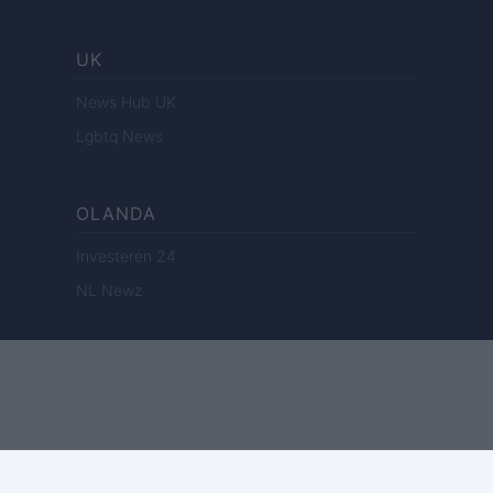
UK
News Hub UK
Lgbtq News
OLANDA
Investeren 24
NL Newz