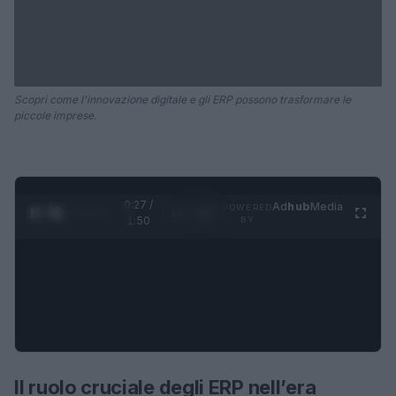
Scopri come l'innovazione digitale e gli ERP possono trasformare le
piccole imprese.
0:27 /
Ad
hub
Media
POWERED
1
/
4
1:50
BY
Il ruolo cruciale degli ERP nell’era