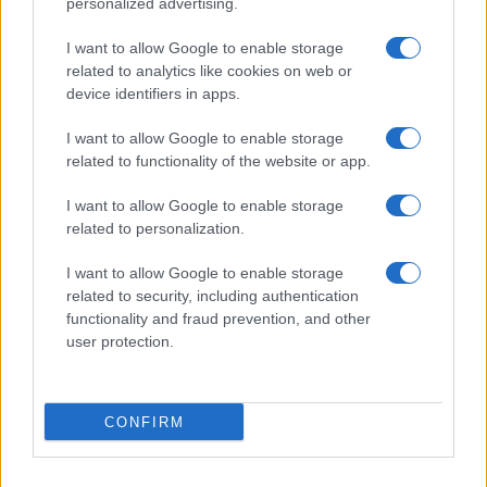
personalized advertising.
Data center africani: il Marocco domina con 17
strutture certificate
I want to allow Google to enable storage
related to analytics like cookies on web or
Linda Pellegrini · 7 Ago 2026
device identifiers in apps.
SERVIZI PER LE AZIENDE
I want to allow Google to enable storage
related to functionality of the website or app.
I want to allow Google to enable storage
related to personalization.
I want to allow Google to enable storage
related to security, including authentication
functionality and fraud prevention, and other
user protection.
CONFIRM
Come EuroTeleSites sta trasformando la gestione
delle infrastrutture di telecomunicazione
Linda Pellegrini · 7 Ago 2026