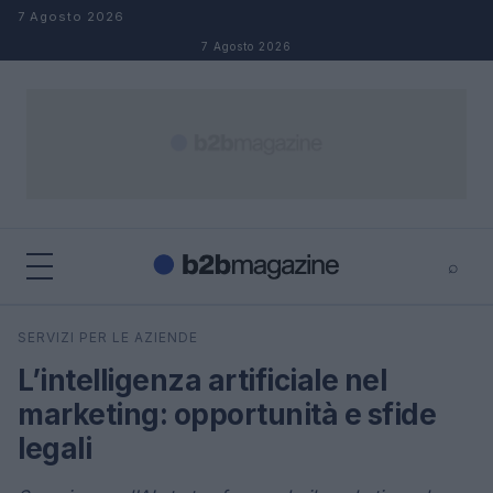
Salta al contenuto
7 Agosto 2026
7 Agosto 2026
⌕
×
⌕
SERVIZI PER LE AZIENDE
Cerca
L’intelligenza artificiale nel
marketing: opportunità e sfide
legali