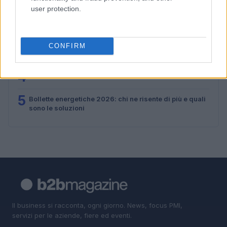
user protection.
2
Sharing mobility a Roma: le sanzioni per le pratiche
scorrette
3
Welfare aziendale: integrazione con HR e paghe senza
CONFIRM
errori
4
Valutare agenti AI e copiloti nella superapp aziendale
5
Bollette energetiche 2026: chi ne risente di più e quali
sono le soluzioni
Il business si racconta, ogni giorno. News, focus PMI,
servizi per le aziende, fiere ed eventi.