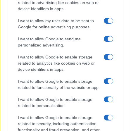
related to advertising like cookies on web or
device identifiers in apps.
I want to allow my user data to be sent to
Google for online advertising purposes.
I want to allow Google to send me
personalized advertising.
I want to allow Google to enable storage
related to analytics like cookies on web or
device identifiers in apps.
Welfare aziendale: integrazione con HR e paghe
senza errori
I want to allow Google to enable storage
Martina Marchesi · 6 Ago 2026
related to functionality of the website or app.
I want to allow Google to enable storage
related to personalization.
PIÙ LETTI
I want to allow Google to enable storage
1
related to security, including authentication
Novità bollette luce: prezzi zonali, bonus e incentivi per
il 2026
functionality and fraud prevention, and other