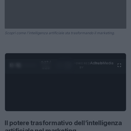
Scopri come l'intelligenza artificiale sta trasformando il marketing.
0:28 /
Ad
hub
Media
POWERED
1
/
4
1:23
BY
Il potere trasformativo dell’intelligenza
artificiale nel marketing