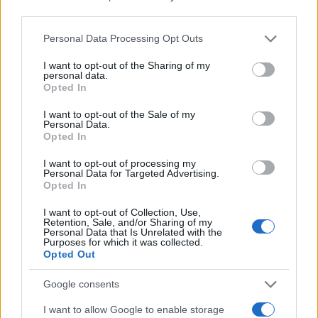
Linda Pellegrini · 6 Ago 2026
third parties.
Please note that this website/app uses one or more Google
Personal Data Processing Opt Outs
SERVIZI PER LE AZIENDE
services and may gather and store information including but
not limited to your visit or usage behaviour. You may click to
I want to opt-out of the Sharing of my
personal data.
grant or deny consent to Google and its third-party tags to
Opted In
use your data for below specified purposes in below Google
consent section.
I want to opt-out of the Sale of my
Personal Data.
Opted In
I want to opt-out of processing my
Personal Data for Targeted Advertising.
Opted In
I want to opt-out of Collection, Use,
Retention, Sale, and/or Sharing of my
Personal Data that Is Unrelated with the
Sharing mobility a Roma: le sanzioni per le pratiche
Purposes for which it was collected.
scorrette
Opted Out
Edoardo Marchesi · 6 Ago 2026
Google consents
SERVIZI PER LE AZIENDE
I want to allow Google to enable storage