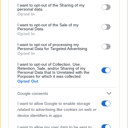
not limited to your visit or usage behaviour. You may click to
I want to opt-out of the Sharing of my
personal data.
grant or deny consent to Google and its third-party tags to
Opted In
use your data for below specified purposes in below Google
consent section.
I want to opt-out of the Sale of my
Personal Data.
Opted In
I want to opt-out of processing my
Personal Data for Targeted Advertising.
Opted In
I want to opt-out of Collection, Use,
Retention, Sale, and/or Sharing of my
Personal Data that Is Unrelated with the
Purposes for which it was collected.
Opted Out
Google consents
I want to allow Google to enable storage
Continua a leggere
related to advertising like cookies on web or
device identifiers in apps.
B2B NEWS
I want to allow my user data to be sent to