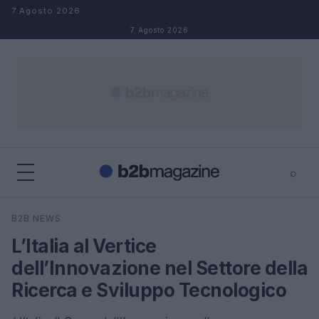
Salta al contenuto
7 Agosto 2026
7 Agosto 2026
⌕
×
⌕
B2B NEWS
Cerca
L’Italia al Vertice
dell’Innovazione nel Settore della
Ricerca e Sviluppo Tecnologico