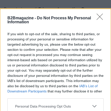
Durante i recenti
Ericsson Innovation Days
,
tenutisi a Pagani, l’azienda ha rivelato i traguardi
B2Bmagazine -
Do Not Process My Personal
Information
raggiunti, sottolineando il contributo dell’Italia nella
corsa verso il
6G
. Questo evento ha segnato anche
If you wish to opt-out of the sale, sharing to third parties, or
un momento significativo: l’azienda ha superato la
processing of your personal or sensitive information for
soglia di 1.000 brevetti depositati dai suoi team
targeted advertising by us, please use the below opt-out
section to confirm your selection. Please note that after your
italiani dal 2000.1
opt-out request is processed you may continue seeing
interest-based ads based on personal information utilized by
us or personal information disclosed to third parties prior to
your opt-out. You may separately opt-out of the further
AUTORE
disclosure of your personal information by third parties on the
AiAdhubMedia
IAB’s list of downstream participants. This information may
also be disclosed by us to third parties on the
IAB’s List of
Downstream Participants
that may further disclose it to other
third parties.
Please note that this website/app uses one or more Google
Personal Data Processing Opt Outs
services and may gather and store information including but