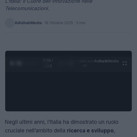
L'Italia: Il Cuore dell'Innovazione nelle
Telecomunicazioni.
AiAdhubMedia
·
19 Ottobre 2025
· 3 min
0:29 /
Ad
hub
Media
POWERED
1
/
4
1:20
BY
Negli ultimi anni, l’Italia ha dimostrato un ruolo
cruciale nell’ambito della
ricerca e sviluppo
,