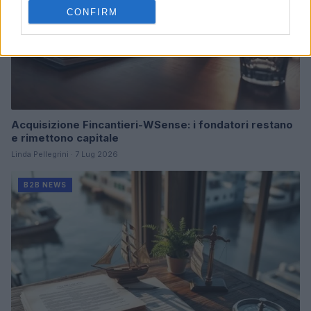
CONFIRM
Acquisizione Fincantieri-WSense: i fondatori restano
e rimettono capitale
Linda Pellegrini · 7 Lug 2026
B2B NEWS