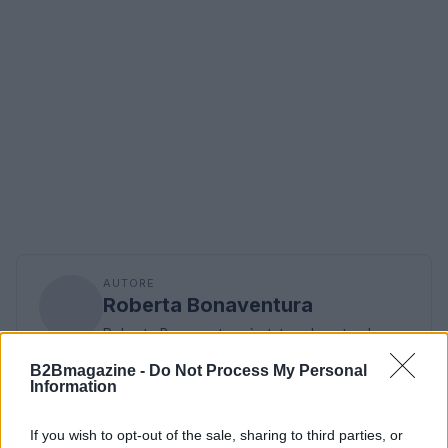
AUTORE
Roberta Bonaventura
Roberta Bonaventura è stata sul posto al
crollo di una banchina genovese per
B2Bmagazine -
Do Not Process My Personal
coordinare il live, affermando una linea
Information
editoriale di tempestività verificata. Inviata per
breaking news, porta con sé un dettaglio
If you wish to opt-out of the sale, sharing to third parties, or
personale: un distintivo ricevuto dalla sala