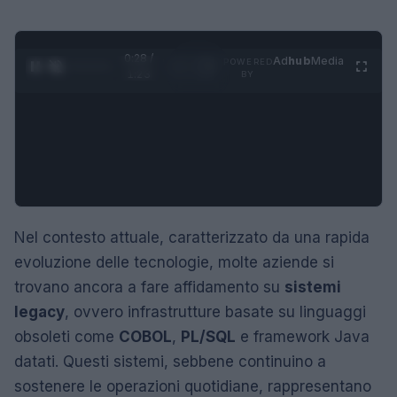
0:29 /
Ad
hub
Media
POWERED
1
/
4
1:23
BY
Nel contesto attuale, caratterizzato da una rapida
evoluzione delle tecnologie, molte aziende si
trovano ancora a fare affidamento su
sistemi
legacy
, ovvero infrastrutture basate su linguaggi
obsoleti come
COBOL
,
PL/SQL
e framework Java
datati. Questi sistemi, sebbene continuino a
sostenere le operazioni quotidiane, rappresentano