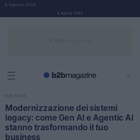
Salta al contenuto
8 Agosto 2026
8 Agosto 2026
⌕
×
⌕
B2B NEWS
Cerca
Modernizzazione dei sistemi
legacy: come Gen AI e Agentic AI
stanno trasformando il tuo
business