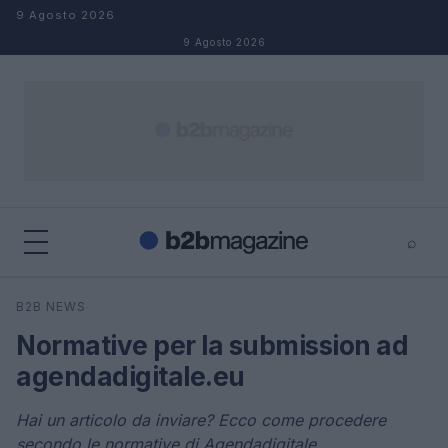
Salta al contenuto
9 Agosto 2026
9 Agosto 2026
⌕
×
⌕
B2B NEWS
Cerca
Normative per la submission ad
agendadigitale.eu
Hai un articolo da inviare? Ecco come procedere
secondo le normative di Agendadigitale.