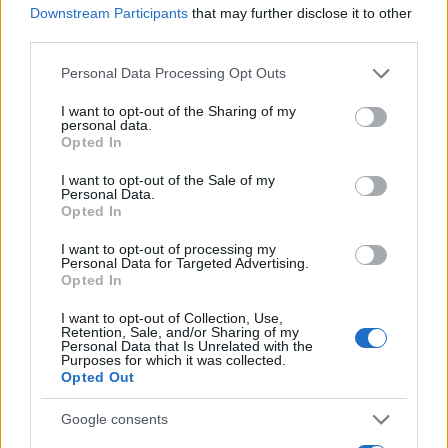
Downstream Participants
that may further disclose it to other
third parties.
Please note that this website/app uses one or more Google
Personal Data Processing Opt Outs
services and may gather and store information including but
not limited to your visit or usage behaviour. You may click to
I want to opt-out of the Sharing of my
Continua a leggere
personal data.
grant or deny consent to Google and its third-party tags to
Opted In
use your data for below specified purposes in below Google
B2B NEWS
consent section.
I want to opt-out of the Sale of my
Personal Data.
Opted In
I want to opt-out of processing my
Personal Data for Targeted Advertising.
Opted In
I want to opt-out of Collection, Use,
Retention, Sale, and/or Sharing of my
Personal Data that Is Unrelated with the
Purposes for which it was collected.
Opted Out
Google consents
Ripensare le tecnologie umanitarie oltre i criteri dei