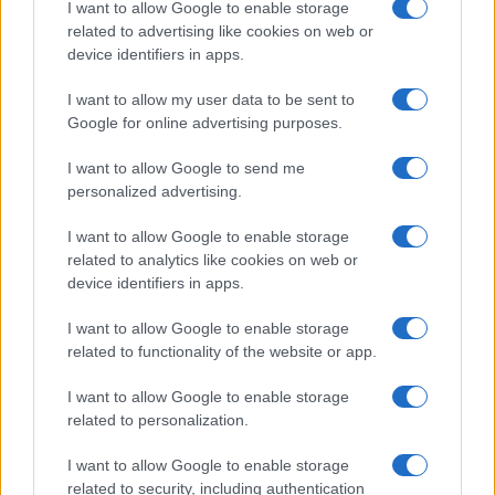
I want to allow Google to enable storage
donatori
related to advertising like cookies on web or
Martina Marchesi · 10 Lug 2026
device identifiers in apps.
B2B NEWS
I want to allow my user data to be sent to
Google for online advertising purposes.
I want to allow Google to send me
personalized advertising.
I want to allow Google to enable storage
related to analytics like cookies on web or
device identifiers in apps.
I want to allow Google to enable storage
related to functionality of the website or app.
I want to allow Google to enable storage
Acquisizione Fincantieri-WSense: i fondatori restano
related to personalization.
e rimettono capitale
Linda Pellegrini · 7 Lug 2026
I want to allow Google to enable storage
related to security, including authentication