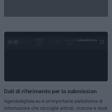
0:28 /
Ad
hub
Media
POWERED
1
/
4
1:21
BY
Dati di riferimento per la submission
Agendadigitale.eu è un’importante piattaforma di
informazione che raccoglie articoli, ricerche e studi