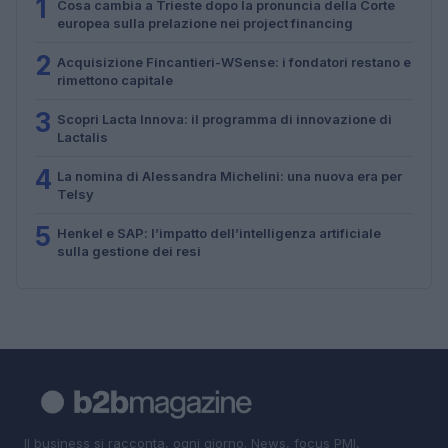
1
Cosa cambia a Trieste dopo la pronuncia della Corte
europea sulla prelazione nei project financing
2
Acquisizione Fincantieri-WSense: i fondatori restano e
rimettono capitale
3
Scopri Lacta Innova: il programma di innovazione di
Lactalis
4
La nomina di Alessandra Michelini: una nuova era per
Telsy
5
Henkel e SAP: l’impatto dell’intelligenza artificiale
sulla gestione dei resi
Il business si racconta, ogni giorno. News, focus PMI,