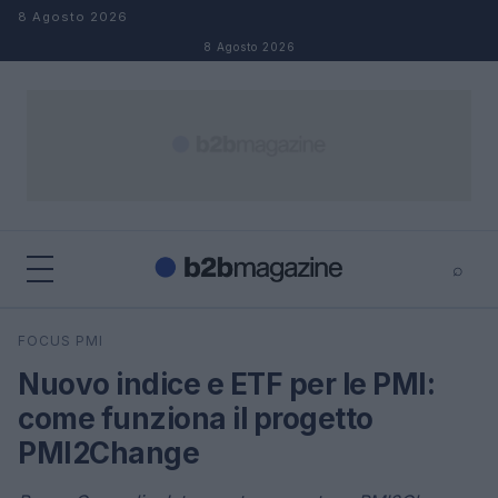
Salta al contenuto
8 Agosto 2026
8 Agosto 2026
⌕
×
⌕
FOCUS PMI
Cerca
Nuovo indice e ETF per le PMI:
come funziona il progetto
PMI2Change