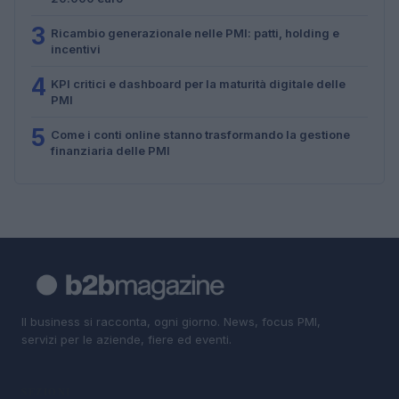
3
Ricambio generazionale nelle PMI: patti, holding e
incentivi
4
KPI critici e dashboard per la maturità digitale delle
PMI
5
Come i conti online stanno trasformando la gestione
finanziaria delle PMI
Il business si racconta, ogni giorno. News, focus PMI,
servizi per le aziende, fiere ed eventi.
SEZIONI