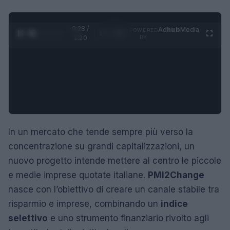
0:29 /
Ad
hub
Media
POWERED
1
/
4
1:20
BY
In un mercato che tende sempre più verso la
concentrazione su grandi capitalizzazioni, un
nuovo progetto intende mettere al centro le piccole
e medie imprese quotate italiane.
PMI2Change
nasce con l’obiettivo di creare un canale stabile tra
risparmio e imprese, combinando un
indice
selettivo
e uno strumento finanziario rivolto agli