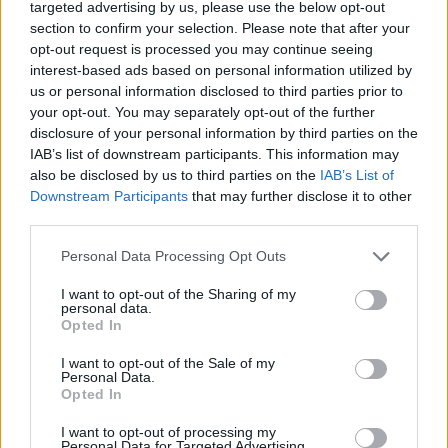
targeted advertising by us, please use the below opt-out
controvalore. Aumentare la quota di mercato e la
section to confirm your selection. Please note that after your
opt-out request is processed you may continue seeing
negoziabilità delle PMI potrebbe, oltre a migliorare
interest-based ads based on personal information utilized by
le valutazioni, ampliare la base di investitori
us or personal information disclosed to third parties prior to
interessati a partecipare alla crescita del tessuto
your opt-out. You may separately opt-out of the further
disclosure of your personal information by third parties on the
produttivo nazionale.
IAB’s list of downstream participants. This information may
also be disclosed by us to third parties on the
IAB’s List of
Downstream Participants
that may further disclose it to other
third parties.
AUTORE
Susanna Riva
Please note that this website/app uses one or more Google
Personal Data Processing Opt Outs
Susanna Riva osserva Bologna dalla finestra
services and may gather and store information including but
dell’Archivio di Stato dove una volta ha
not limited to your visit or usage behaviour. You may click to
I want to opt-out of the Sharing of my
personal data.
passato una settimana a consultare faldoni
grant or deny consent to Google and its third-party tags to
Opted In
sulle cooperative cittadine: quel documento
use your data for below specified purposes in below Google
segnò la scelta editoriale di approfondire
consent section.
I want to opt-out of the Sale of my
responsabilità istituzionali. Tiene linea critica
Personal Data.
Opted In
nella redazione, amante del caffè lungo e del
taccuino sempre pieno.
I want to opt-out of processing my
Personal Data for Targeted Advertising.