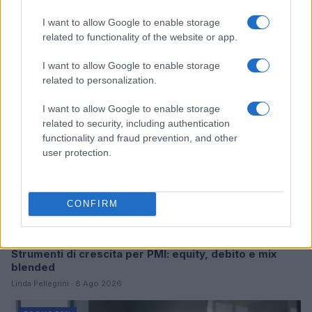
Continua a leggere
I want to allow Google to enable storage
related to functionality of the website or app.
FOCUS PMI
I want to allow Google to enable storage
related to personalization.
I want to allow Google to enable storage
related to security, including authentication
functionality and fraud prevention, and other
user protection.
CONFIRM
Strumenti di crescita per PMI: equity, debito e mix
blended
Linda Pellegrini · 8 Ago 2026