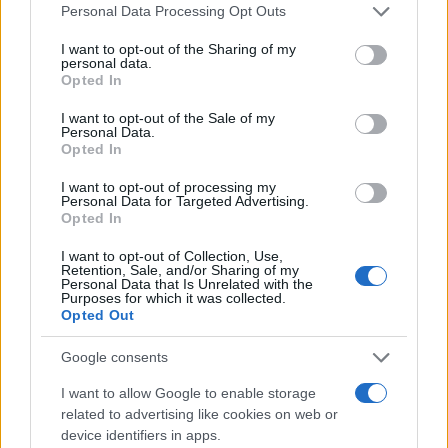
Please note that this website/app uses one or more Google
Personal Data Processing Opt Outs
services and may gather and store information including but
not limited to your visit or usage behaviour. You may click to
I want to opt-out of the Sharing of my
personal data.
grant or deny consent to Google and its third-party tags to
Opted In
use your data for below specified purposes in below Google
consent section.
I want to opt-out of the Sale of my
Personal Data.
Opted In
I want to opt-out of processing my
Personal Data for Targeted Advertising.
Opted In
Acquisizione Fincantieri-WSense: i fondatori restano
I want to opt-out of Collection, Use,
e rimettono capitale
Retention, Sale, and/or Sharing of my
Personal Data that Is Unrelated with the
Linda Pellegrini · 7 Lug 2026
Purposes for which it was collected.
Opted Out
B2B NEWS
Google consents
I want to allow Google to enable storage
related to advertising like cookies on web or
device identifiers in apps.