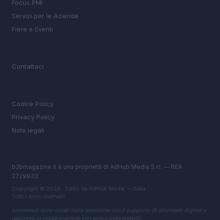
Focus PMI
Servizi per le Aziende
Fiere e Eventi
MAGAZINE
Contattaci
LEGALE
Cookie Policy
Privacy Policy
Note legali
b2bmagazine.it è una proprietà di AdHub Media S.r.l. — REA
2729933
Copyright © 2026 · Edito da AdHub Media — Italia
Tutti i diritti riservati
I contenuti sono curati dalla redazione con il supporto di strumenti digitali e
realizzati in collaborazione con autori indipendenti.