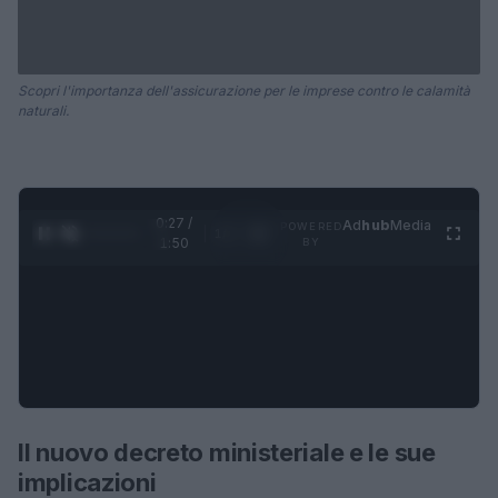
Scopri l'importanza dell'assicurazione per le imprese contro le calamità
naturali.
0:28 /
Ad
hub
Media
POWERED
1
/
4
1:50
BY
Il nuovo decreto ministeriale e le sue
implicazioni