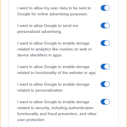
I want to allow my user data to be sent to
Google for online advertising purposes.
I want to allow Google to send me
personalized advertising.
I want to allow Google to enable storage
Cosa cambia a Trieste dopo la pronuncia della Corte
related to analytics like cookies on web or
europea sulla prelazione nei project financing
device identifiers in apps.
Martina Marchesi · 5 Lug 2026
I want to allow Google to enable storage
related to functionality of the website or app.
PIÙ LETTI
I want to allow Google to enable storage
related to personalization.
1
Cosa cambia a Trieste dopo la pronuncia della Corte
europea sulla prelazione nei project financing
I want to allow Google to enable storage
related to security, including authentication
2
Acquisizione Fincantieri-WSense: i fondatori restano e
functionality and fraud prevention, and other
rimettono capitale
user protection.
3
Scopri Lacta Innova: il programma di innovazione di