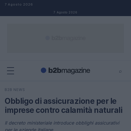
Salta al contenuto
7 Agosto 2026
7 Agosto 2026
⌕
×
⌕
B2B NEWS
Cerca
Obbligo di assicurazione per le
imprese contro calamità naturali
Il decreto ministeriale introduce obblighi assicurativi
per le aziende italiane