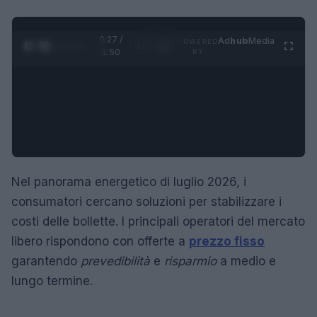
0:28 /
Ad
hub
Media
POWERED
1
/
4
1:50
BY
Nel panorama energetico di luglio 2026, i
consumatori cercano soluzioni per stabilizzare i
costi delle bollette. I principali operatori del mercato
libero rispondono con offerte a
prezzo fisso
garantendo
prevedibilità
e
risparmio
a medio e
lungo termine.