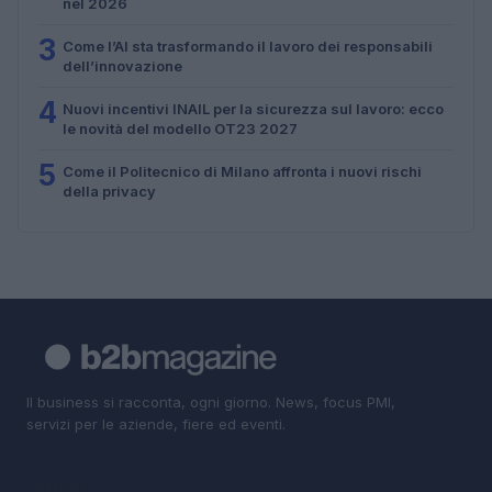
nel 2026
3
Come l’AI sta trasformando il lavoro dei responsabili
dell’innovazione
4
Nuovi incentivi INAIL per la sicurezza sul lavoro: ecco
le novità del modello OT23 2027
5
Come il Politecnico di Milano affronta i nuovi rischi
della privacy
Il business si racconta, ogni giorno. News, focus PMI,
servizi per le aziende, fiere ed eventi.
SEZIONI