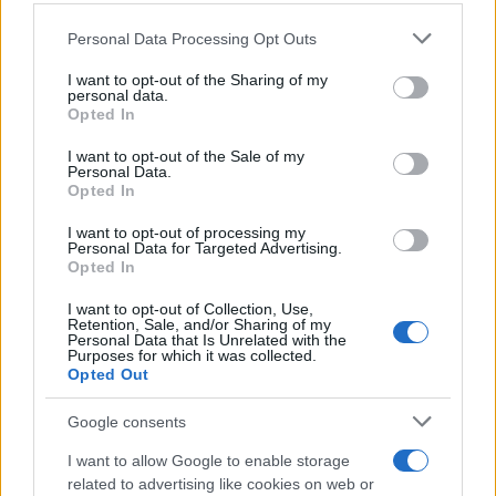
offrire maggiore prevedibilità della spesa
Please note that this website/app uses one or more Google
Personal Data Processing Opt Outs
energetica attraverso prezzi bloccati. Cambiano
services and may gather and store information including but
not limited to your visit or usage behaviour. You may click to
I want to opt-out of the Sharing of my
però durata della tariffa, costi fissi e servizi
personal data.
grant or deny consent to Google and its third-party tags to
accessori. Per questo motivo è utile confrontare i
Opted In
use your data for below specified purposes in below Google
principali elementi economici prima della
consent section.
I want to opt-out of the Sale of my
Personal Data.
sottoscrizione.
Opted In
I want to opt-out of processing my
Personal Data for Targeted Advertising.
Opted In
AUTORE
Andrea Innocenti
I want to opt-out of Collection, Use,
Retention, Sale, and/or Sharing of my
Andrea Innocenti ha coordinato dall'estero il
Personal Data that Is Unrelated with the
rientro di una cronista napoletana durante una
Purposes for which it was collected.
crisi diplomatica, gestendo contatti con
Opted Out
consolati; è corrispondente esteri che
definisce linee editoriali sulla geopolitica. Nato
Google consents
a Napoli, parla dialetto locale e mantiene
I want to allow Google to enable storage
rapporti con ONG partenopee.
related to advertising like cookies on web or