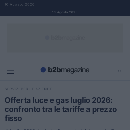
Salta al contenuto
10 Agosto 2026
10 Agosto 2026
⌕
×
⌕
SERVIZI PER LE AZIENDE
Cerca
Offerta luce e gas luglio 2026:
confronto tra le tariffe a prezzo
fisso