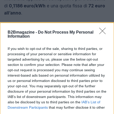
di
0,1186 euro/kWh
e una quota fissa di
72 euro
all’anno
.
Chi concentra i consumi in specifiche fasce orarie
può scegliere la versione multioraria, che
B2Bmagazine -
Do Not Process My Personal
Information
differenzia il prezzo tra fascia F1, F2 e F3.
If you wish to opt-out of the sale, sharing to third parties, or
Tra i servizi inclusi figurano la gestione online della
processing of your personal or sensitive information for
fornitura, l’App
ENGIE Italia
per il monitoraggio dei
targeted advertising by us, please use the below opt-out
consumi, la bolletta digitale, l’addebito diretto e la
section to confirm your selection. Please note that after your
opt-out request is processed you may continue seeing
fornitura di energia proveniente da fonti rinnovabili
interest-based ads based on personal information utilized by
senza costi aggiuntivi. L’attivazione avviene senza
us or personal information disclosed to third parties prior to
interruzioni della fornitura, mentre il passaggio dal
your opt-out. You may separately opt-out of the further
disclosure of your personal information by third parties on the
precedente gestore viene gestito direttamente
IAB’s list of downstream participants. This information may
dall’operatore.
also be disclosed by us to third parties on the
IAB’s List of
Downstream Participants
that may further disclose it to other
Le proposte analizzate condividono l’obiettivo di
third parties.