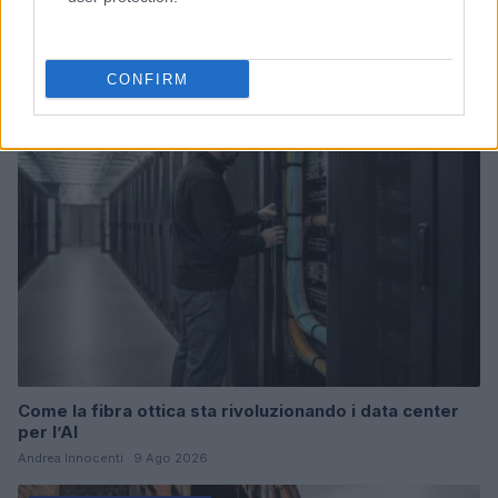
Continua a leggere
CONFIRM
SERVIZI PER LE AZIENDE
Come la fibra ottica sta rivoluzionando i data center
per l’AI
Andrea Innocenti · 9 Ago 2026