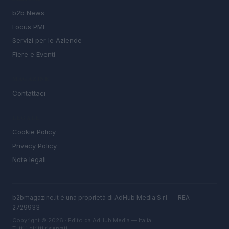
b2b News
Focus PMI
Servizi per le Aziende
Fiere e Eventi
MAGAZINE
Contattaci
LEGALE
Cookie Policy
Privacy Policy
Note legali
b2bmagazine.it è una proprietà di AdHub Media S.r.l. — REA
2729933
Copyright © 2026 · Edito da AdHub Media — Italia
Tutti i diritti riservati