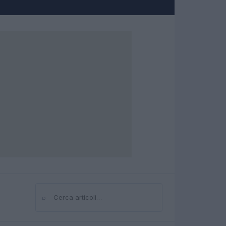
⌕
Cerca