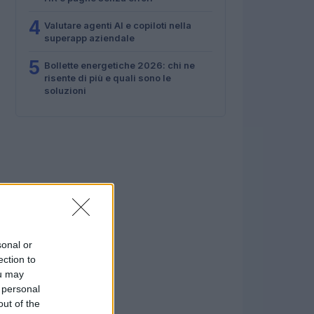
4
Valutare agenti AI e copiloti nella
superapp aziendale
5
Bollette energetiche 2026: chi ne
risente di più e quali sono le
soluzioni
sonal or
ection to
ou may
 personal
out of the