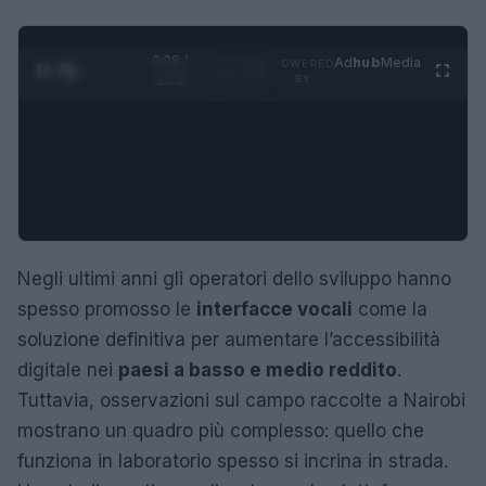
0:29 /
Ad
hub
Media
POWERED
1
/
4
1:23
BY
Negli ultimi anni gli operatori dello sviluppo hanno
spesso promosso le
interfacce vocali
come la
soluzione definitiva per aumentare l’accessibilità
digitale nei
paesi a basso e medio reddito
.
Tuttavia, osservazioni sul campo raccolte a Nairobi
mostrano un quadro più complesso: quello che
funziona in laboratorio spesso si incrina in strada.