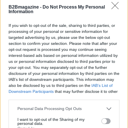
B2Bmagazine -
Do Not Process My Personal
Information
Conclusioni e suggerimenti per le
politiche di sviluppo
If you wish to opt-out of the sale, sharing to third parties, or
processing of your personal or sensitive information for
Lo studio su
Dukawalla
a Nairobi non nega il
targeted advertising by us, please use the below opt-out
potenziale delle tecnologie vocali, ma ribadisce
section to confirm your selection. Please note that after your
opt-out request is processed you may continue seeing
che l’efficacia dipende dall’allineamento con il
interest-based ads based on personal information utilized by
contesto operativo. Per le organizzazioni di
us or personal information disclosed to third parties prior to
sviluppo e i finanziatori, la lezione è chiar: investire
your opt-out. You may separately opt-out of the further
disclosure of your personal information by third parties on the
in sperimentazioni sul campo, co-progettare con le
IAB’s list of downstream participants. This information may
comunità locali e promuovere approcci multimodali
also be disclosed by us to third parties on the
IAB’s List of
è più produttivo che puntare esclusivamente su
Downstream Participants
that may further disclose it to other
third parties.
soluzioni vocali. Solo così le tecnologie possono
diventare strumenti reali per migliorare la
Please note that this website/app uses one or more Google
Personal Data Processing Opt Outs
services and may gather and store information including but
produttività delle
PMI
nei paesi a basso e medio
not limited to your visit or usage behaviour. You may click to
I want to opt-out of the Sharing of my
reddito.
personal data.
grant or deny consent to Google and its third-party tags to