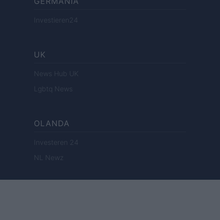
GERMANIA
Investieren24
UK
News Hub UK
Lgbtq News
OLANDA
Investeren 24
NL Newz