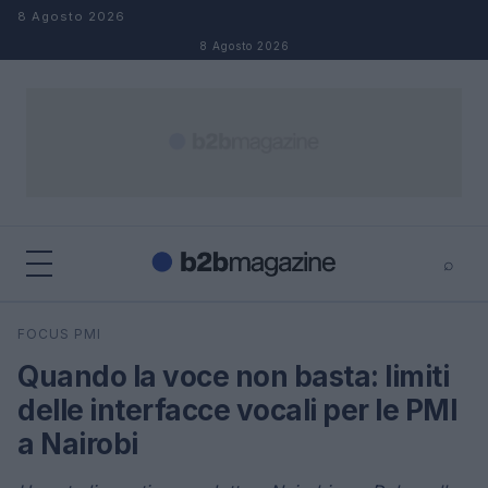
Salta al contenuto
8 Agosto 2026
8 Agosto 2026
⌕
×
⌕
FOCUS PMI
Cerca
Quando la voce non basta: limiti
delle interfacce vocali per le PMI
a Nairobi