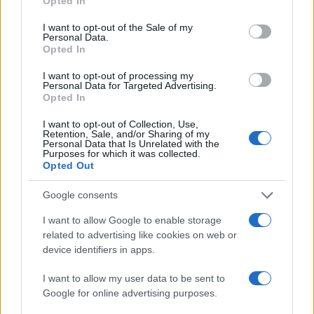
Opted In
use your data for below specified purposes in below Google
consent section.
I want to opt-out of the Sale of my
Personal Data.
AUTORE
Opted In
Camilla Fiore
I want to opt-out of processing my
Camilla Fiore, da Verona, annotò la prima
Personal Data for Targeted Advertising.
Opted In
review dopo aver testato un siero durante la
Fiera della Cosmesi: quell’articolo cambiò la
I want to opt-out of Collection, Use,
linea editoriale dedicata alla prova prodotto.
Retention, Sale, and/or Sharing of my
Propone rubriche con taglio rigoroso e porta
Personal Data that Is Unrelated with the
Purposes for which it was collected.
in redazione la precisione di chi colleziona
Opted Out
vecchi campionari.
Google consents
I want to allow Google to enable storage
related to advertising like cookies on web or
device identifiers in apps.
I want to allow my user data to be sent to
Google for online advertising purposes.