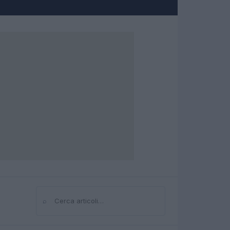
⌕
Cerca