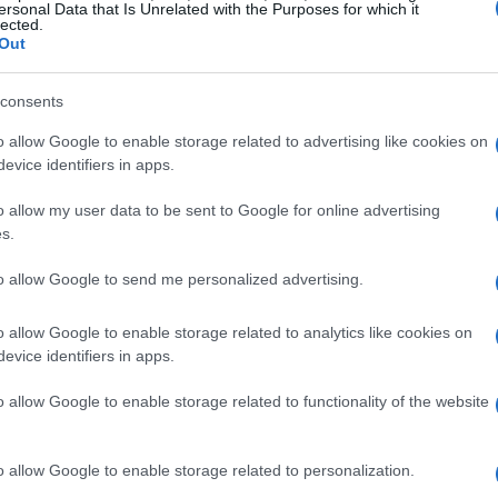
ersonal Data that Is Unrelated with the Purposes for which it
lected.
tà di adottare nuove soluzioni. Per comprendere
Out
cchiscono nelle
PMI
dei
LMIC
, è utile esaminare
ali adattamenti progettuali sono davvero
consents
o allow Google to enable storage related to advertising like cookies on
evice identifiers in apps.
n è sufficiente
o allow my user data to be sent to Google for online advertising
s.
l contesto operativo delle piccole attività è
to allow Google to send me personalized advertising.
to. In molte botteghe di Nairobi la combinazione
e di lingue e uso di espressioni locali genera
o allow Google to enable storage related to analytics like cookies on
ici di riconoscimento vocale. Inoltre, la
evice identifiers in apps.
 dei dispositivi e i costi di connessione rendono
o allow Google to enable storage related to functionality of the website
che presuppongono continuità di servizio. In
a come un canale isolato: serve integrazione con
o allow Google to enable storage related to personalization.
 economici e infrastrutturali.