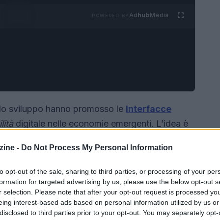
Ad
hub
Media
POWERED BY
dello sviluppo hanno promosso le
Interfacce
lità
digitale nelle economie emergenti. L’idea è
ggere o digitare, quindi la voce dovrebbe
ine -
Do Not Process My Personal Information
condotti sul campo mettono in discussione questa
e condotta con Dukawalla, un assistente vocale
to opt-out of the sale, sharing to third parties, or processing of your per
i, offre una fotografia nitida dei limiti pratici
formation for targeted advertising by us, please use the below opt-out s
r selection. Please note that after your opt-out request is processed y
tra la complessità dei negozi locali.
eing interest-based ads based on personal information utilized by us or
disclosed to third parties prior to your opt-out. You may separately opt-