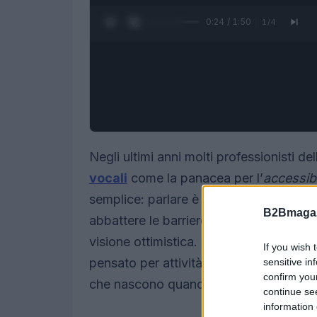
0:25 / 1:50
1
/
4
Negli ultimi anni molti professionisti 
vocali
come la panacea per l’
accessibi
semplice: parlare è più naturale che le
B2Bmagaz
abbattere le barriere. Tuttavia, studi 
visione ottimistica. La sperimentazion
If you wish 
pensato per attività commerciali a Nairob
sensitive in
confirm you
che nascono quando la tecnologia incon
continue se
information 