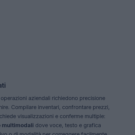
ati
 operazioni aziendali richiedono precisione
nire. Compilare inventari, confrontare prezzi,
ichiede visualizzazioni e conferme multiple:
e multimodali
dove voce, testo e grafica
ivo o di modalità per correggere facilmente