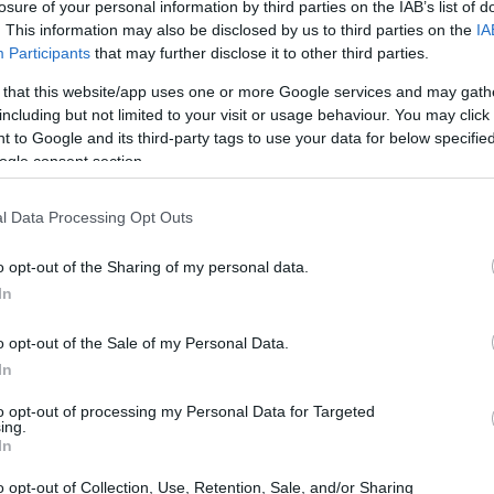
losure of your personal information by third parties on the IAB’s list of
. This information may also be disclosed by us to third parties on the
IA
Participants
that may further disclose it to other third parties.
 that this website/app uses one or more Google services and may gath
including but not limited to your visit or usage behaviour. You may click 
 to Google and its third-party tags to use your data for below specifi
ogle consent section.
l Data Processing Opt Outs
o opt-out of the Sharing of my personal data.
In
o opt-out of the Sale of my Personal Data.
In
to opt-out of processing my Personal Data for Targeted
n’analisi tecnica: coinvolge venditori, proprietari
ing.
In
capitale keniota, mettendo in luce tre criticità
o opt-out of Collection, Use, Retention, Sale, and/or Sharing
uenti: incidono sulla produttività, sulla fiducia