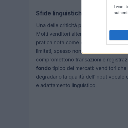
I want t
Sfide linguistiche e ambientali
authenti
Una delle criticità più evidenti riguarda
Molti venditori alternano l’inglese, lo sw
pratica nota come
code-switching
. I 
limitati, spesso non riconoscono corre
compromettono transazioni e registrazio
fondo
tipico dei mercati: venditori che
degradano la qualità dell’input vocale 
e adattamento linguistico.