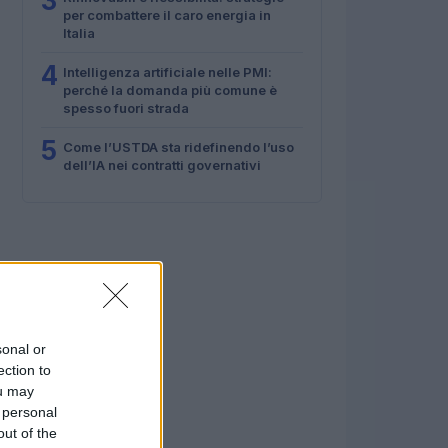
3
per combattere il caro energia in
Italia
4
Intelligenza artificiale nelle PMI:
perché la domanda più comune è
spesso fuori strada
5
Come l’USTDA sta ridefinendo l’uso
dell’IA nei contratti governativi
sonal or
ection to
ou may
 personal
out of the