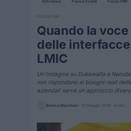
b2b News
Fiere e Eventi
Focus PMI
FOCUS PMI
Quando la voce n
delle interfacce
LMIC
Un'indagine su Dukawalla a Nairobi
non rispondono ai bisogni reali dell
aziendali serve un approccio divers
Bianca Marchesi
·
22 Maggio 2026
· 4 min