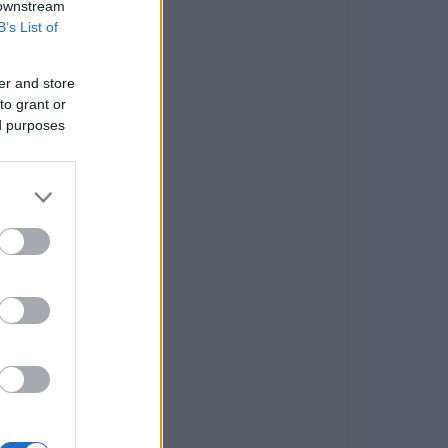
 downstream
B’s List of
er and store
to grant or
ed purposes