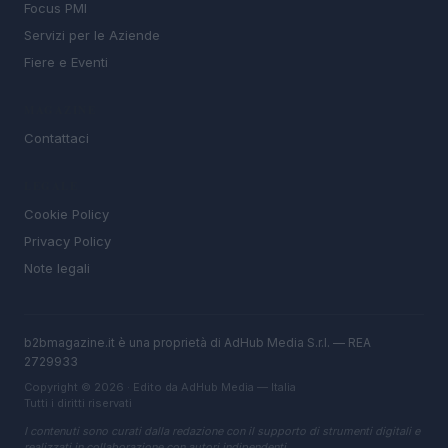
Focus PMI
Servizi per le Aziende
Fiere e Eventi
MAGAZINE
Contattaci
LEGALE
Cookie Policy
Privacy Policy
Note legali
b2bmagazine.it è una proprietà di AdHub Media S.r.l. — REA
2729933
Copyright © 2026 · Edito da AdHub Media — Italia
Tutti i diritti riservati
I contenuti sono curati dalla redazione con il supporto di strumenti digitali e
realizzati in collaborazione con autori indipendenti.