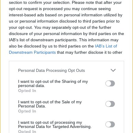
section to confirm your selection. Please note that after your
opt-out request is processed you may continue seeing
B2B NEWS
interest-based ads based on personal information utilized by
us or personal information disclosed to third parties prior to
your opt-out. You may separately opt-out of the further
disclosure of your personal information by third parties on the
IAB’s list of downstream participants. This information may
also be disclosed by us to third parties on the
IAB’s List of
Downstream Participants
that may further disclose it to other
third parties.
Please note that this website/app uses one or more Google
Personal Data Processing Opt Outs
services and may gather and store information including but
not limited to your visit or usage behaviour. You may click to
I want to opt-out of the Sharing of my
personal data.
grant or deny consent to Google and its third-party tags to
Opted In
use your data for below specified purposes in below Google
Ripensare le tecnologie umanitarie oltre i criteri dei
consent section.
I want to opt-out of the Sale of my
donatori
Personal Data.
Martina Marchesi · 10 Lug 2026
Opted In
I want to opt-out of processing my
B2B NEWS
Personal Data for Targeted Advertising.
Opted In