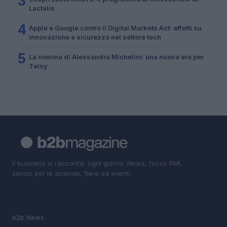
3
Lactalis
4
Apple e Google contro il Digital Markets Act: effetti su
innovazione e sicurezza nel settore tech
5
La nomina di Alessandra Michelini: una nuova era per
Telsy
Il business si racconta, ogni giorno. News, focus PMI,
servizi per le aziende, fiere ed eventi.
SEZIONI
b2b News