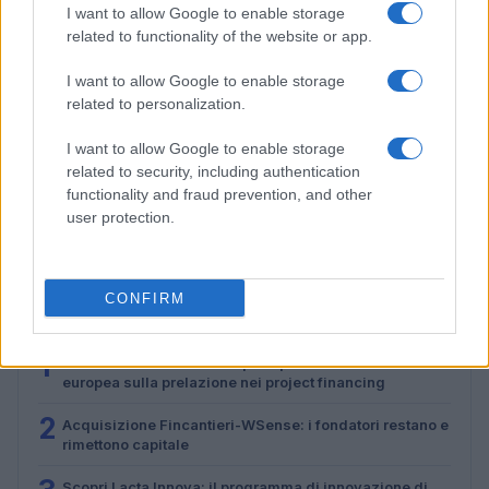
I want to allow Google to enable storage
related to functionality of the website or app.
I want to allow Google to enable storage
related to personalization.
I want to allow Google to enable storage
related to security, including authentication
Cosa cambia a Trieste dopo la pronuncia della Corte
europea sulla prelazione nei project financing
functionality and fraud prevention, and other
user protection.
Martina Marchesi · 5 Lug 2026
CONFIRM
PIÙ LETTI
1
Cosa cambia a Trieste dopo la pronuncia della Corte
europea sulla prelazione nei project financing
2
Acquisizione Fincantieri-WSense: i fondatori restano e
rimettono capitale
Scopri Lacta Innova: il programma di innovazione di