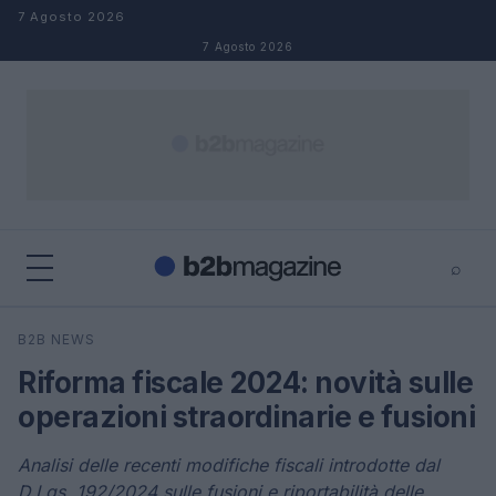
Salta al contenuto
7 Agosto 2026
7 Agosto 2026
⌕
×
⌕
B2B NEWS
Cerca
Riforma fiscale 2024: novità sulle
operazioni straordinarie e fusioni
Analisi delle recenti modifiche fiscali introdotte dal
D.Lgs. 192/2024 sulle fusioni e riportabilità delle