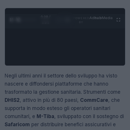
0:29 /
Ad
hub
Media
POWERED
1
/
4
1:21
BY
Negli ultimi anni il settore dello sviluppo ha visto
nascere e diffondersi piattaforme che hanno
trasformato la gestione sanitaria. Strumenti come
DHIS2
, attivo in più di 80 paesi,
CommCare
, che
supporta in modo esteso gli operatori sanitari
comunitari, e
M-Tiba
, sviluppato con il sostegno di
Safaricom
per distribuire benefici assicurativi e