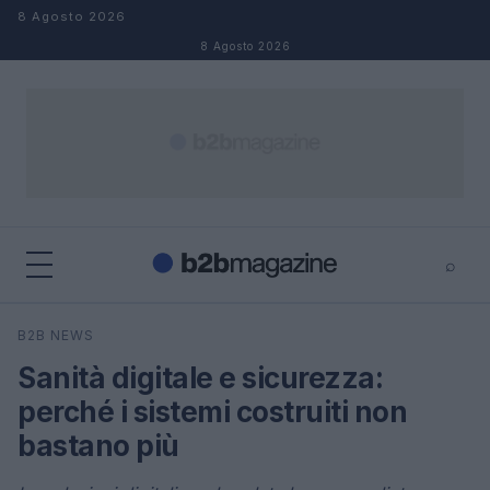
Salta al contenuto
8 Agosto 2026
8 Agosto 2026
⌕
×
⌕
B2B NEWS
Cerca
Sanità digitale e sicurezza:
perché i sistemi costruiti non
bastano più