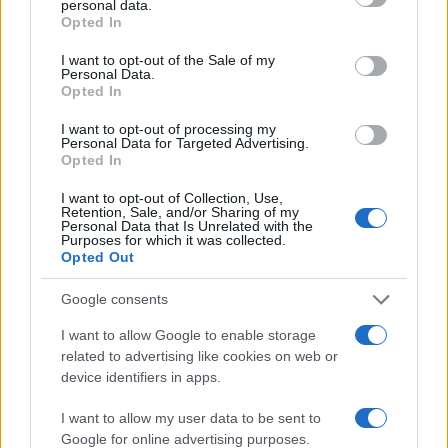
personal data.
grant or deny consent to Google and its third-party tags to
Opted In
use your data for below specified purposes in below Google
consent section.
I want to opt-out of the Sale of my
Personal Data.
AUTORE
Opted In
Anna Innocenti
I want to opt-out of processing my
Anna Innocenti ha recuperato per un dossier
Personal Data for Targeted Advertising.
le registrazioni del consiglio comunale di
Opted In
Verona dopo una notte in archivio; è
collabora a coperture breaking con analisi
I want to opt-out of Collection, Use,
Retention, Sale, and/or Sharing of my
storiche e propone rubriche tematiche.
Personal Data that Is Unrelated with the
Laureata al polo veronese, partecipa a tavole
Purposes for which it was collected.
Opted Out
rotonde locali sulla memoria urbana.
Google consents
I want to allow Google to enable storage
related to advertising like cookies on web or
device identifiers in apps.
I want to allow my user data to be sent to
Google for online advertising purposes.