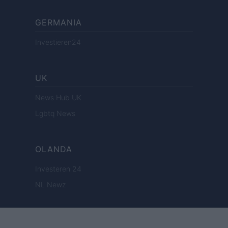
GERMANIA
Investieren24
UK
News Hub UK
Lgbtq News
OLANDA
Investeren 24
NL Newz