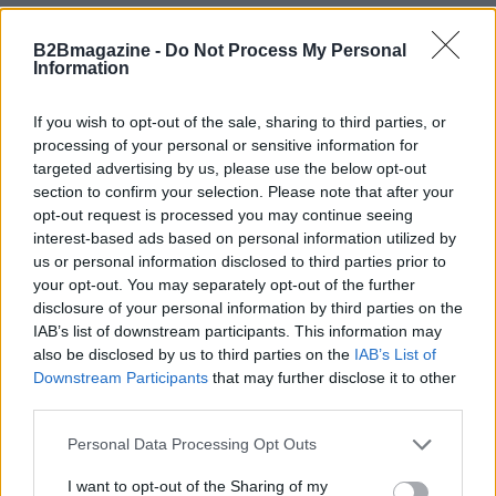
B2Bmagazine -
Do Not Process My Personal
Information
Raccomandazioni operative
Le raccomandazioni includono l’implementazione
If you wish to opt-out of the sale, sharing to third parties, or
processing of your personal or sensitive information for
obbligatoria di
crittografia a riposo e in transito
,
targeted advertising by us, please use the below opt-out
la definizione di
standard minimi di sicurezza
per i
section to confirm your selection. Please note that after your
sistemi finanziati, e l’istituzione di meccanismi di
opt-out request is processed you may continue seeing
interest-based ads based on personal information utilized by
condivisione delle minacce tra paesi e partner. È
us or personal information disclosed to third parties prior to
altresì cruciale prevedere finanziamenti dedicati
your opt-out. You may separately opt-out of the further
alla sicurezza nelle fasi di progetto e programmi di
disclosure of your personal information by third parties on the
IAB’s list of downstream participants. This information may
sensibilizzazione per gli utenti finali. Solo con un
also be disclosed by us to third parties on the
IAB’s List of
approccio coordinato che unisca tecnologia,
Downstream Participants
that may further disclose it to other
processi e governance si può sperare di
third parties.
proteggere le innovazioni che hanno migliorato
Please note that this website/app uses one or more Google
Personal Data Processing Opt Outs
l’accesso alle cure senza esporre i cittadini a nuovi
services and may gather and store information including but
not limited to your visit or usage behaviour. You may click to
I want to opt-out of the Sharing of my
rischi.