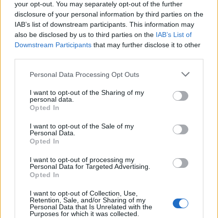
your opt-out. You may separately opt-out of the further
disclosure of your personal information by third parties on the
IAB’s list of downstream participants. This information may
also be disclosed by us to third parties on the
IAB’s List of
Downstream Participants
that may further disclose it to other
third parties.
Please note that this website/app uses one or more Google
Personal Data Processing Opt Outs
services and may gather and store information including but
not limited to your visit or usage behaviour. You may click to
I want to opt-out of the Sharing of my
personal data.
grant or deny consent to Google and its third-party tags to
Opted In
use your data for below specified purposes in below Google
consent section.
I want to opt-out of the Sale of my
Continua a leggere
Personal Data.
Opted In
I want to opt-out of processing my
B2B NEWS
Personal Data for Targeted Advertising.
Opted In
I want to opt-out of Collection, Use,
Retention, Sale, and/or Sharing of my
Personal Data that Is Unrelated with the
Purposes for which it was collected.