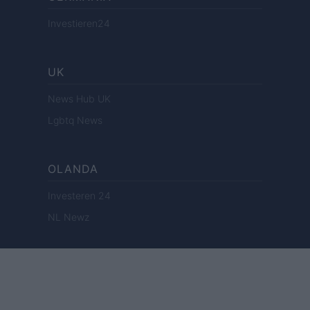
Investieren24
UK
News Hub UK
Lgbtq News
OLANDA
Investeren 24
NL Newz