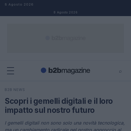
Salta al contenuto
8 Agosto 2026
8 Agosto 2026
⌕
×
⌕
B2B NEWS
Cerca
Scopri i gemelli digitali e il loro
impatto sul nostro futuro
I gemelli digitali non sono solo una novità tecnologica,
ma un cambiamento radicale nel nostro approccio al