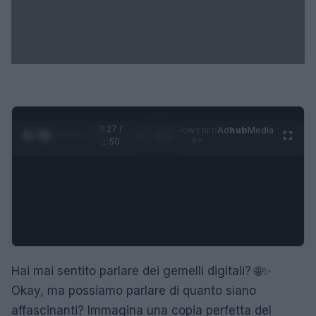
0:28 /
Ad
hub
Media
POWERED
1
/
4
1:50
BY
Hai mai sentito parlare dei gemelli digitali? 🌐✨
Okay, ma possiamo parlare di quanto siano
affascinanti? Immagina una copia perfetta del