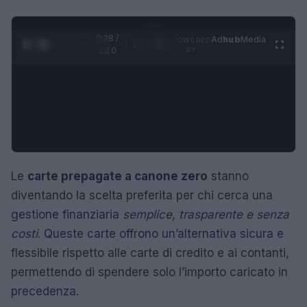
0:29 /
Ad
hub
Media
POWERED
1
/
4
1:20
BY
Le
carte prepagate a canone zero
stanno
diventando la scelta preferita per chi cerca una
gestione finanziaria
semplice, trasparente e senza
costi
. Queste carte offrono un’alternativa sicura e
flessibile rispetto alle carte di credito e ai contanti,
permettendo di spendere solo l’importo caricato in
precedenza.