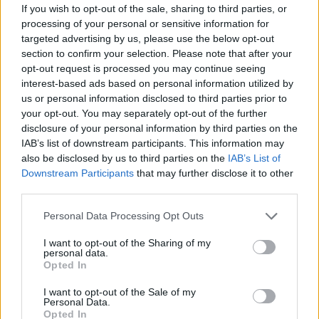
If you wish to opt-out of the sale, sharing to third parties, or
wallet digitali.
processing of your personal or sensitive information for
targeted advertising by us, please use the below opt-out
Le carte prepagate gratuite offrono numerosi
section to confirm your selection. Please note that after your
opt-out request is processed you may continue seeing
vantaggi, ma ci sono anche alcuni limiti da
interest-based ads based on personal information utilized by
considerare. Alcune carte gratuite impongono
us or personal information disclosed to third parties prior to
restrizioni sui prelievi o sui massimali di spesa,
your opt-out. You may separately opt-out of the further
disclosure of your personal information by third parties on the
possono applicare commissioni per operazioni
IAB’s list of downstream participants. This information may
meno comuni e spesso non includono servizi
also be disclosed by us to third parties on the
IAB’s List of
bancari avanzati.
Downstream Participants
that may further disclose it to other
third parties.
Please note that this website/app uses one or more Google
Personal Data Processing Opt Outs
services and may gather and store information including but
AUTORE
Linda Pellegrini
not limited to your visit or usage behaviour. You may click to
I want to opt-out of the Sharing of my
personal data.
grant or deny consent to Google and its third-party tags to
Opted In
Linda Pellegrini ha raccontato da Genova il
use your data for below specified purposes in below Google
processo di riconversione dell'ex area
consent section.
I want to opt-out of the Sale of my
portuale entrando in Comune per un'intervista
Personal Data.
decisiva; è caporedattore con responsabilità
Opted In