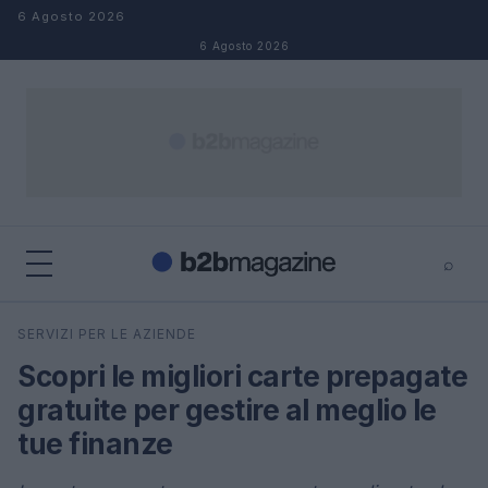
Salta al contenuto
6 Agosto 2026
6 Agosto 2026
⌕
×
⌕
SERVIZI PER LE AZIENDE
Cerca
Scopri le migliori carte prepagate
gratuite per gestire al meglio le
tue finanze