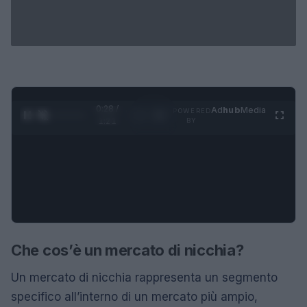
0:29 /
Ad
hub
Media
POWERED
1
/
4
1:21
BY
Che cos’è un mercato di nicchia?
Un mercato di nicchia rappresenta un segmento
specifico all’interno di un mercato più ampio,