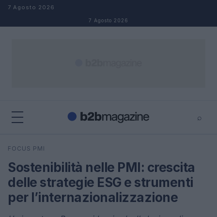
Salta al contenuto
7 Agosto 2026
7 Agosto 2026
⌕
×
⌕
FOCUS PMI
Cerca
Sostenibilità nelle PMI: crescita
delle strategie ESG e strumenti
per l’internazionalizzazione