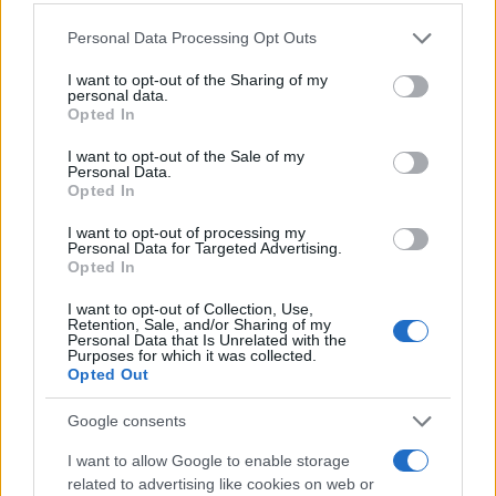
Nel complesso il dialogo romano ha confermato
che la sostenibilità sta assumendo un ruolo
Please note that this website/app uses one or more Google
Personal Data Processing Opt Outs
services and may gather and store information including but
operativo sempre più rilevante per le PMI italiane,
not limited to your visit or usage behaviour. You may click to
I want to opt-out of the Sharing of my
ma che per tradurre intenzioni in risultati servono
personal data.
grant or deny consent to Google and its third-party tags to
Opted In
dati affidabili, strumenti proporzionati come il
VSME
use your data for below specified purposes in below Google
consent section.
e un sostegno mirato di istituzioni e finanza
I want to opt-out of the Sale of my
Personal Data.
pubblica e privata.
Opted In
I want to opt-out of processing my
Personal Data for Targeted Advertising.
Opted In
AUTORE
Edoardo Marchesi
I want to opt-out of Collection, Use,
Retention, Sale, and/or Sharing of my
Edoardo Marchesi, voce delle notizie di
Personal Data that Is Unrelated with the
Purposes for which it was collected.
Palermo, ricorda la notte in cui seguì il corteo
Opted Out
in via Maqueda e decise di chiedere carte e
nomi: da allora predilige verifiche sul campo.
Google consents
In redazione guida l’agenda delle emergenze
e custodisce una collezione di vecchie
I want to allow Google to enable storage
mappe della città.
related to advertising like cookies on web or