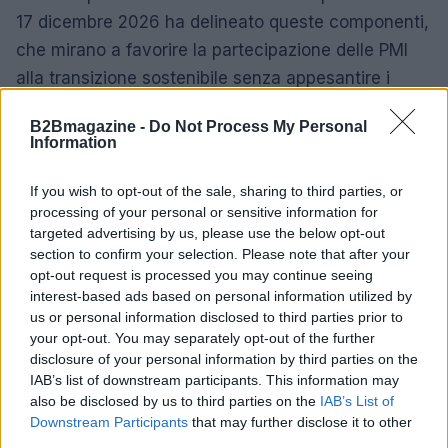
17 dicembre 2026 ha delineato queste componenti,
che mirano a favorire la partecipazione delle PMI
alla transizione sostenibile senza appesantire i
processi interni.
B2Bmagazine -
Do Not Process My Personal
Information
In ambito regolatorio si è discusso anche del
cosiddetto pacchetto Omnibus, che propone
If you wish to opt-out of the sale, sharing to third parties, or
modifiche alla platea soggetta alla direttiva di
processing of your personal or sensitive information for
targeted advertising by us, please use the below opt-out
rendicontazione obbligatoria; nella proposta è
section to confirm your selection. Please note that after your
prevista la possibilità che molte PMI restino al di
opt-out request is processed you may continue seeing
fuori dell’obbligo e adottino invece uno standard
interest-based ads based on personal information utilized by
us or personal information disclosed to third parties prior to
volontario ispirato al VSME. Tale evoluzione
your opt-out. You may separately opt-out of the further
normativa potrebbe estendere la rilevanza pratica
disclosure of your personal information by third parties on the
del VSME per un numero molto più ampio di
IAB’s list of downstream participants. This information may
also be disclosed by us to third parties on the
IAB’s List of
imprese.
Downstream Participants
that may further disclose it to other
third parties.