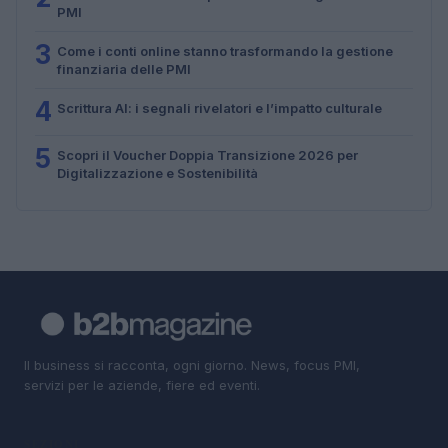
PMI
3
Come i conti online stanno trasformando la gestione
finanziaria delle PMI
4
Scrittura AI: i segnali rivelatori e l’impatto culturale
5
Scopri il Voucher Doppia Transizione 2026 per
Digitalizzazione e Sostenibilità
Il business si racconta, ogni giorno. News, focus PMI,
servizi per le aziende, fiere ed eventi.
SEZIONI