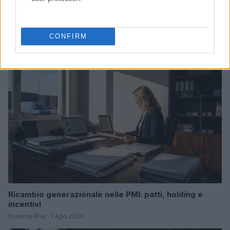
Continua a leggere
CONFIRM
FOCUS PMI
Ricambio generazionale nelle PMI: patti, holding e
incentivi
Susanna Riva · 7 Ago 2026