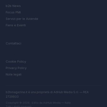
b2b News
Focus PMI
Servizi per le Aziende
Fiere e Eventi
MAGAZINE
Contattaci
LEGALE
Cookie Policy
Privacy Policy
Note legali
b2bmagazine.it è una proprietà di AdHub Media S.r.l. — REA
2729933
Copyright © 2026 · Edito da AdHub Media — Italia
Tutti i diritti riservati