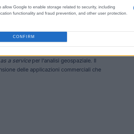
o allow Google to enable storage related to security, including
cation functionality and fraud prevention, and other user protection.
iore frammentazione delle fonti e una crescente
estioni tecniche e regolatorie relative alla
 protezione degli accessi.
CONFIRM
arda l’integrazione su larga scala di prodotti
 as a service
per l’analisi geospaziale. Il
nsione delle applicazioni commerciali che