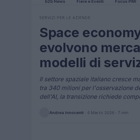
b2b News
Fiere e Eventi
Focus PMI
SERVIZI PER LE AZIENDE
Space economy 
evolvono merca
modelli di servi
Il settore spaziale italiano cresce m
tra 340 milioni per l'osservazione de
dell'AI, la transizione richiede co
Andrea Innocenti
·
4 Marzo 2026
· 7 min