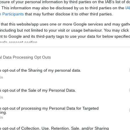
losure of your personal information by third parties on the IAB’s list of
. This information may also be disclosed by us to third parties on the
IA
rticolata, con il settore pubblico ancora rilevante
Participants
that may further disclose it to other third parties.
 uno dei principali fornitori istituzionali, mentre
 that this website/app uses one or more Google services and may gath
including but not limited to your visit or usage behaviour. You may click 
 to Google and its third-party tags to use your data for below specifi
ogle consent section.
isorse del Pnrr, amplia la disponibilità informativa
anche da parte di operatori non specialistici.
l Data Processing Opt Outs
nato di sensori e servizi finalizzati
o opt-out of the Sharing of my personal data.
In
one verso servizi applicativi che integrano dati
o opt-out of the Sale of my Personal Data.
i
. Ne deriva uno spostamento di valore
In
, con impatti sulle catene del valore delle
to opt-out of processing my Personal Data for Targeted
ing.
In
o opt-out of Collection, Use, Retention, Sale, and/or Sharing