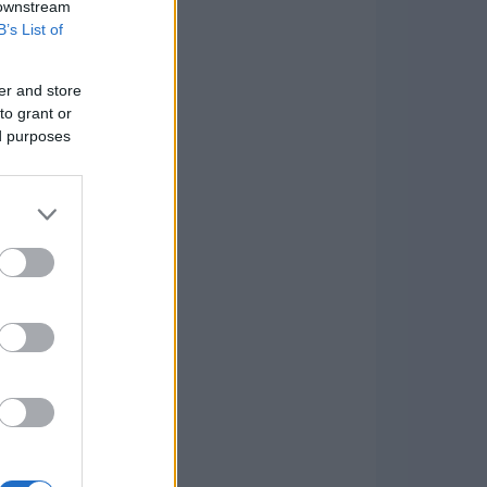
 downstream
B’s List of
er and store
to grant or
ed purposes