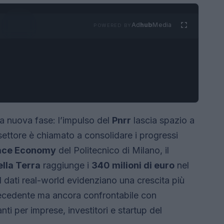
Ad
hub
Media
POWERED BY
na nuova fase: l’impulso del
Pnrr
lascia spazio a
 settore è chiamato a consolidare i progressi
pace Economy
del Politecnico di Milano, il
lla Terra
raggiunge i
340 milioni di euro
nel
 dati real-world evidenziano una crescita più
recedente ma ancora confrontabile con
ti per imprese, investitori e startup del