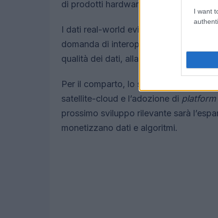
di prodotti hardware tradizionali.
I want t
authenti
I dati real-world evidenziano una magg
domanda di interoperabilità. Ciò pone qu
qualità dei dati, alla governance e alla
Per il comparto, lo sviluppo atteso rigu
satellite-cloud e l’adozione di
platform
prossimo sviluppo rilevante sarà l’espa
monetizzano dati e algoritmi.