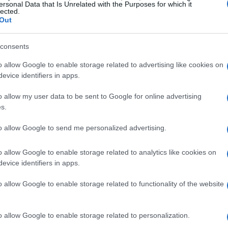
ersonal Data that Is Unrelated with the Purposes for which it
lected.
Out
consents
o allow Google to enable storage related to advertising like cookies on
evice identifiers in apps.
o allow my user data to be sent to Google for online advertising
s.
to allow Google to send me personalized advertising.
o allow Google to enable storage related to analytics like cookies on
evice identifiers in apps.
o allow Google to enable storage related to functionality of the website
ci, aumentano le opportunità per startup e
erticali basate su dati integrati. I modelli di
o allow Google to enable storage related to personalization.
rvizi gestiti e licenze di dati, oltre alla vendita