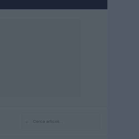
⌕
Cerca