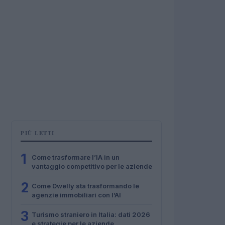
PIÙ LETTI
1
Come trasformare l’IA in un
vantaggio competitivo per le aziende
2
Come Dwelly sta trasformando le
agenzie immobiliari con l’AI
3
Turismo straniero in Italia: dati 2026
e strategie per le aziende