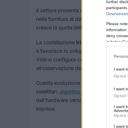
further disc
participants
Il settore presenta una filiera ampia e a
Downstream 
nella fornitura di dati.
Copernicus
resta
Please note
cresce la quota delle fonti private.
information 
deny consent
in below Go
La costellazione
Iride
, finanziata con r
e favorisce lo sviluppo di applicazioni 
Persona
Iride
si configura come un insieme coordi
all’osservazione della Terra.
I want t
Opted 
Questa evoluzione favorisce la transizi
I want t
satellitari,
algoritmi e piattaforme digital
Opted 
dall’hardware verso i dati e il
software
I want 
imprese.
Advertis
Opted 
I want t