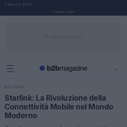
Salta al contenuto
7 Agosto 2026
7 Agosto 2026
⌕
×
⌕
B2B NEWS
Cerca
Starlink: La Rivoluzione della
Connettività Mobile nel Mondo
Moderno