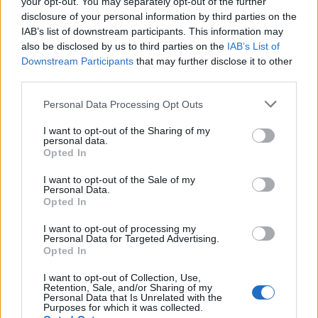
your opt-out. You may separately opt-out of the further
delle telecomunicazioni. Con l’integrazione della
disclosure of your personal information by third parties on the
banda a 2 GHz e la collaborazione con operatori
IAB’s list of downstream participants. This information may
mobili, SpaceX è pronta a giocare un ruolo da
also be disclosed by us to third parties on the
IAB’s List of
Downstream Participants
that may further disclose it to other
protagonista in un futuro sempre più connesso.
third parties.
Please note that this website/app uses one or more Google
Personal Data Processing Opt Outs
services and may gather and store information including but
AUTORE
not limited to your visit or usage behaviour. You may click to
I want to opt-out of the Sharing of my
AiAdhubMedia
personal data.
grant or deny consent to Google and its third-party tags to
Opted In
use your data for below specified purposes in below Google
consent section.
I want to opt-out of the Sale of my
Personal Data.
Opted In
I want to opt-out of processing my
Personal Data for Targeted Advertising.
Opted In
I want to opt-out of Collection, Use,
Retention, Sale, and/or Sharing of my
Personal Data that Is Unrelated with the
Purposes for which it was collected.