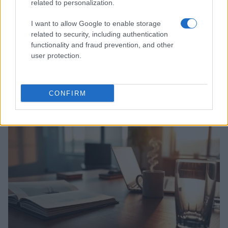
related to personalization.
I want to allow Google to enable storage
related to security, including authentication
functionality and fraud prevention, and other
user protection.
Ripensare le tecnologie umanitarie oltre i criteri dei
donatori
CONFIRM
Martina Marchesi · 10 Lug 2026
B2B NEWS