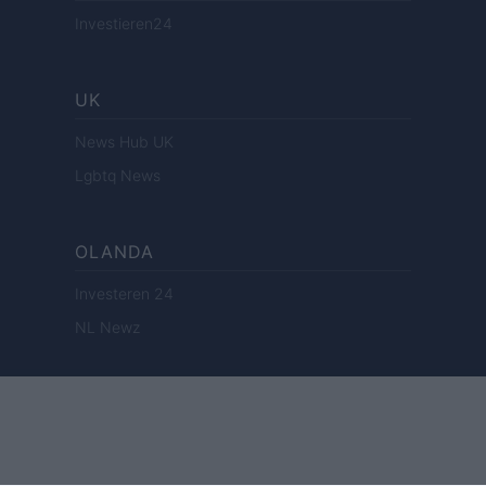
Investieren24
UK
News Hub UK
Lgbtq News
OLANDA
Investeren 24
NL Newz