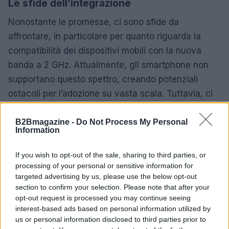
Le sfide dell’integrazione
Nonostante le promesse, ci sono sfide da
affrontare, in particolare per quanto riguarda la
compatibilità dei dispositivi mobili con la nuova
banda a 2 GHz. Attualmente, gli smartphone non
supportano questo spettro, creando potenziali
ostacoli per l’adozione su vasta scala. Tuttavia, ci
sono speculazioni sul fatto che aziende come
Apple potrebbero sviluppare accordi esclusivi con
B2Bmagazine -
Do Not Process My Personal
Information
SpaceX, aprendo la strada a una nuova era di
integrazione tra dispositivi e reti satellitari.
If you wish to opt-out of the sale, sharing to third parties, or
processing of your personal or sensitive information for
L’ambiziosa strategia di SpaceX per lanciare una
targeted advertising by us, please use the below opt-out
section to confirm your selection. Please note that after your
costellazione di satelliti Starlink non solo mira a
opt-out request is processed you may continue seeing
migliorare la connettività globale, ma rappresenta
interest-based ads based on personal information utilized by
anche un cambiamento significativo nel panorama
us or personal information disclosed to third parties prior to