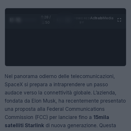
0:29 /
Ad
hub
Media
POWERED
1
/
4
1:50
BY
Nel panorama odierno delle telecomunicazioni,
SpaceX si prepara a intraprendere un passo
audace verso la connettività globale. L’azienda,
fondata da Elon Musk, ha recentemente presentato
una proposta alla Federal Communications
Commission (FCC) per lanciare fino a
15mila
satelliti Starlink
di nuova generazione. Questa