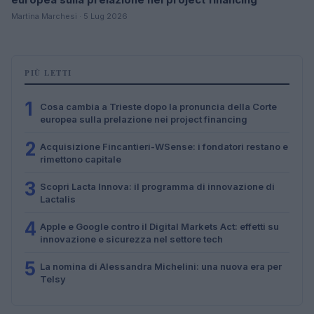
Martina Marchesi · 5 Lug 2026
PIÙ LETTI
1
Cosa cambia a Trieste dopo la pronuncia della Corte
europea sulla prelazione nei project financing
2
Acquisizione Fincantieri-WSense: i fondatori restano e
rimettono capitale
3
Scopri Lacta Innova: il programma di innovazione di
Lactalis
4
Apple e Google contro il Digital Markets Act: effetti su
innovazione e sicurezza nel settore tech
5
La nomina di Alessandra Michelini: una nuova era per
Telsy