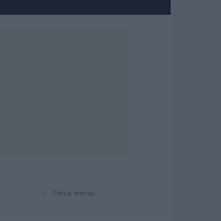
⌕
Cerca