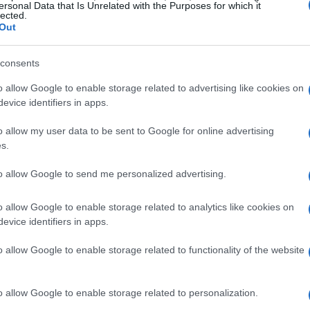
 con le reti terrestri abbassano le barriere
ersonal Data that Is Unrelated with the Purposes for which it
lected.
pitale privato e pubblico che finanzia
Out
ili progetti prima troppo rischiosi. Il terzo
consents
a evolvendo per definire ruoli, spettro e
ermine
strategia spaziale
non è solo un piano di
o allow Google to enable storage related to advertising like cookies on
evice identifiers in apps.
tegrare
capacità terrestri e spaziali
in un
o allow my user data to be sent to Google for online advertising
s.
to allow Google to send me personalized advertising.
on un aumento degli investimenti: costellazioni
o allow Google to enable storage related to analytics like cookies on
ettono coperture più dense e latenza ridotta,
evice identifiers in apps.
uting richiedono nuovi modelli di integrazione.
o allow Google to enable storage related to functionality of the website
re non solo la fornitura di capacità satellitare,
ribuite attraverso
piattaforme comuni
, standard
o allow Google to enable storage related to personalization.
. Una partnership limitata al mero