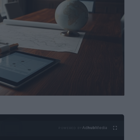
Ad
hub
Media
POWERED BY