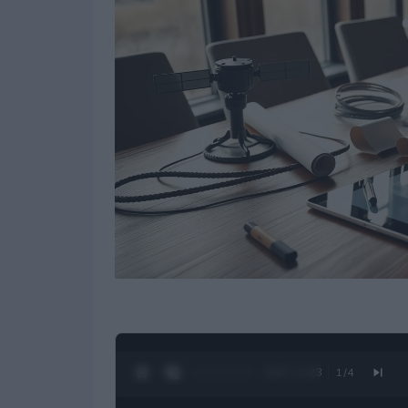
0:28 / 1:23
1
/
4