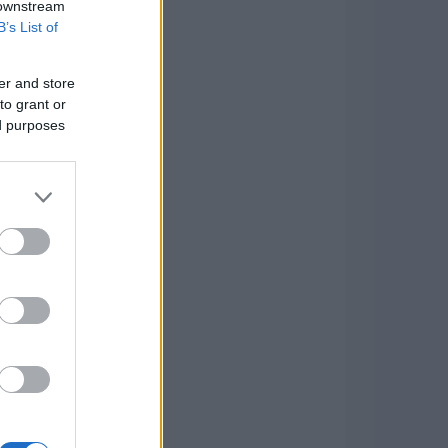
 downstream
B’s List of
er and store
to grant or
ed purposes