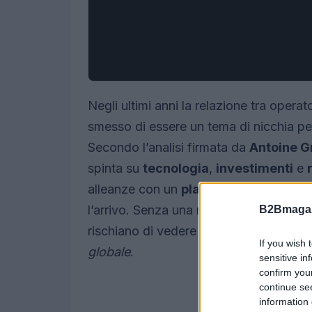
Negli ultimi anni la relazione tra opera
smesso di essere un tema di nicchia per 
Secondo l’analisi firmata da
Antoine G
spinta su
tecnologia
,
investimenti
e
alleanze con un
player satellitare
rap
l’arrivo. Senza una mappatura compless
B2Bmagaz
rischiano di vedere altri soggetti diseg
If you wish 
globale
.
sensitive in
confirm you
continue se
information 