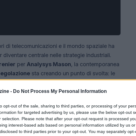
tori di telecomunicazioni e il mondo spaziale ha
diventare centrale nelle strategie industriali.
renier
per
Analysys Mason
, la contemporanea
regolazione
sta creando un punto di svolta: le
presentano un passo importante, ma non
iva e una governance condivisa, gli operatori
ine -
Do Not Process My Personal Information
nare la futura
architettura della connettività
to opt-out of the sale, sharing to third parties, or processing of your per
formation for targeted advertising by us, please use the below opt-out s
r selection. Please note that after your opt-out request is processed y
eing interest-based ads based on personal information utilized by us or
disclosed to third parties prior to your opt-out. You may separately opt-