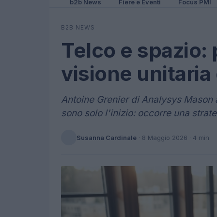
b2b News
Fiere e Eventi
Focus PMI
B2B NEWS
Telco e spazio:
visione unitaria o
Antoine Grenier di Analysys Mason a
sono solo l'inizio: occorre una strat
Susanna Cardinale
·
8 Maggio 2026
· 4 min