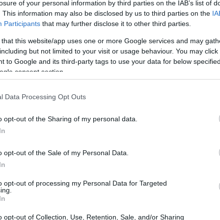
losure of your personal information by third parties on the IAB’s list of
. This information may also be disclosed by us to third parties on the
IA
Participants
that may further disclose it to other third parties.
 that this website/app uses one or more Google services and may gath
including but not limited to your visit or usage behaviour. You may click 
 to Google and its third-party tags to use your data for below specifi
ogle consent section.
l Data Processing Opt Outs
o opt-out of the Sharing of my personal data.
In
o opt-out of the Sale of my Personal Data.
In
nante
to opt-out of processing my Personal Data for Targeted
ing.
 peso di questo momento. Il primo è
In
lazioni in orbita bassa, antenne ricetrasmittenti
o opt-out of Collection, Use, Retention, Sale, and/or Sharing