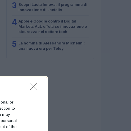
3
Scopri Lacta Innova: il programma di
innovazione di Lactalis
4
Apple e Google contro il Digital
Markets Act: effetti su innovazione e
sicurezza nel settore tech
5
La nomina di Alessandra Michelini:
una nuova era per Telsy
sonal or
ection to
ou may
 personal
out of the