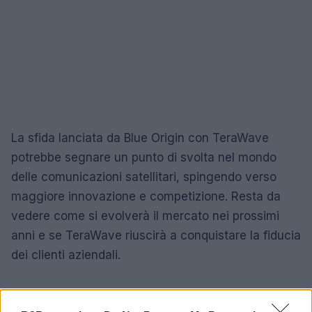
La sfida lanciata da Blue Origin con TeraWave
potrebbe segnare un punto di svolta nel mondo
delle comunicazioni satellitari, spingendo verso
maggiore innovazione e competizione. Resta da
vedere come si evolverà il mercato nei prossimi
anni e se TeraWave riuscirà a conquistare la fiducia
dei clienti aziendali.