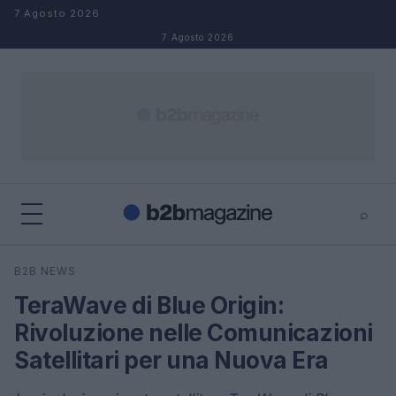
Salta al contenuto
7 Agosto 2026
7 Agosto 2026
⌕
×
⌕
B2B NEWS
Cerca
TeraWave di Blue Origin:
Rivoluzione nelle Comunicazioni
Satellitari per una Nuova Era