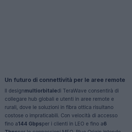
Un futuro di connettività per le aree remote
Il design
multiorbitale
di TeraWave consentirà di
collegare hub globali e utenti in aree remote e
rurali, dove le soluzioni in fibra ottica risultano
costose o impraticabili. Con velocità di accesso
fino a
144 Gbps
per i clienti in LEO e fino a
6
Tbps
per le connessioni MEO, Blue Origin intende