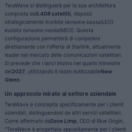
TeraWave si distinguerà per la sua architettura
composta da
5.408 satelliti
, disposti
strategicamente in
orbita terrestre bassa
(LEO)
e
orbita terrestre media
(MEO). Questa
configurazione permetterà di competere
direttamente con l’offerta di Starlink, attualmente
leader nel mercato delle comunicazioni satellitari.
Si prevede che i lanci inizino nel quarto trimestre
del
2027
, utilizzando il razzo riutilizzabile
New
Glenn
.
Un approccio mirato al settore aziendale
TeraWave è concepita specificamente per i clienti
aziendali, distinguendosi da altri servizi satellitari.
Come affermato da
Dave Limp
, CEO di Blue Origin,
“TeraWave è progettata appositamente per i clienti