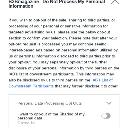
AUTORE
B2Bmagazine -
Do Not Process My Personal
Anna Innocenti
Information
Anna Innocenti ha recuperato per un dossier
If you wish to opt-out of the sale, sharing to third parties, or
le registrazioni del consiglio comunale di
processing of your personal or sensitive information for
Verona dopo una notte in archivio; è
targeted advertising by us, please use the below opt-out
collabora a coperture breaking con analisi
section to confirm your selection. Please note that after your
storiche e propone rubriche tematiche.
opt-out request is processed you may continue seeing
Laureata al polo veronese, partecipa a tavole
interest-based ads based on personal information utilized by
rotonde locali sulla memoria urbana.
us or personal information disclosed to third parties prior to
your opt-out. You may separately opt-out of the further
disclosure of your personal information by third parties on the
IAB’s list of downstream participants. This information may
also be disclosed by us to third parties on the
IAB’s List of
Downstream Participants
that may further disclose it to other
third parties.
Please note that this website/app uses one or more Google
Personal Data Processing Opt Outs
services and may gather and store information including but
not limited to your visit or usage behaviour. You may click to
I want to opt-out of the Sharing of my
personal data.
grant or deny consent to Google and its third-party tags to
Opted In
use your data for below specified purposes in below Google