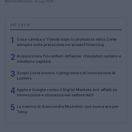
Martina Marchesi · 5 Lug 2026
PIÙ LETTI
1
Cosa cambia a Trieste dopo la pronuncia della Corte
europea sulla prelazione nei project financing
2
Acquisizione Fincantieri-WSense: i fondatori restano e
rimettono capitale
3
Scopri Lacta Innova: il programma di innovazione di
Lactalis
4
Apple e Google contro il Digital Markets Act: effetti su
innovazione e sicurezza nel settore tech
5
La nomina di Alessandra Michelini: una nuova era per
Telsy