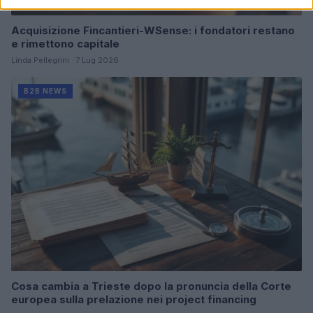
Acquisizione Fincantieri-WSense: i fondatori restano
e rimettono capitale
Linda Pellegrini · 7 Lug 2026
B2B NEWS
Cosa cambia a Trieste dopo la pronuncia della Corte
europea sulla prelazione nei project financing