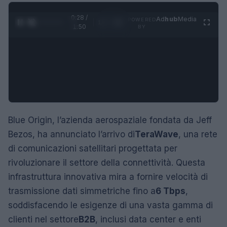
0:29 /
Ad
hub
Media
POWERED
1
/
4
1:50
BY
Blue Origin, l’azienda aerospaziale fondata da Jeff
Bezos, ha annunciato l’arrivo di
TeraWave
, una rete
di comunicazioni satellitari progettata per
rivoluzionare il settore della connettività. Questa
infrastruttura innovativa mira a fornire velocità di
trasmissione dati simmetriche fino a
6 Tbps
,
soddisfacendo le esigenze di una vasta gamma di
clienti nel settore
B2B
, inclusi data center e enti