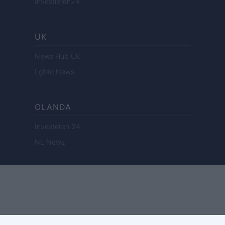
Investieren24
UK
News Hub UK
Lgbtq News
OLANDA
Investeren 24
NL Newz