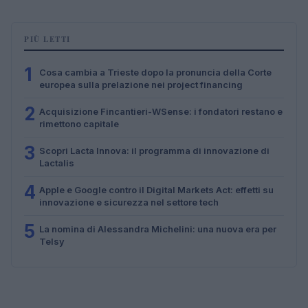
PIÙ LETTI
1
Cosa cambia a Trieste dopo la pronuncia della Corte
europea sulla prelazione nei project financing
2
Acquisizione Fincantieri-WSense: i fondatori restano e
rimettono capitale
3
Scopri Lacta Innova: il programma di innovazione di
Lactalis
4
Apple e Google contro il Digital Markets Act: effetti su
innovazione e sicurezza nel settore tech
5
La nomina di Alessandra Michelini: una nuova era per
Telsy