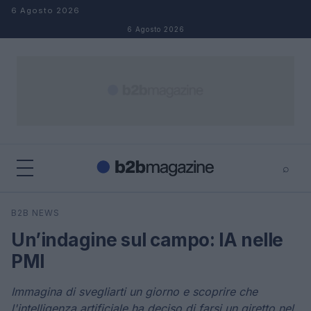
Salta al contenuto
6 Agosto 2026
6 Agosto 2026
⌕
×
⌕
B2B NEWS
Cerca
Un’indagine sul campo: IA nelle
PMI
Immagina di svegliarti un giorno e scoprire che
l'intelligenza artificiale ha deciso di farsi un giretto nel