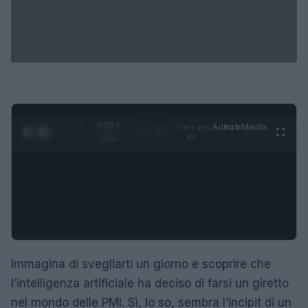
0:29 /
Ad
hub
Media
POWERED
1
/
4
1:23
BY
Immagina di svegliarti un giorno e scoprire che
l’intelligenza artificiale ha deciso di farsi un giretto
nel mondo delle PMI. Sì, lo so, sembra l’incipit di un