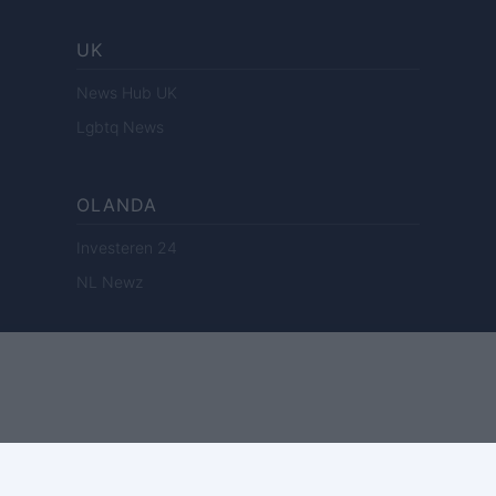
UK
News Hub UK
Lgbtq News
OLANDA
Investeren 24
NL Newz