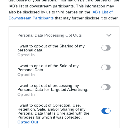
deve essere gustata con moderazione, ma non può
IAB’s list of downstream participants. This information may
mancare nel tuo menu imprenditoriale!
also be disclosed by us to third parties on the
IAB’s List of
Downstream Participants
that may further disclose it to other
third parties.
Please note that this website/app uses one or more Google
Personal Data Processing Opt Outs
AUTORE
services and may gather and store information including but
AiAdhubMedia
not limited to your visit or usage behaviour. You may click to
I want to opt-out of the Sharing of my
personal data.
grant or deny consent to Google and its third-party tags to
Opted In
use your data for below specified purposes in below Google
consent section.
I want to opt-out of the Sale of my
Personal Data.
Opted In
I want to opt-out of processing my
Personal Data for Targeted Advertising.
Opted In
I want to opt-out of Collection, Use,
Retention, Sale, and/or Sharing of my
Personal Data that Is Unrelated with the
Purposes for which it was collected.
Opted Out