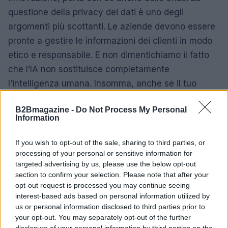
questione della privacy dei dati è uno degli
argomenti più scottanti. Le aziende devono essere
pronte a gestire le informazioni dei clienti in modo
etico e responsabile. E non dimentichiamo il fatto
che l’IA non sostituisce completamente
l’intelligenza umana. Insomma, anche se il tuo
assistente virtuale è molto efficiente, non può
B2Bmagazine -
Do Not Process My Personal
sostituire il tuo istinto imprenditoriale o la tua
Information
capacità di fare networking (per fortuna, direi).
If you wish to opt-out of the sale, sharing to third parties, or
In conclusione, preparati a un futuro in cui l’IA e la
processing of your personal or sensitive information for
digitalizzazione saranno parte integrante della tua
targeted advertising by us, please use the below opt-out
section to confirm your selection. Please note that after your
vita lavorativa. Sarà un viaggio affascinante (e a
opt-out request is processed you may continue seeing
volte spaventoso), ma chi ha paura di un po’ di
interest-based ads based on personal information utilized by
adrenalina? E mentre ti prepari per il tuo prossimo
us or personal information disclosed to third parties prior to
your opt-out. You may separately opt-out of the further
incontro, ricorda: l’innovazione è come un aperitivo,
disclosure of your personal information by third parties on the