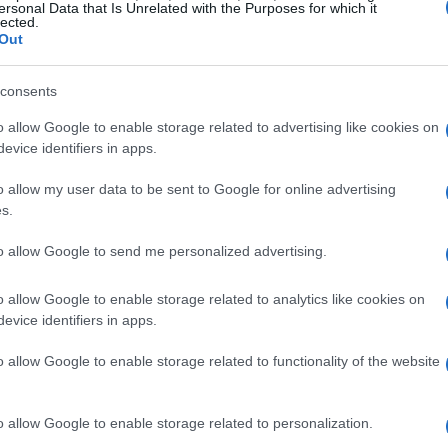
ersonal Data that Is Unrelated with the Purposes for which it
e adeguata diventa cruciale per la
lected.
Out
e. Il voucher, che coprirà fino al
50%
delle
eta a queste esigenze.
consents
o allow Google to enable storage related to advertising like cookies on
evice identifiers in apps.
 parteciperanno a questo programma avranno
o allow my user data to be sent to Google for online advertising
 avanzate
in grado di migliorare la loro
s.
i. L’implementazione di sistemi di protezione
to allow Google to send me personalized advertising.
d contribuiranno a una maggiore efficienza
do la produttività.
o allow Google to enable storage related to analytics like cookies on
evice identifiers in apps.
er
o allow Google to enable storage related to functionality of the website
nno definite in un successivo decreto
o allow Google to enable storage related to personalization.
e
scadenze
e le regole per la presentazione