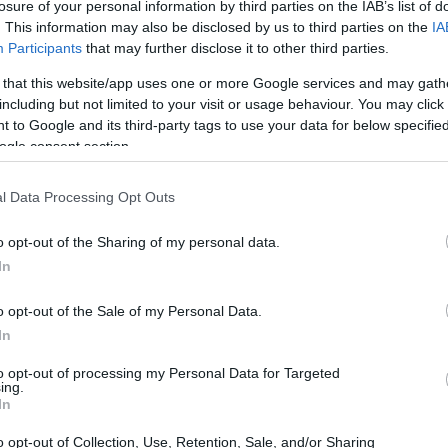
losure of your personal information by third parties on the IAB’s list of
. This information may also be disclosed by us to third parties on the
IA
Participants
that may further disclose it to other third parties.
 that this website/app uses one or more Google services and may gath
including but not limited to your visit or usage behaviour. You may click 
 to Google and its third-party tags to use your data for below specifi
ogle consent section.
l Data Processing Opt Outs
o opt-out of the Sharing of my personal data.
In
o opt-out of the Sale of my Personal Data.
In
to opt-out of processing my Personal Data for Targeted
 l’adozione di soluzioni di
cybersecurity
e
ing.
In
ti fondamentali per la modernizzazione e la
 in cui le minacce informatiche sono in costante
o opt-out of Collection, Use, Retention, Sale, and/or Sharing