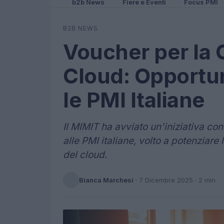
b2b News
Fiere e Eventi
Focus PMI
B2B NEWS
Voucher per la C
Cloud: Opportun
le PMI Italiane
Il MIMIT ha avviato un'iniziativa con
alle PMI italiane, volto a potenziar
del cloud.
Bianca Marchesi
·
7 Dicembre 2025
· 2 min