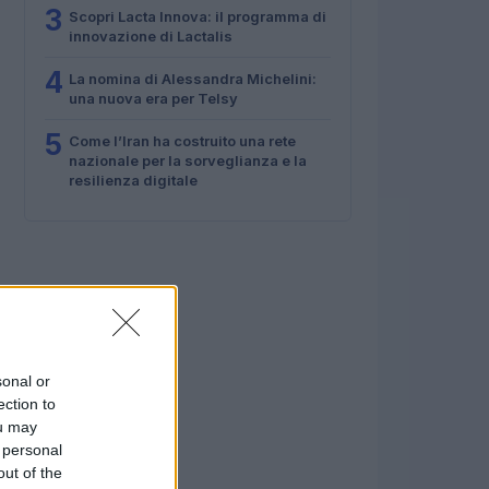
3
Scopri Lacta Innova: il programma di
innovazione di Lactalis
4
La nomina di Alessandra Michelini:
una nuova era per Telsy
5
Come l’Iran ha costruito una rete
nazionale per la sorveglianza e la
resilienza digitale
sonal or
ection to
ou may
 personal
out of the