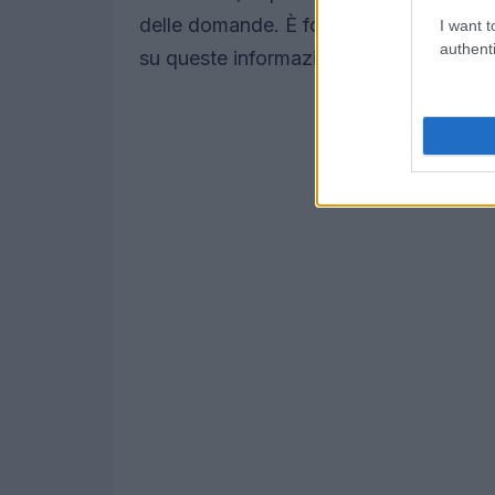
delle domande. È fondamentale che le PM
I want t
authenti
su queste informazioni per non perdere 