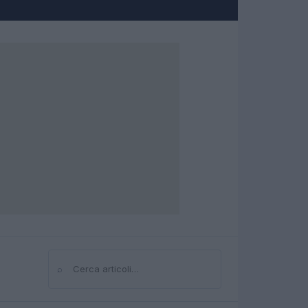
⌕
Cerca