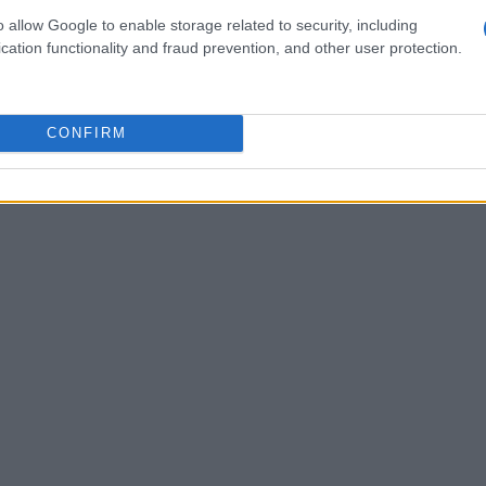
I e i liberi professionisti si tengano aggiornati
o allow Google to enable storage related to security, including
cation functionality and fraud prevention, and other user protection.
l’occasione di beneficiare di questo incentivo.
CONFIRM