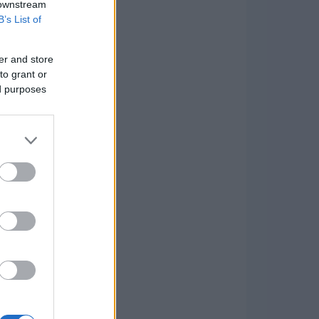
 downstream
B’s List of
er and store
to grant or
ed purposes