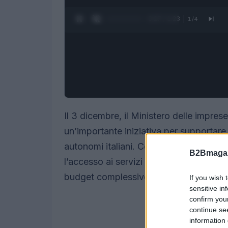
0:28 / 1:23
1
/
4
Il 3 dicembre, il Ministero delle impre
un’importante iniziativa per supportare
autonomi italiani. Con l’intento di migli
B2Bmagaz
l’accesso ai servizi cloud, è stato intr
budget complessivo di
150 milioni di 
If you wish 
sensitive in
confirm you
continue se
information 