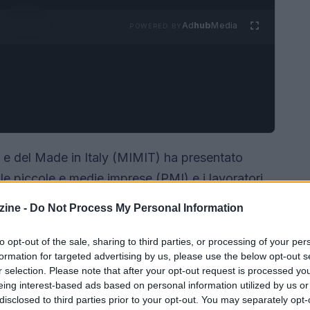
Ad
hub
Media
POWERED BY
se e del Made in Italy (MIMIT) ha presentato
 le piccole e medie imprese (PMI) e i lavoratori
orare la sicurezza informatica e facilitare
ine -
Do Not Process My Personal Information
odotto un
voucher
che mette a disposizione un
euro
.
to opt-out of the sale, sharing to third parties, or processing of your per
formation for targeted advertising by us, please use the below opt-out s
r selection. Please note that after your opt-out request is processed y
eing interest-based ads based on personal information utilized by us or
disclosed to third parties prior to your opt-out. You may separately opt-