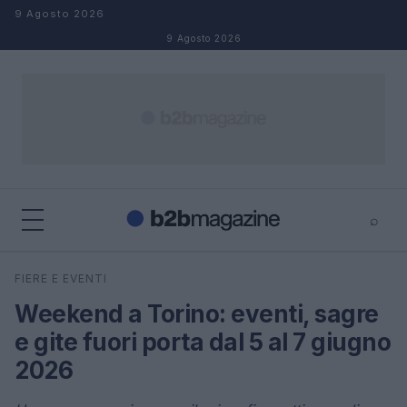
Salta al contenuto
9 Agosto 2026
9 Agosto 2026
⌕
×
⌕
FIERE E EVENTI
Cerca
Weekend a Torino: eventi, sagre
e gite fuori porta dal 5 al 7 giugno
2026