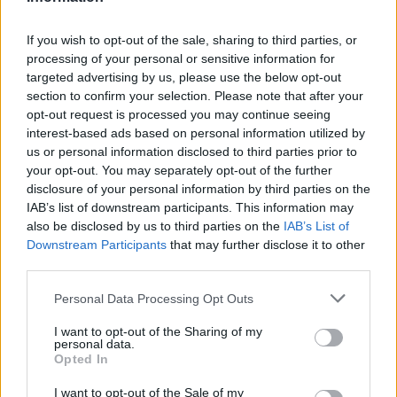
proposta pensata per chi ama unire gusto e
intrattenimento.
If you wish to opt-out of the sale, sharing to third parties, or
processing of your personal or sensitive information for
targeted advertising by us, please use the below opt-out
Infine, il
Torino Pride
celebra il ventennale della
section to confirm your selection. Please note that after your
prima parata del 2006 con lo slogan “Venti di lotte”:
opt-out request is processed you may continue seeing
il corteo attraverserà le strade cittadine e si
interest-based ads based on personal information utilized by
us or personal information disclosed to third parties prior to
concluderà in Piazza Vittorio Veneto con interventi
your opt-out. You may separately opt-out of the further
e spettacoli, seguito dalla festa serale al Centralino
disclosure of your personal information by third parties on the
Club. Il weekend propone quindi un mix di
IAB’s list of downstream participants. This information may
also be disclosed by us to third parties on the
IAB’s List of
appuntamenti pubblici, culturali e naturalistici
Downstream Participants
that may further disclose it to other
capaci di soddisfare diverse preferenze e occasioni
third parties.
di svago.
Please note that this website/app uses one or more Google
Personal Data Processing Opt Outs
services and may gather and store information including but
not limited to your visit or usage behaviour. You may click to
I want to opt-out of the Sharing of my
personal data.
grant or deny consent to Google and its third-party tags to
AUTORE
Opted In
use your data for below specified purposes in below Google
Edoardo Marchesi
consent section.
I want to opt-out of the Sale of my