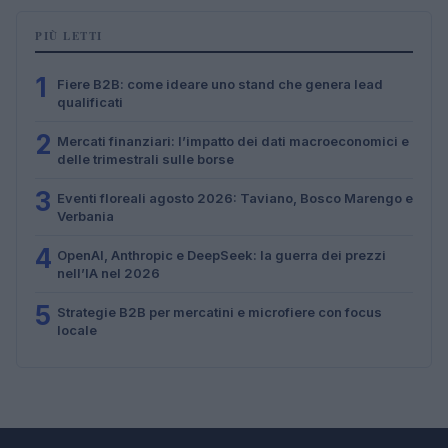
PIÙ LETTI
1
Fiere B2B: come ideare uno stand che genera lead
qualificati
2
Mercati finanziari: l’impatto dei dati macroeconomici e
delle trimestrali sulle borse
3
Eventi floreali agosto 2026: Taviano, Bosco Marengo e
Verbania
4
OpenAI, Anthropic e DeepSeek: la guerra dei prezzi
nell’IA nel 2026
5
Strategie B2B per mercatini e microfiere con focus
locale