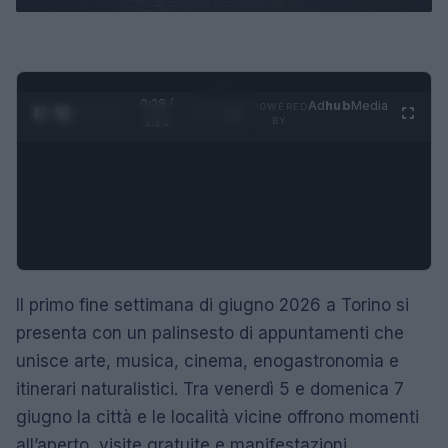
0:29 /
Ad
hub
Media
POWERED
1
/
4
1:21
BY
Il primo fine settimana di giugno 2026 a Torino si
presenta con un palinsesto di appuntamenti che
unisce arte, musica, cinema, enogastronomia e
itinerari naturalistici. Tra venerdì 5 e domenica 7
giugno la città e le località vicine offrono momenti
all’aperto, visite gratuite e manifestazioni