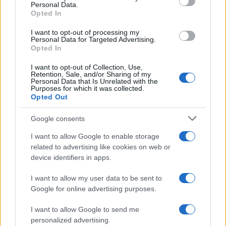
Edoardo Marchesi, voce delle notizie di
Personal Data.
Palermo, ricorda la notte in cui seguì il corteo
Opted In
in via Maqueda e decise di chiedere carte e
I want to opt-out of processing my
nomi: da allora predilige verifiche sul campo.
Personal Data for Targeted Advertising.
In redazione guida l’agenda delle emergenze
Opted In
e custodisce una collezione di vecchie
mappe della città.
I want to opt-out of Collection, Use,
Retention, Sale, and/or Sharing of my
Personal Data that Is Unrelated with the
Purposes for which it was collected.
Opted Out
Google consents
I want to allow Google to enable storage
related to advertising like cookies on web or
device identifiers in apps.
I want to allow my user data to be sent to
Google for online advertising purposes.
I want to allow Google to send me
personalized advertising.