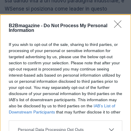
sta dando vita a un nuovo paradigma industriale, e
WSense si posiziona come leader in questo
cambiamento.
B2Bmagazine -
Do Not Process My Personal
Information
AUTORE
If you wish to opt-out of the sale, sharing to third parties, or
Matteo Pellegrino
processing of your personal or sensitive information for
Matteo Pellegrino ha organizzato una sfilata
targeted advertising by us, please use the below opt-out
pop-up nei vicoli del Quartieri Spagnoli per
section to confirm your selection. Please note that after your
promuovere giovani designer; è editorialista
opt-out request is processed you may continue seeing
moda che cura rubriche su artigianato e
interest-based ads based on personal information utilized by
tendenze locali. Nato a Napoli, conserva
us or personal information disclosed to third parties prior to
bozze di pattern e appunti presi nelle sartorie
your opt-out. You may separately opt-out of the further
di via Toledo.
disclosure of your personal information by third parties on the
IAB’s list of downstream participants. This information may
also be disclosed by us to third parties on the
IAB’s List of
Downstream Participants
that may further disclose it to other
third parties.
Please note that this website/app uses one or more Google
Personal Data Processing Opt Outs