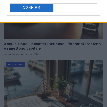
CONFIRM
Acquisizione Fincantieri-WSense: i fondatori restano
e rimettono capitale
Linda Pellegrini · 7 Lug 2026
B2B NEWS