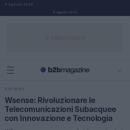
Salta al contenuto
9 Agosto 2026
9 Agosto 2026
⌕
×
⌕
B2B NEWS
Cerca
Wsense: Rivoluzionare le
Telecomunicazioni Subacquee
con Innovazione e Tecnologia