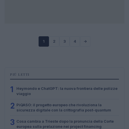
1
2
3
4
→
PIÙ LETTI
1
Heymondo e ChatGPT: la nuova frontiera delle polizze
viaggio
2
PiQASO: il progetto europeo che rivoluziona la
sicurezza digitale con la crittografia post-quantum
3
Cosa cambia a Trieste dopo la pronuncia della Corte
europea sulla prelazione nei project financing