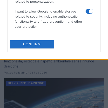
related to personalization.
I want to allow Google to enable storage
related to security, including authentication
functionality and fraud prevention, and other
user protection.
Capsule wardrobe sostenibile per il 2026:
CONFIRM
guida pratica e realistica
Costruisci una capsule wardrobe sostenibile che unisca
funzionalità, estetica e rispetto ambientale senza rinunce
drastiche
Matteo Pellegrino · 28 Feb 2026
SERVIZI PER LE AZIENDE