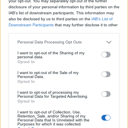
your opt-out. You may separately opt-out of the further
disclosure of your personal information by third parties on the
SERVIZI PER LE AZIENDE
IAB’s list of downstream participants. This information may
also be disclosed by us to third parties on the
IAB’s List of
Downstream Participants
that may further disclose it to other
third parties.
Please note that this website/app uses one or more Google
Personal Data Processing Opt Outs
services and may gather and store information including but
not limited to your visit or usage behaviour. You may click to
I want to opt-out of the Sharing of my
personal data.
grant or deny consent to Google and its third-party tags to
Opted In
use your data for below specified purposes in below Google
consent section.
I want to opt-out of the Sale of my
Attivismo digitale e Terzo Settore: come
Personal Data.
Opted In
trasformare il clic in impegno reale
Un'analisi della ricerca su netattivismo e Terzo Settore che
I want to opt-out of processing my
Personal Data for Targeted Advertising.
mostra come il web amplifichi l’impegno civico e cosa serve
Opted In
per renderlo strutturato…
Matteo Pellegrino · 1 Mar 2026
I want to opt-out of Collection, Use,
Retention, Sale, and/or Sharing of my
Personal Data that Is Unrelated with the
Purposes for which it was collected.
B2B NEWS