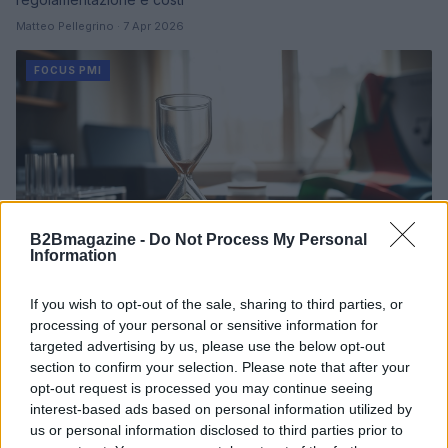
Matteo Pellegrino · 7 Apr 2026
FOCUS PMI
B2Bmagazine -
Do Not Process My Personal
Information
If you wish to opt-out of the sale, sharing to third parties, or
Call4Innovit 2026: opportunità per startup
processing of your personal or sensitive information for
biotech e PMI per la Bay Area
targeted advertising by us, please use the below opt-out
Candidature aperte fino al 21 aprile 2026 per entrare nel
section to confirm your selection. Please note that after your
percorso di internazionalizzazione in San Francisco dedicato a
opt-out request is processed you may continue seeing
biotech e Life Sciences.
interest-based ads based on personal information utilized by
us or personal information disclosed to third parties prior to
Matteo Pellegrino · 6 Apr 2026