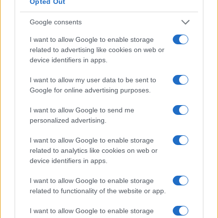
Opted Out
Google consents
I want to allow Google to enable storage
related to advertising like cookies on web or
device identifiers in apps.
I want to allow my user data to be sent to
Google for online advertising purposes.
Vivere il lifestyle del 2026: equilibrio,
I want to allow Google to send me
sostenibilità e stile
personalized advertising.
Scopri pratiche quotidiane, scelte di moda e micro-rituali che
I want to allow Google to enable storage
rendono il lifestyle del 2026 più sostenibile, piacevole e
related to analytics like cookies on web or
personale
device identifiers in apps.
Matteo Pellegrino · 1 Mar 2026
I want to allow Google to enable storage
B2B NEWS
related to functionality of the website or app.
I want to allow Google to enable storage