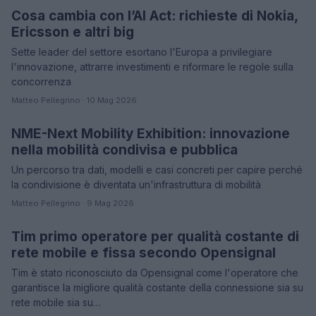
Cosa cambia con l’AI Act: richieste di Nokia,
Ericsson e altri big
Sette leader del settore esortano l'Europa a privilegiare
l'innovazione, attrarre investimenti e riformare le regole sulla
concorrenza
Matteo Pellegrino · 10 Mag 2026
NME-Next Mobility Exhibition: innovazione
FIERE E EVENTI
nella mobilità condivisa e pubblica
Un percorso tra dati, modelli e casi concreti per capire perché
la condivisione è diventata un'infrastruttura di mobilità
Matteo Pellegrino · 9 Mag 2026
Tim primo operatore per qualità costante di
SERVIZI PER LE AZIENDE
rete mobile e fissa secondo Opensignal
Tim è stato riconosciuto da Opensignal come l'operatore che
garantisce la migliore qualità costante della connessione sia su
rete mobile sia su…