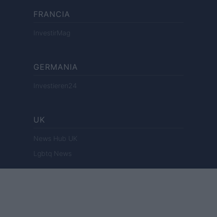
FRANCIA
InvestirMag
GERMANIA
Investieren24
UK
News Hub UK
Lgbtq News
OLANDA
Investeren 24