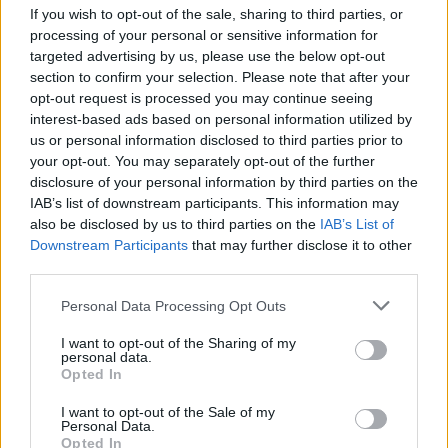
centrale per imprese, sindacati e istituzioni: come
If you wish to opt-out of the sale, sharing to third parties, or
processing of your personal or sensitive information for
governare una redistribuzione che tenga conto
targeted advertising by us, please use the below opt-out
delle interdipendenze industriali, della
section to confirm your selection. Please note that after your
concentrazione dei rendimenti e della necessità di
opt-out request is processed you may continue seeing
interest-based ads based on personal information utilized by
coesione sociale? Se il modello rimarrà confinato ai
us or personal information disclosed to third parties prior to
produttori di memoria o se diventerà un riferimento
your opt-out. You may separately opt-out of the further
per contrattazioni più ampie è ancora da vedere,
disclosure of your personal information by third parties on the
IAB’s list of downstream participants. This information may
ma la discussione è avviata e avrà effetti sulle
also be disclosed by us to third parties on the
IAB’s List of
strategie aziendali e sulle politiche pubbliche.
Downstream Participants
that may further disclose it to other
third parties.
Please note that this website/app uses one or more Google
Personal Data Processing Opt Outs
AUTORE
services and may gather and store information including but
Francesca Galli
not limited to your visit or usage behaviour. You may click to
I want to opt-out of the Sharing of my
personal data.
grant or deny consent to Google and its third-party tags to
Francesca Galli, fiorentina con formazione
Opted In
use your data for below specified purposes in below Google
bancaria, prese la decisione di cambiare
consent section.
carriera dopo un convegno a Palazzo
I want to opt-out of the Sale of my
Personal Data.
Vecchio: oggi cura analisi di mercati e
Opted In