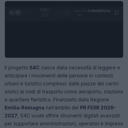
0:29 /
Ad
hub
Media
POWERED
1
/
4
1:23
BY
Il progetto
S4C
nasce dalla necessità di leggere e
anticipare i movimenti delle persone in contesti
urbani e turistici complessi: dalle piazze dei centri
storici ai nodi di trasporto come aeroporto, stazione
e quartiere fieristico. Finanziato dalla Regione
Emilia-Romagna
nell’ambito del
PR FESR 2026-
2027
, S4C vuole offrire strumenti digitali avanzati
per supportare amministrazioni, operatori e imprese