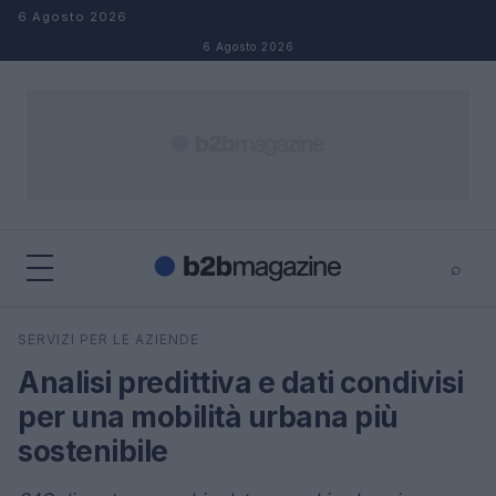
Salta al contenuto
6 Agosto 2026
6 Agosto 2026
⌕
×
⌕
SERVIZI PER LE AZIENDE
Cerca
Analisi predittiva e dati condivisi
per una mobilità urbana più
sostenibile