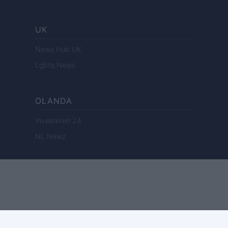
UK
News Hub UK
Lgbtq News
OLANDA
Investeren 24
NL Newz