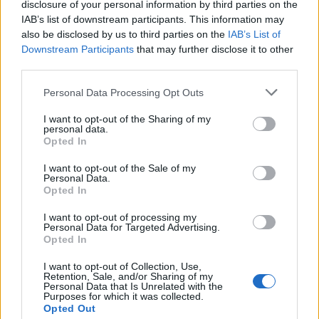
disclosure of your personal information by third parties on the
Roberta Bonaventura
IAB’s list of downstream participants. This information may
Roberta Bonaventura è stata sul posto al
also be disclosed by us to third parties on the
IAB’s List of
crollo di una banchina genovese per
Downstream Participants
that may further disclose it to other
coordinare il live, affermando una linea
third parties.
editoriale di tempestività verificata. Inviata per
Please note that this website/app uses one or more Google
Personal Data Processing Opt Outs
breaking news, porta con sé un dettaglio
services and may gather and store information including but
personale: un distintivo ricevuto dalla sala
not limited to your visit or usage behaviour. You may click to
I want to opt-out of the Sharing of my
stampa del Porto Antico.
personal data.
grant or deny consent to Google and its third-party tags to
Opted In
use your data for below specified purposes in below Google
consent section.
I want to opt-out of the Sale of my
Personal Data.
Opted In
I want to opt-out of processing my
Personal Data for Targeted Advertising.
Opted In
I want to opt-out of Collection, Use,
Retention, Sale, and/or Sharing of my
Personal Data that Is Unrelated with the
Purposes for which it was collected.
Opted Out