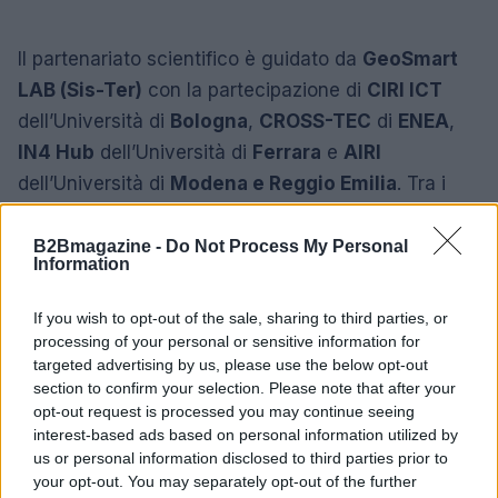
Il partenariato scientifico è guidato da
GeoSmart
LAB (Sis-Ter)
con la partecipazione di
CIRI ICT
dell’Università di
Bologna
,
CROSS-TEC
di
ENEA
,
IN4 Hub
dell’Università di
Ferrara
e
AIRI
dell’Università di
Modena e Reggio Emilia
. Tra i
partner industriali e territoriali figurano
Aeroporto
Marconi
,
SRM Reti e Mobilità
,
BolognaFiere
,
B2Bmagazine -
Do Not Process My Personal
Information
Lepida
,
Imola Faenza Tourism Company
e
Iscom
Group
. L’orizzonte è trasferire i risultati e i modelli
If you wish to opt-out of the sale, sharing to third parties, or
sviluppati in contesti replicabili, affinché le città
processing of your personal or sensitive information for
targeted advertising by us, please use the below opt-out
possano sfruttare il valore del dato per diventare
section to confirm your selection. Please note that after your
più sostenibili, efficienti e vivibili.
opt-out request is processed you may continue seeing
interest-based ads based on personal information utilized by
us or personal information disclosed to third parties prior to
your opt-out. You may separately opt-out of the further
AUTORE