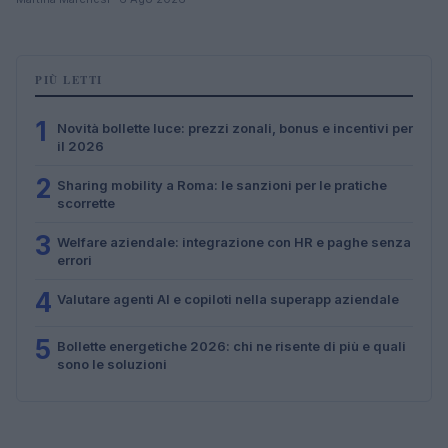
PIÙ LETTI
1
Novità bollette luce: prezzi zonali, bonus e incentivi per
il 2026
2
Sharing mobility a Roma: le sanzioni per le pratiche
scorrette
3
Welfare aziendale: integrazione con HR e paghe senza
errori
4
Valutare agenti AI e copiloti nella superapp aziendale
5
Bollette energetiche 2026: chi ne risente di più e quali
sono le soluzioni