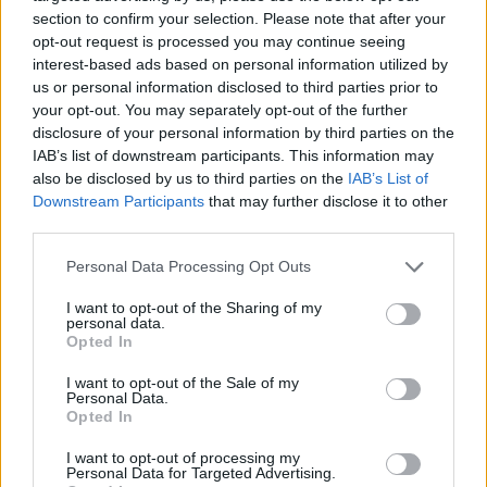
section to confirm your selection. Please note that after your
opt-out request is processed you may continue seeing
interest-based ads based on personal information utilized by
us or personal information disclosed to third parties prior to
your opt-out. You may separately opt-out of the further
disclosure of your personal information by third parties on the
IAB’s list of downstream participants. This information may
also be disclosed by us to third parties on the
IAB’s List of
Downstream Participants
that may further disclose it to other
third parties.
AUTORE
Emanuele Galli
Please note that this website/app uses one or more Google
Personal Data Processing Opt Outs
services and may gather and store information including but
Emanuele Galli, partenopeo, ricorda un
not limited to your visit or usage behaviour. You may click to
I want to opt-out of the Sharing of my
incontro a Capodichino con volontari sanitari
personal data.
grant or deny consent to Google and its third-party tags to
che lo spinse a spiegare procedure
Opted In
use your data for below specified purposes in below Google
complesse in modo semplice. In redazione
consent section.
adotta tono creativo e diretto, porta
I want to opt-out of the Sale of my
Personal Data.
reportage clinici e un quaderno con disegni
Opted In
esplicativi per pazienti.
I want to opt-out of processing my
Personal Data for Targeted Advertising.