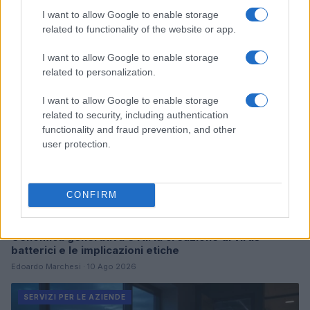
Continua a leggere
I want to allow Google to enable storage
related to functionality of the website or app.
SERVIZI PER LE AZIENDE
I want to allow Google to enable storage
related to personalization.
I want to allow Google to enable storage
related to security, including authentication
functionality and fraud prevention, and other
user protection.
CONFIRM
Genomica generativa e AI: la creazione di virus
batterici e le implicazioni etiche
Edoardo Marchesi · 10 Ago 2026
SERVIZI PER LE AZIENDE