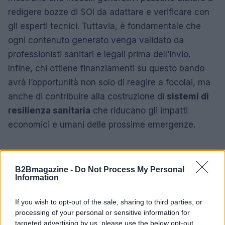
redigere bozze di SOI da adattare e verificare con
gli esperti tecnici. Tuttavia, è fondamentale che
ogni contenuto generato venga validato da
professionisti sanitari e legali prima dell’invio.
Infine, chi ottiene finanziamenti su questo bando
avrà l’opportunità non solo di reagire a focolai, ma
anche di contribuire alla costruzione di
sistemi di
resilienza sanitaria
che riducano gli impatti
economici e umani delle prossime emergenze.
B2Bmagazine -
Do Not Process My Personal
Information
If you wish to opt-out of the sale, sharing to third parties, or
processing of your personal or sensitive information for
targeted advertising by us, please use the below opt-out