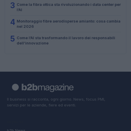
3
Come la fibra ottica sta rivoluzionando i data center per
l’AI
4
Monitoraggio fibre aerodisperse amianto: cosa cambia
nel 2026
5
Come l’AI sta trasformando il lavoro dei responsabili
dell’innovazione
Il business si racconta, ogni giorno. News, focus PMI,
servizi per le aziende, fiere ed eventi.
SEZIONI
b2b News