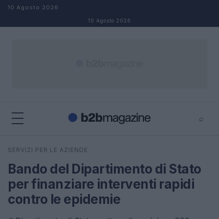
Salta al contenuto
10 Agosto 2026
10 Agosto 2026
⌕
×
⌕
SERVIZI PER LE AZIENDE
Cerca
Bando del Dipartimento di Stato
per finanziare interventi rapidi
contro le epidemie