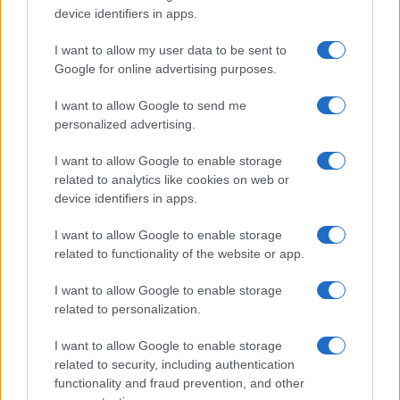
device identifiers in apps.
FIERE E EVENTI
I want to allow my user data to be sent to
Google for online advertising purposes.
I want to allow Google to send me
personalized advertising.
I want to allow Google to enable storage
related to analytics like cookies on web or
device identifiers in apps.
I want to allow Google to enable storage
related to functionality of the website or app.
OpenAI, Anthropic e DeepSeek: la guerra dei prezzi
nell’IA nel 2026
I want to allow Google to enable storage
Edoardo Marchesi · 3 Ago 2026
related to personalization.
FIERE E EVENTI
I want to allow Google to enable storage
related to security, including authentication
functionality and fraud prevention, and other