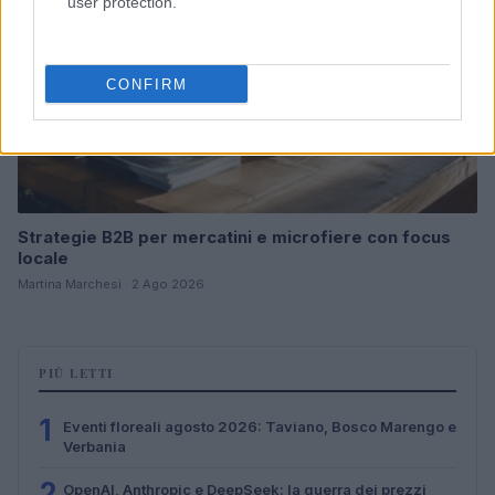
user protection.
CONFIRM
Strategie B2B per mercatini e microfiere con focus
locale
Martina Marchesi · 2 Ago 2026
PIÙ LETTI
1
Eventi floreali agosto 2026: Taviano, Bosco Marengo e
Verbania
2
OpenAI, Anthropic e DeepSeek: la guerra dei prezzi