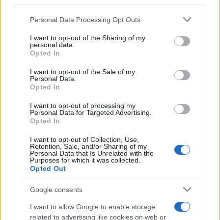
third parties.
Please note that this website/app uses one or more Google
Personal Data Processing Opt Outs
Continua a leggere
services and may gather and store information including but
not limited to your visit or usage behaviour. You may click to
I want to opt-out of the Sharing of my
personal data.
grant or deny consent to Google and its third-party tags to
FIERE E EVENTI
Opted In
use your data for below specified purposes in below Google
consent section.
I want to opt-out of the Sale of my
Personal Data.
Opted In
I want to opt-out of processing my
Personal Data for Targeted Advertising.
Opted In
I want to opt-out of Collection, Use,
Retention, Sale, and/or Sharing of my
Personal Data that Is Unrelated with the
Purposes for which it was collected.
Opted Out
Eventi floreali agosto 2026: Taviano, Bosco Marengo
Google consents
e Verbania
I want to allow Google to enable storage
Andrea Innocenti · 4 Ago 2026
related to advertising like cookies on web or