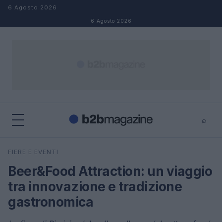
Salta al contenuto
6 Agosto 2026
6 Agosto 2026
⌕
×
⌕
FIERE E EVENTI
Cerca
Beer&Food Attraction: un viaggio
tra innovazione e tradizione
gastronomica