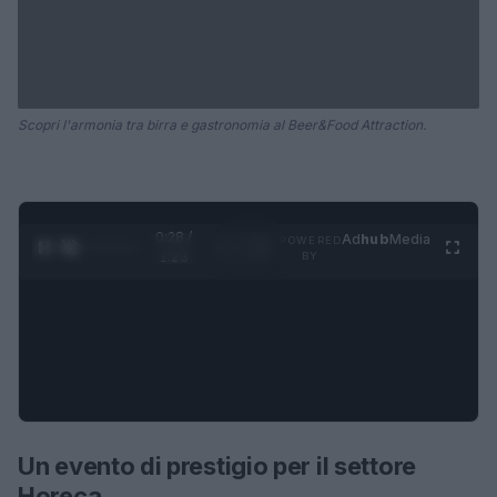
Scopri l'armonia tra birra e gastronomia al Beer&Food Attraction.
0:29 /
Ad
hub
Media
POWERED
1
/
4
1:23
BY
Un evento di prestigio per il settore
Horeca