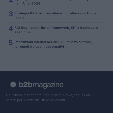
nell’IA nel 2026
3
Strategie B2B per mercatini e microfiere con focus
locale
4
ROI degli eventi ibridi: framework, KPI e dashboard
esecutive
5
Interruzioni Internet nel 2026: l’impatto di tifoni,
terremoti e blocchi governativi
Il business si racconta, ogni giorno. News, focus PMI,
servizi per le aziende, fiere ed eventi.