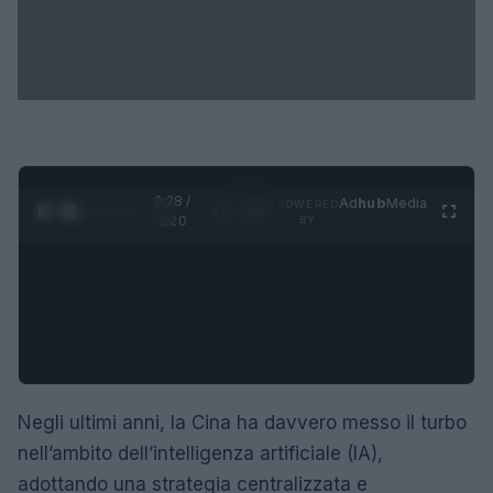
0:29 /
Ad
hub
Media
POWERED
1
/
4
1:20
BY
Negli ultimi anni, la Cina ha davvero messo il turbo
nell’ambito dell’intelligenza artificiale (IA),
adottando una strategia centralizzata e