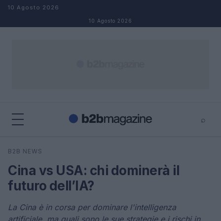
Salta al contenuto
10 Agosto 2026
10 Agosto 2026
⌕
×
⌕
B2B NEWS
Cerca
Cina vs USA: chi dominerà il
futuro dell’IA?
La Cina è in corsa per dominare l'intelligenza
artificiale, ma quali sono le sue strategie e i rischi in