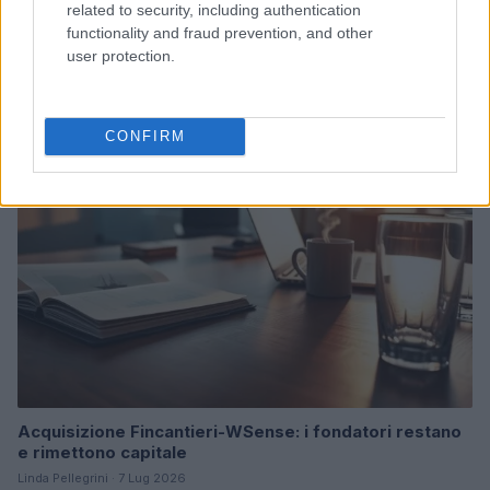
related to security, including authentication
Ripensare le tecnologie umanitarie oltre i criteri dei
functionality and fraud prevention, and other
donatori
user protection.
Martina Marchesi · 10 Lug 2026
B2B NEWS
CONFIRM
Acquisizione Fincantieri-WSense: i fondatori restano
e rimettono capitale
Linda Pellegrini · 7 Lug 2026