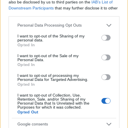
also be disclosed by us to third parties on the
IAB’s List of
Downstream Participants
that may further disclose it to other
third parties.
AUTORE
AiAdhubMedia
Please note that this website/app uses one or more Google
Personal Data Processing Opt Outs
services and may gather and store information including but
not limited to your visit or usage behaviour. You may click to
I want to opt-out of the Sharing of my
personal data.
grant or deny consent to Google and its third-party tags to
Opted In
use your data for below specified purposes in below Google
consent section.
I want to opt-out of the Sale of my
Personal Data.
Opted In
I want to opt-out of processing my
Personal Data for Targeted Advertising.
Opted In
I want to opt-out of Collection, Use,
Retention, Sale, and/or Sharing of my
Personal Data that Is Unrelated with the
Purposes for which it was collected.
Opted Out
Google consents