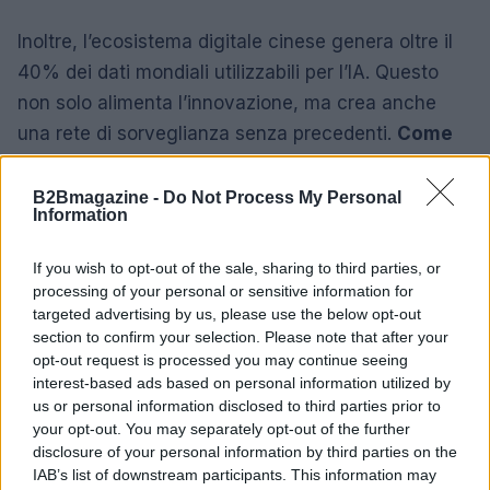
Inoltre, l’ecosistema digitale cinese genera oltre il
40% dei dati mondiali utilizzabili per l’IA. Questo
non solo alimenta l’innovazione, ma crea anche
una rete di sorveglianza senza precedenti.
Come
pensate che questo influenzerà il futuro delle
democrazie nel mondo?
B2Bmagazine -
Do Not Process My Personal
Information
In conclusione, la Cina sta costruendo un
If you wish to opt-out of the sale, sharing to third parties, or
ecosistema IA robusto e competitivo, ma le sue
processing of your personal or sensitive information for
implicazioni globali sono complesse e spesso
targeted advertising by us, please use the below opt-out
preoccupanti. La corsa all’IA non è solo una
section to confirm your selection. Please note that after your
opt-out request is processed you may continue seeing
questione di tecnologia, ma un vero e proprio
interest-based ads based on personal information utilized by
scontro per il controllo del potere globale nel XXI
us or personal information disclosed to third parties prior to
secolo.
Chi avrà la meglio in questa sfida?
your opt-out. You may separately opt-out of the further
disclosure of your personal information by third parties on the
Rimanete sintonizzati!
IAB’s list of downstream participants. This information may