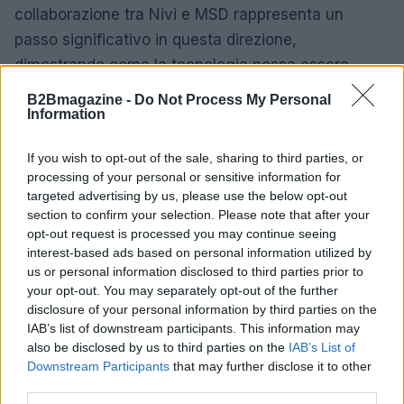
collaborazione tra Nivi e MSD rappresenta un
passo significativo in questa direzione,
dimostrando come la tecnologia possa essere
utilizzata per migliorare la salute pubblica in modo
B2Bmagazine -
Do Not Process My Personal
Information
sostenibile ed efficace.
If you wish to opt-out of the sale, sharing to third parties, or
processing of your personal or sensitive information for
AUTORE
targeted advertising by us, please use the below opt-out
Andrea Innocenti
section to confirm your selection. Please note that after your
opt-out request is processed you may continue seeing
Andrea Innocenti ha coordinato dall'estero il
interest-based ads based on personal information utilized by
rientro di una cronista napoletana durante una
us or personal information disclosed to third parties prior to
crisi diplomatica, gestendo contatti con
your opt-out. You may separately opt-out of the further
consolati; è corrispondente esteri che
disclosure of your personal information by third parties on the
definisce linee editoriali sulla geopolitica. Nato
IAB’s list of downstream participants. This information may
a Napoli, parla dialetto locale e mantiene
also be disclosed by us to third parties on the
IAB’s List of
rapporti con ONG partenopee.
Downstream Participants
that may further disclose it to other
third parties.