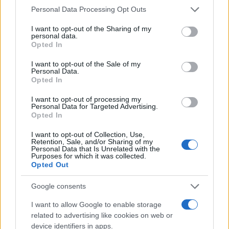
Please note that this website/app uses one or more Google
Personal Data Processing Opt Outs
services and may gather and store information including but
not limited to your visit or usage behaviour. You may click to
I want to opt-out of the Sharing of my
personal data.
grant or deny consent to Google and its third-party tags to
Opted In
use your data for below specified purposes in below Google
consent section.
I want to opt-out of the Sale of my
Personal Data.
Opted In
I want to opt-out of processing my
Personal Data for Targeted Advertising.
Opted In
I want to opt-out of Collection, Use,
Retention, Sale, and/or Sharing of my
Personal Data that Is Unrelated with the
Purposes for which it was collected.
Opted Out
Google consents
I want to allow Google to enable storage
related to advertising like cookies on web or
device identifiers in apps.