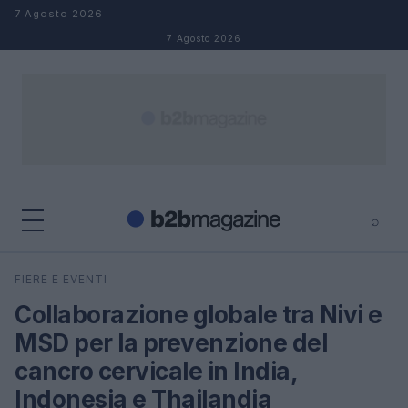
Salta al contenuto
7 Agosto 2026
7 Agosto 2026
⌕
×
⌕
FIERE E EVENTI
Cerca
Collaborazione globale tra Nivi e
MSD per la prevenzione del
cancro cervicale in India,
Indonesia e Thailandia