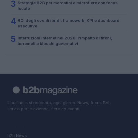
3
Strategie B2B per mercatini e microfiere con focus
locale
4
ROI degli eventi ibridi: framework, KPI e dashboard
esecutive
5
Interruzioni Internet nel 2026: l’impatto di tifoni,
terremoti e blocchi governativi
Il business si racconta, ogni giorno. News, focus PMI,
servizi per le aziende, fiere ed eventi.
SEZIONI
b2b News