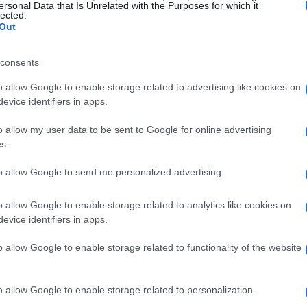
 definire ruoli tra provider e deployer o per
ersonal Data that Is Unrelated with the Purposes for which it
lected.
imetro del DMA — il risultato è un sistema
Out
izza chi vuole investire e innovare in Europa.
consents
necessità di campioni europei
o allow Google to enable storage related to advertising like cookies on
evice identifiers in apps.
 industriale: aprire i mercati senza favorire la
o allow my user data to be sent to Google for online advertising
 può avere effetti controproducenti. L’Europa
s.
per i fornitori cloud, incapaci di raggiungere le
to allow Google to send me personalized advertising.
tere con gli hyperscaler esterni. Per questo
nazionali e strumenti che facilitino la crescita
o allow Google to enable storage related to analytics like cookies on
esti soggetti, misure come l’
interoperabilità
evice identifiers in apps.
ntare l’uscita di valore verso operatori extra-UE
o allow Google to enable storage related to functionality of the website
.
o allow Google to enable storage related to personalization.
 leva