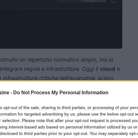
Ad
hub
Media
POWERED BY
ostruito un repertorio normativo ampio, ma la
integrare regole e infrastrutture. Oggi il
cloud
e
i
infrastrutture critiche
dell’economia: la loro
a sicurezza e i diritti fondamentali. Nel mercato
ine -
Do Not Process My Personal Information
tunitensi raccolgono fino al 70% dei ricavi
model
è largamente fuori dai confini continentali,
to opt-out of the sale, sharing to third parties, or processing of your per
formation for targeted advertising by us, please use the below opt-out s
 la sola regolazione rischia di non risolvere.
r selection. Please note that after your opt-out request is processed y
eing interest-based ads based on personal information utilized by us or
disclosed to third parties prior to your opt-out. You may separately opt-