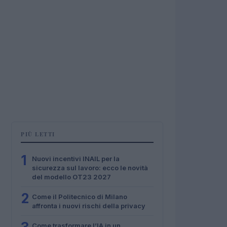
PIÙ LETTI
1
Nuovi incentivi INAIL per la
sicurezza sul lavoro: ecco le novità
del modello OT23 2027
2
Come il Politecnico di Milano
affronta i nuovi rischi della privacy
Come trasformare l’IA in un