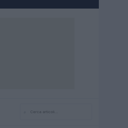
⌕
Cerca