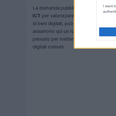
I want t
La domanda pubblica può diventare un
authenti
ICT
per valorizzare soluzioni aperte e
di beni digitali, può attenuare la dipen
assumono qui un ruolo pratico: lanciato
pensato per mettere insieme risorse giuri
digitali comuni.