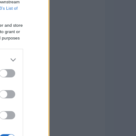
 downstream
B’s List of
er and store
to grant or
ed purposes