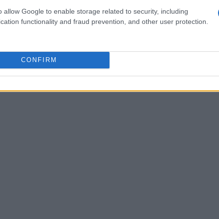
o allow Google to enable storage related to security, including
 motore di cambiamento: ripensare gli
appalti
cation functionality and fraud prevention, and other user protection.
 cooperative, e usare la PA come co-produttore
denza dagli esterni. Strumenti come il
DC-EDIC
 formalmente alla fine del 2026, il consorzio è
CONFIRM
diche e finanziarie al servizio di infrastrutture