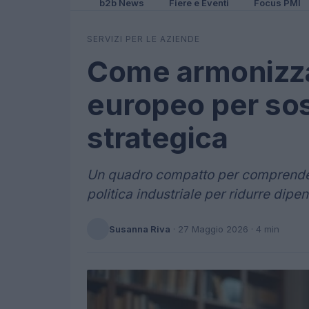
b2b News
Fiere e Eventi
Focus PMI
SERVIZI PER LE AZIENDE
Come armonizza
europeo per so
strategica
Un quadro compatto per comprender
politica industriale per ridurre di
Susanna Riva
·
27 Maggio 2026
· 4 min