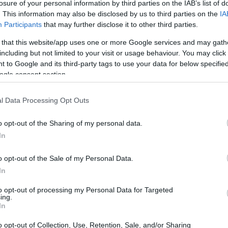
losure of your personal information by third parties on the IAB’s list of
. This information may also be disclosed by us to third parties on the
IA
Participants
that may further disclose it to other third parties.
 that this website/app uses one or more Google services and may gath
including but not limited to your visit or usage behaviour. You may click 
 to Google and its third-party tags to use your data for below specifi
ogle consent section.
l Data Processing Opt Outs
o opt-out of the Sharing of my personal data.
In
o opt-out of the Sale of my Personal Data.
In
 mercato è necessario guardare insieme a più
to opt-out of processing my Personal Data for Targeted
ing.
al Markets Act
e il
Cybersecurity Act
non
In
te. Senza
lenti comuni
che traducano principi in
o opt-out of Collection, Use, Retention, Sale, and/or Sharing